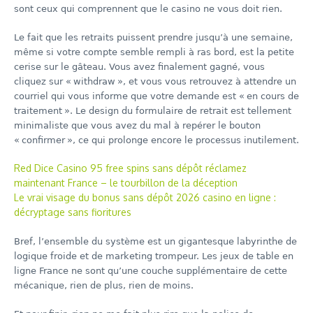
sont ceux qui comprennent que le casino ne vous doit rien.
Le fait que les retraits puissent prendre jusqu’à une semaine,
même si votre compte semble rempli à ras bord, est la petite
cerise sur le gâteau. Vous avez finalement gagné, vous
cliquez sur « withdraw », et vous vous retrouvez à attendre un
courriel qui vous informe que votre demande est « en cours de
traitement ». Le design du formulaire de retrait est tellement
minimaliste que vous avez du mal à repérer le bouton
« confirmer », ce qui prolonge encore le processus inutilement.
Red Dice Casino 95 free spins sans dépôt réclamez
maintenant France – le tourbillon de la déception
Le vrai visage du bonus sans dépôt 2026 casino en ligne :
décryptage sans fioritures
Bref, l’ensemble du système est un gigantesque labyrinthe de
logique froide et de marketing trompeur. Les jeux de table en
ligne France ne sont qu’une couche supplémentaire de cette
mécanique, rien de plus, rien de moins.