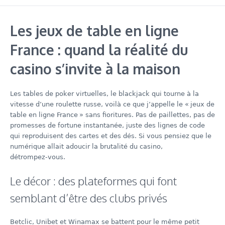
Les jeux de table en ligne
France : quand la réalité du
casino s’invite à la maison
Les tables de poker virtuelles, le blackjack qui tourne à la
vitesse d’une roulette russe, voilà ce que j’appelle le « jeux de
table en ligne France » sans fioritures. Pas de paillettes, pas de
promesses de fortune instantanée, juste des lignes de code
qui reproduisent des cartes et des dés. Si vous pensiez que le
numérique allait adoucir la brutalité du casino,
détrompez‑vous.
Le décor : des plateformes qui font
semblant d’être des clubs privés
Betclic, Unibet et Winamax se battent pour le même petit