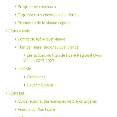
Programme chevreaux
Engraisser ses chevreaux à la ferme
Promotion de la viande caprine
Ovins viande
Comité de filière ovin viande
Plan de Filière Régional Ovin Viande
Les actions du Plan de Filière Régional Ovin
Viande 2023-2027
Inn’Ovin
Ovinpiades
Devenir éleveur
Ovins lait
Guide régional des élevages de brebis laitières
Actions du Plan Filière