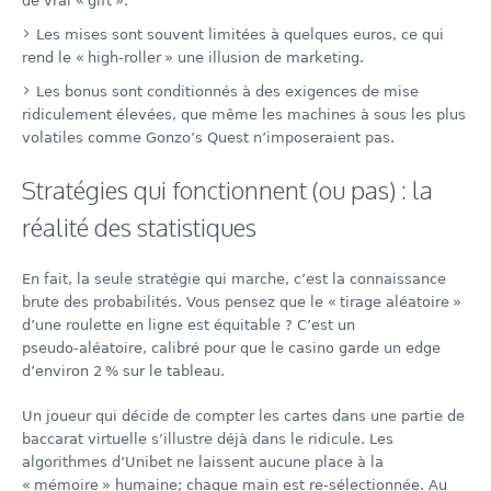
de vrai « gift ».
Les mises sont souvent limitées à quelques euros, ce qui
rend le « high‑roller » une illusion de marketing.
Les bonus sont conditionnés à des exigences de mise
ridiculement élevées, que même les machines à sous les plus
volatiles comme Gonzo’s Quest n’imposeraient pas.
Stratégies qui fonctionnent (ou pas) : la
réalité des statistiques
En fait, la seule stratégie qui marche, c’est la connaissance
brute des probabilités. Vous pensez que le « tirage aléatoire »
d’une roulette en ligne est équitable ? C’est un
pseudo‑aléatoire, calibré pour que le casino garde un edge
d’environ 2 % sur le tableau.
Un joueur qui décide de compter les cartes dans une partie de
baccarat virtuelle s’illustre déjà dans le ridicule. Les
algorithmes d’Unibet ne laissent aucune place à la
« mémoire » humaine; chaque main est re‑sélectionnée. Au