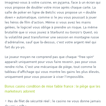
Imaginez‑vous à votre cuisine, en pyjama, face à un écran qui
vous propose de doubler votre mise après chaque carte. La
salle de poker en ligne de Betclic vous propose un « double
down » automatique, comme si le jeu vous poussait à jouer
les héros de film d’action. Même si vous avez les mains
gelées, le logiciel vous oblige à prendre un risque. La même
brutalité que si vous jouiez à Starburst ou Gonzo’s Quest, où
la volatilité peut transformer une session en montagne russe
d’adrénaline, sauf que là‑dessus, c’est votre argent réel qui
fait du yo‑yo.
Le joueur moyen ne comprend pas que chaque “free spin”
apparaît uniquement pour vous faire revenir, pas pour vous
rendre riche. C’est une mécanique de piège, tout comme le
tableau d’affichage qui vous montre les gains les plus élevés,
uniquement pour vous pousser à viser l’impossible.
Bonus casino condition de mise faible france : le piège que les
marketeurs adorent
Pas de filet de sécurité réel ; le casino ne vous donne jamais