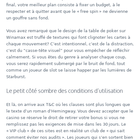
final, votre meilleur plan consiste à fixer un budget, à le
respecter et à quitter avant que le « free spin » ne devienne
un gouffre sans fond.
Vous avez remarqué que le design de la table de poker sur
Winamax est truffé de textures qui font clignoter les cartes à
chaque mouvement? C’est intentionnel, c’est de la distraction,
c’est du “casse‑tête visuel” pour vous empêcher de réfléchir
calmement. Si vous êtes du genre à analyser chaque coup,
vous serez rapidement submergé par le bruit de fond, tout
comme un joueur de slot se laisse happer par les lumières de
Starburst.
Le petit côté sombre des conditions d’utilisation
Et là, on arrive aux T&C où les clauses sont plus longues que
le texte d’un roman d’Hemingway. Vous devez accepter que le
casino se réserve le droit de retirer votre bonus si vous ne
remplissez pas les exigences de mise dans les 30 jours. Le
« VIP club » de ces sites est en réalité un club de « qui sait
comment éviter nos audits ». Les joueurs qui s’en sortent bien