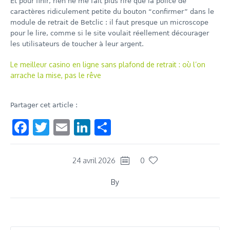
Et pour finir, rien ne me fait plus rire que la police de
caractères ridiculement petite du bouton “confirmer” dans le
module de retrait de Betclic : il faut presque un microscope
pour le lire, comme si le site voulait réellement décourager
les utilisateurs de toucher à leur argent.
Le meilleur casino en ligne sans plafond de retrait : où l’on
arrache la mise, pas le rêve
Partager cet article :
Facebook
Twitter
Email
LinkedIn
Share
24 avril 2026
0
By