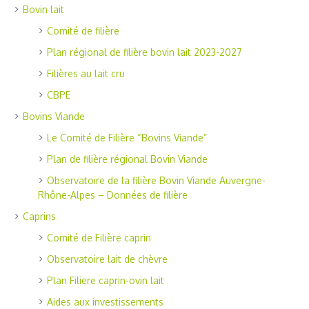
Bovin lait
Comité de filière
Plan régional de filière bovin lait 2023-2027
Filières au lait cru
CBPE
Bovins Viande
Le Comité de Filière “Bovins Viande”
Plan de filière régional Bovin Viande
Observatoire de la filière Bovin Viande Auvergne-
Rhône-Alpes – Données de filière
Caprins
Comité de Filière caprin
Observatoire lait de chèvre
Plan Filiere caprin-ovin lait
Aides aux investissements