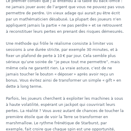
Le premier conseil que j’ai entendu à la table du back‑office :
ne jamais jouer avec de l’argent que vous ne pouvez pas vous
permettre de perdre. Un vieux adage qui aurait pu être écrit
par un mathématicien désabusé. La plupart des joueurs n’en
appliquent jamais la partie « ne pas perdre » et se retrouvent
à reconstituer leurs pertes en prenant des risques démesurés.
Une méthode qui frôle le réalisme consiste à limiter vos
sessions à une durée stricte, par exemple 30 minutes, et à
fixer un plafond de perte à 10 € par jour. Cela semble plus
sérieux qu’une soirée de “je peux tout me permettre”, mais
même cela ne garantit rien. La vraie astuce, c’est de ne
jamais toucher le bouton « déposer » après avoir reçu un
bonus. Vous évitez ainsi de transformer un simple « gift » en
dette à long terme.
Parfois, les joueurs cherchent à exploiter les machines à sous
à haute volatilité, espérant un jackpot qui couvrirait leurs
pertes. La réalité ? Vous avez autant de chances de toucher la
première étoile que de voir la Terre se transformer en
marshmallow. Le rythme frénétique de Starburst, par
exemple, fait croire que chaque spin est une opportunité,