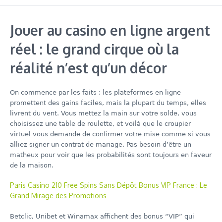
Jouer au casino en ligne argent
réel : le grand cirque où la
réalité n’est qu’un décor
On commence par les faits : les plateformes en ligne
promettent des gains faciles, mais la plupart du temps, elles
livrent du vent. Vous mettez la main sur votre solde, vous
choisissez une table de roulette, et voilà que le croupier
virtuel vous demande de confirmer votre mise comme si vous
alliez signer un contrat de mariage. Pas besoin d’être un
matheux pour voir que les probabilités sont toujours en faveur
de la maison.
Paris Casino 210 Free Spins Sans Dépôt Bonus VIP France : Le
Grand Mirage des Promotions
Betclic, Unibet et Winamax affichent des bonus “VIP” qui