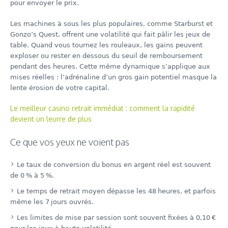
pour envoyer le prix.
Les machines à sous les plus populaires, comme Starburst et
Gonzo’s Quest, offrent une volatilité qui fait pâlir les jeux de
table. Quand vous tournez les rouleaux, les gains peuvent
exploser ou rester en dessous du seuil de remboursement
pendant des heures. Cette même dynamique s’applique aux
mises réelles : l’adrénaline d’un gros gain potentiel masque la
lente érosion de votre capital.
Le meilleur casino retrait immédiat : comment la rapidité
devient un leurre de plus
Ce que vos yeux ne voient pas
Le taux de conversion du bonus en argent réel est souvent
de 0 % à 5 %.
Le temps de retrait moyen dépasse les 48 heures, et parfois
même les 7 jours ouvrés.
Les limites de mise par session sont souvent fixées à 0,10 €