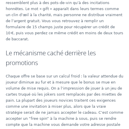
ressemblent plus à des pots-de-vin qu’à des incitations
honnêtes. Le mot « gift » apparaît dans leurs termes comme
un clin d’œil à la charité, mais personne ne distribue vraiment
de l’argent gratuit. Vous vous retrouvez à remplir un
formulaire de 15 champs juste pour récupérer un crédit de
10 €, puis vous perdez ce même crédit en moins de deux tours
de baccarat.
Le mécanisme caché derrière les
promotions
Chaque offre se base sur un calcul froid : la valeur attendue du
joueur diminue au fur et à mesure que le bonus se mue en
volume de mise requis. On a l’impression de jouer à un jeu de
cartes truqué où les jokers sont remplacés par des miettes de
pain. La plupart des joueurs novices traitent ces exigences
comme une invitation à miser plus, alors que la vraie
stratégie serait de ne jamais accepter le cadeau. C’est comme
accepter un “free spin” à la machine à sous, puis se rendre
compte que la machine vous demande votre adresse postale