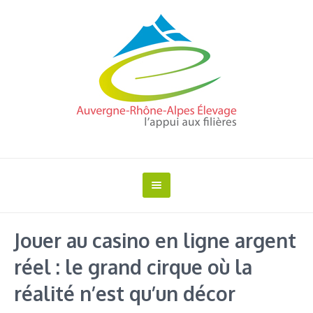
Jouer au casino en ligne argent
réel : le grand cirque où la
réalité n’est qu’un décor