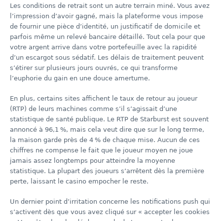
Les conditions de retrait sont un autre terrain miné. Vous avez
l’impression d’avoir gagné, mais la plateforme vous impose
de fournir une pièce d’identité, un justificatif de domicile et
parfois même un relevé bancaire détaillé. Tout cela pour que
votre argent arrive dans votre portefeuille avec la rapidité
d’un escargot sous sédatif. Les délais de traitement peuvent
s’étirer sur plusieurs jours ouvrés, ce qui transforme
l’euphorie du gain en une douce amertume.
En plus, certains sites affichent le taux de retour au joueur
(RTP) de leurs machines comme s’il s’agissait d’une
statistique de santé publique. Le RTP de Starburst est souvent
annoncé à 96,1 %, mais cela veut dire que sur le long terme,
la maison garde près de 4 % de chaque mise. Aucun de ces
chiffres ne compense le fait que le joueur moyen ne joue
jamais assez longtemps pour atteindre la moyenne
statistique. La plupart des joueurs s’arrêtent dès la première
perte, laissant le casino empocher le reste.
Un dernier point d’irritation concerne les notifications push qui
s’activent dès que vous avez cliqué sur « accepter les cookies