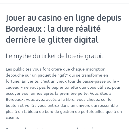
Jouer au casino en ligne depuis
Bordeaux : la dure réalité
derrière le glitter digital
Le mythe du ticket de loterie gratuit
Les publicités vous font croire que chaque inscription
débouche sur un paquet de “gift” qui se transforme en
fortune. En vérité, c’est un vieux tour de passe‑passe où le «
cadeau » ne vaut pas le papier toilette que vous utilisez pour
essuyer vos larmes après la première perte. Vous êtes à
Bordeaux, vous avez accès à la fibre, vous cliquez sur le
bouton et voilà : vous entrez dans un univers qui ressemble
plus à un tableau de bord de gestion de portefeuilles que à un
casino.