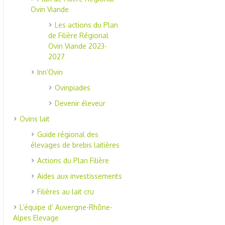
Ovin Viande
Les actions du Plan
de Filière Régional
Ovin Viande 2023-
2027
Inn’Ovin
Ovinpiades
Devenir éleveur
Ovins lait
Guide régional des
élevages de brebis laitières
Actions du Plan Filière
Aides aux investissements
Filières au lait cru
L’équipe d’ Auvergne-Rhône-
Alpes Elevage