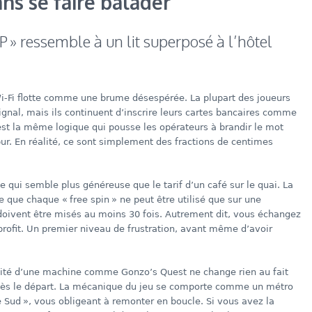
ns se faire balader
P » ressemble à un lit superposé à l’hôtel
e Wi‑Fi flotte comme une brume désespérée. La plupart des joueurs
gnal, mais ils continuent d’inscrire leurs cartes bancaires comme
C’est la même logique qui pousse les opérateurs à brandir le mot
r pur. En réalité, ce sont simplement des fractions de centimes
e qui semble plus généreuse que le tarif d’un café sur le quai. La
e que chaque « free spin » ne peut être utilisé que sur une
doivent être misés au moins 30 fois. Autrement dit, vous échangez
 profit. Un premier niveau de frustration, avant même d’avoir
tilité d’une machine comme Gonzo’s Quest ne change rien au fait
 dès le départ. La mécanique du jeu se comporte comme un métro
le Sud », vous obligeant à remonter en boucle. Si vous avez la