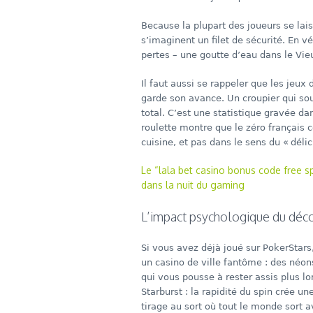
Because la plupart des joueurs se lais
s’imaginent un filet de sécurité. En 
pertes – une goutte d’eau dans le Vie
Il faut aussi se rappeler que les jeux
garde son avance. Un croupier qui sou
total. C’est une statistique gravée d
roulette montre que le zéro français
cuisine, et pas dans le sens du « délic
Le “lala bet casino bonus code free sp
dans la nuit du gaming
L’impact psychologique du déc
Si vous avez déjà joué sur PokerStar
un casino de ville fantôme : des néon
qui vous pousse à rester assis plus 
Starburst : la rapidité du spin crée
tirage au sort où tout le monde sort a