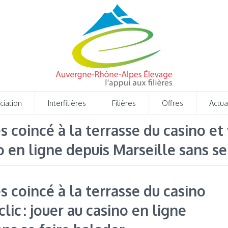
ciation
Interfilières
Filières
Offres
Actua
s coincé à la terrasse du casino et
ino en ligne depuis Marseille sans se
s coincé à la terrasse du casino
lic : jouer au casino en ligne