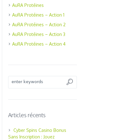
AuRA Protéines
AuRA Protéines – Action 1
AuRA Protéines – Action 2
AuRA Protéines – Action 3
AuRA Protéines – Action 4
Articles récents
Cyber Spins Casino Bonus
Sans Inscription : Jouez