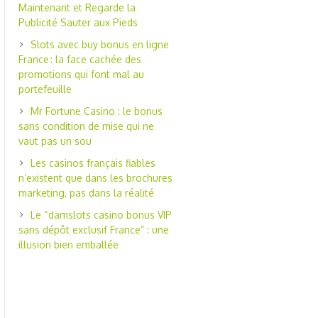
Maintenant et Regarde la
Publicité Sauter aux Pieds
Slots avec buy bonus en ligne
France : la face cachée des
promotions qui font mal au
portefeuille
Mr Fortune Casino : le bonus
sans condition de mise qui ne
vaut pas un sou
Les casinos français fiables
n’existent que dans les brochures
marketing, pas dans la réalité
Le “damslots casino bonus VIP
sans dépôt exclusif France” : une
illusion bien emballée