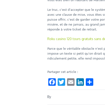
vous êtes bien un habitant de Marseill
Le truc, c’est d’accepter que le systè
avec une clause de mise, vous êtes sû
puisse offrir, c’est de garder votre p
misère, et de ne jamais, au grand jama
réponde à votre ticket de retrait.
Roku casino 120 tours gratuits sans d
Parce que le véritable obstacle n’est
impose un texte si petit qu’on dirait q
ridiculement petite, elle rend impossi
Partager cet article :
Facebook
Twitter
Email
Linke
Sha
By