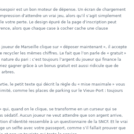
désespoir est un bon moteur de dépense. Un écran de chargement
mpression d’attendre un vrai jeu, alors qu’il s’agit simplement
le votre perte. Le design épuré de la page d’inscription peut
rence, alors que chaque case à cocher cache une clause
n joueur de Marseille clique sur « déposer maintenant », il accepte
 recycler les mêmes chiffres. Le fait que l’on parle de « gratuit »
nature du pari : c’est toujours l’argent du joueur qui finance la
ez gagner grâce à un bonus gratuit est aussi ridicule que de
 arbres.
tie, le petit texte qui décrit la règle du « mise maximale » vous
limité, comme les places de parking sur le Vieux-Port : toujours
er » qui, quand on le clique, se transforme en un curseur qui se
us sédatif. Aucun joueur ne veut attendre que son argent arrive,
tion d’identité ressemble à un questionnaire de la SNCF. Et le vrai
ige un selfie avec votre passeport, comme s’il fallait prouver que