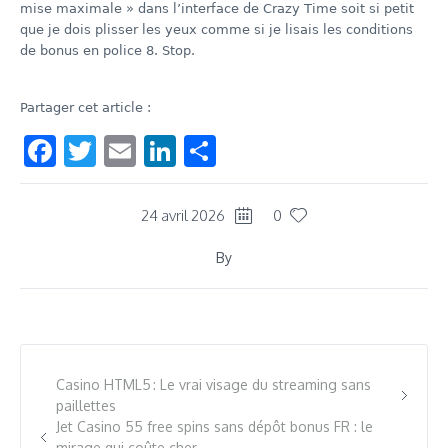
mise maximale » dans l’interface de Crazy Time soit si petit
que je dois plisser les yeux comme si je lisais les conditions
de bonus en police 8. Stop.
Partager cet article :
Facebook
Twitter
Email
LinkedIn
Share
24 avril 2026
0
By
Casino HTML5 : Le vrai visage du streaming sans
paillettes
Jet Casino 55 free spins sans dépôt bonus FR : le
mirage qui coûte cher