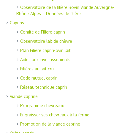
Observatoire de la filière Bovin Viande Auvergne-
Rhône-Alpes – Données de filière
Caprins
Comité de Filière caprin
Observatoire lait de chèvre
Plan Filiere caprin-ovin lait
Aides aux investissements
Filières au lait cru
Code mutuel caprin
Réseau technique caprin
Viande caprine
Programme chevreaux
Engraisser ses chevreaux à la ferme
Promotion de la viande caprine