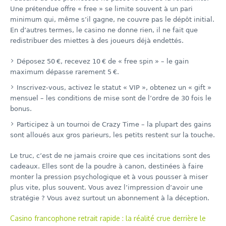
Une prétendue offre « free » se limite souvent à un pari
minimum qui, même s’il gagne, ne couvre pas le dépôt initial.
En d’autres termes, le casino ne donne rien, il ne fait que
redistribuer des miettes à des joueurs déjà endettés.
Déposez 50 €, recevez 10 € de « free spin » – le gain
maximum dépasse rarement 5 €.
Inscrivez‑vous, activez le statut « VIP », obtenez un « gift »
mensuel – les conditions de mise sont de l’ordre de 30 fois le
bonus.
Participez à un tournoi de Crazy Time – la plupart des gains
sont alloués aux gros parieurs, les petits restent sur la touche.
Le truc, c’est de ne jamais croire que ces incitations sont des
cadeaux. Elles sont de la poudre à canon, destinées à faire
monter la pression psychologique et à vous pousser à miser
plus vite, plus souvent. Vous avez l’impression d’avoir une
stratégie ? Vous avez surtout un abonnement à la déception.
Casino francophone retrait rapide : la réalité crue derrière le