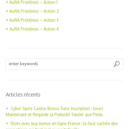
AuRA Protéines – Action 1
AuRA Protéines – Action 2
AuRA Protéines – Action 3
AuRA Protéines – Action 4
Articles récents
Cyber Spins Casino Bonus Sans Inscription : Jouez
Maintenant et Regarde la Publicité Sauter aux Pieds
Slots avec buy bonus en ligne France : la face cachée des