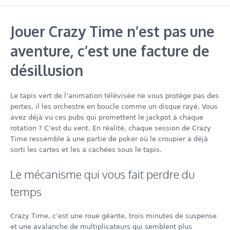
Jouer Crazy Time n’est pas une
aventure, c’est une facture de
désillusion
Le tapis vert de l’animation télévisée ne vous protège pas des
pertes, il les orchestre en boucle comme un disque rayé. Vous
avez déjà vu ces pubs qui promettent le jackpot à chaque
rotation ? C’est du vent. En réalité, chaque session de Crazy
Time ressemble à une partie de poker où le croupier a déjà
sorti les cartes et les a cachées sous le tapis.
Le mécanisme qui vous fait perdre du
temps
Crazy Time, c’est une roue géante, trois minutes de suspense
et une avalanche de multiplicateurs qui semblent plus