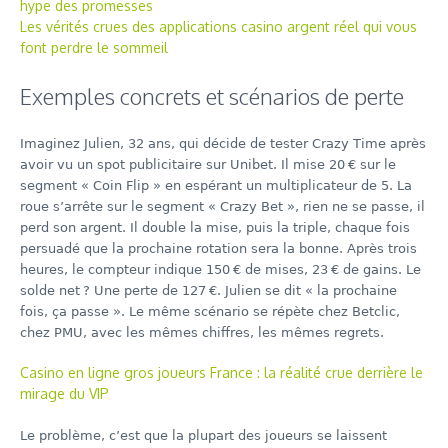
hype des promesses
Les vérités crues des applications casino argent réel qui vous
font perdre le sommeil
Exemples concrets et scénarios de perte
Imaginez Julien, 32 ans, qui décide de tester Crazy Time après
avoir vu un spot publicitaire sur Unibet. Il mise 20 € sur le
segment « Coin Flip » en espérant un multiplicateur de 5. La
roue s’arrête sur le segment « Crazy Bet », rien ne se passe, il
perd son argent. Il double la mise, puis la triple, chaque fois
persuadé que la prochaine rotation sera la bonne. Après trois
heures, le compteur indique 150 € de mises, 23 € de gains. Le
solde net ? Une perte de 127 €. Julien se dit « la prochaine
fois, ça passe ». Le même scénario se répète chez Betclic,
chez PMU, avec les mêmes chiffres, les mêmes regrets.
Casino en ligne gros joueurs France : la réalité crue derrière le
mirage du VIP
Le problème, c’est que la plupart des joueurs se laissent