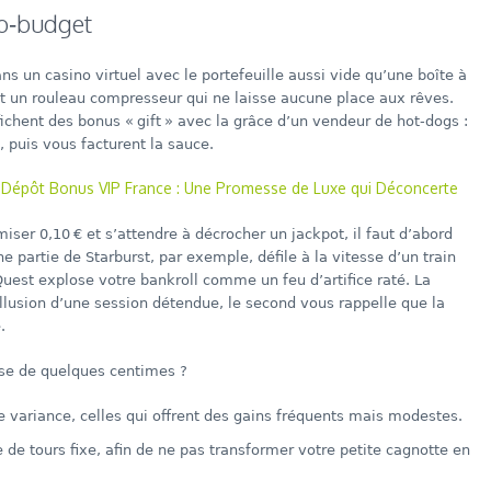
ro‑budget
ns un casino virtuel avec le portefeuille aussi vide qu’une boîte à
est un rouleau compresseur qui ne laisse aucune place aux rêves.
ichent des bonus « gift » avec la grâce d’un vendeur de hot‑dogs :
, puis vous facturent la sauce.
 Dépôt Bonus VIP France : Une Promesse de Luxe qui Déconcerte
ser 0,10 € et s’attendre à décrocher un jackpot, il faut d’abord
e partie de Starburst, par exemple, défile à la vitesse d’un train
uest explose votre bankroll comme un feu d’artifice raté. La
illusion d’une session détendue, le second vous rappelle que la
.
se de quelques centimes ?
e variance, celles qui offrent des gains fréquents mais modestes.
de tours fixe, afin de ne pas transformer votre petite cagnotte en