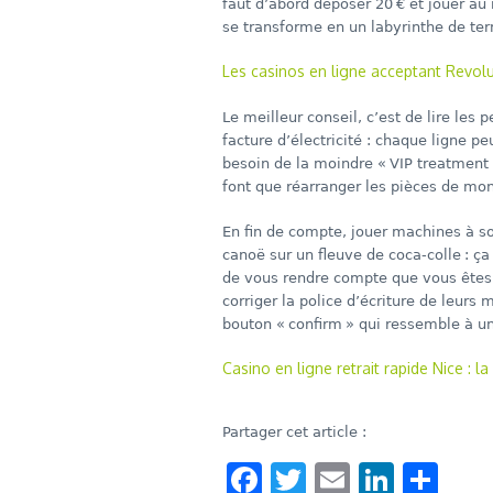
faut d’abord déposer 20 € et jouer au 
se transforme en un labyrinthe de te
Les casinos en ligne acceptant Revolut
Le meilleur conseil, c’est de lire les
facture d’électricité : chaque ligne p
besoin de la moindre « VIP treatment 
font que réarranger les pièces de mon
En fin de compte, jouer machines à s
canoë sur un fleuve de coca‑colle : ça
de vous rendre compte que vous êtes 
corriger la police d’écriture de leur
bouton « confirm » qui ressemble à un
Casino en ligne retrait rapide Nice : l
Partager cet article :
Facebook
Twitter
Email
Linke
Sha