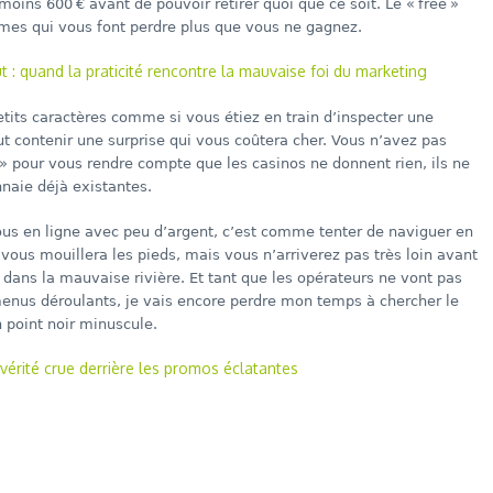
moins 600 € avant de pouvoir retirer quoi que ce soit. Le « free »
rmes qui vous font perdre plus que vous ne gagnez.
 : quand la praticité rencontre la mauvaise foi du marketing
 petits caractères comme si vous étiez en train d’inspecter une
eut contenir une surprise qui vous coûtera cher. Vous n’avez pas
» pour vous rendre compte que les casinos ne donnent rien, ils ne
naie déjà existantes.
ous en ligne avec peu d’argent, c’est comme tenter de naviguer en
 vous mouillera les pieds, mais vous n’arriverez pas très loin avant
dans la mauvaise rivière. Et tant que les opérateurs ne vont pas
s menus déroulants, je vais encore perdre mon temps à chercher le
 point noir minuscule.
a vérité crue derrière les promos éclatantes
dIn
re