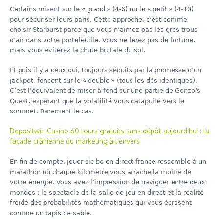
Certains misent sur le « grand » (4‑6) ou le « petit » (4‑10)
pour sécuriser leurs paris. Cette approche, c’est comme
choisir Starburst parce que vous n’aimez pas les gros trous
d’air dans votre portefeuille. Vous ne ferez pas de fortune,
mais vous éviterez la chute brutale du sol.
Et puis il y a ceux qui, toujours séduits par la promesse d’un
jackpot, foncent sur le « double » (tous les dés identiques).
C’est l’équivalent de miser à fond sur une partie de Gonzo’s
Quest, espérant que la volatilité vous catapulte vers le
sommet. Rarement le cas.
Depositwin Casino 60 tours gratuits sans dépôt aujourd’hui : la
façade crânienne du marketing à l’envers
En fin de compte, jouer sic bo en direct france ressemble à un
marathon où chaque kilomètre vous arrache la moitié de
votre énergie. Vous avez l’impression de naviguer entre deux
mondes : le spectacle de la salle de jeu en direct et la réalité
froide des probabilités mathématiques qui vous écrasent
comme un tapis de sable.