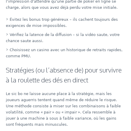
l’impression d’attendre qu’une partie de poker en ligne se
charge, alors que vous avez déjà perdu votre mise initiale.
Évitez les bonus trop généreux – ils cachent toujours des
exigences de mise impossibles.
Vérifiez la latence de la diffusion – si la vidéo saute, votre
chance saute aussi.
Choisissez un casino avec un historique de retraits rapides,
comme PMU.
Stratégies (ou l’absence de) pour survivre
à la roulette des dés en direct
Le sic bo ne laisse aucune place à la stratégie, mais les
joueurs aguerris tentent quand même de réduire le risque.
Une méthode consiste à miser sur les combinaisons à faible
volatilité, comme « pair » ou « impair ». Cela ressemble à
jouer à une machine à sous à faible variance, où les gains
sont fréquents mais minuscules.