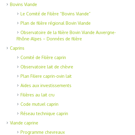
Bovins Viande
Le Comité de Filière “Bovins Viande”
Plan de filière régional Bovin Viande
Observatoire de la filière Bovin Viande Auvergne-
Rhône-Alpes – Données de filière
Caprins
Comité de Filière caprin
Observatoire lait de chèvre
Plan Filiere caprin-ovin lait
Aides aux investissements
Filières au lait cru
Code mutuel caprin
Réseau technique caprin
Viande caprine
Programme chevreaux