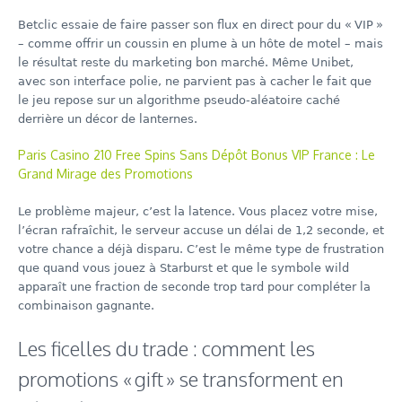
Betclic essaie de faire passer son flux en direct pour du « VIP »
– comme offrir un coussin en plume à un hôte de motel – mais
le résultat reste du marketing bon marché. Même Unibet,
avec son interface polie, ne parvient pas à cacher le fait que
le jeu repose sur un algorithme pseudo‑aléatoire caché
derrière un décor de lanternes.
Paris Casino 210 Free Spins Sans Dépôt Bonus VIP France : Le
Grand Mirage des Promotions
Le problème majeur, c’est la latence. Vous placez votre mise,
l’écran rafraîchit, le serveur accuse un délai de 1,2 seconde, et
votre chance a déjà disparu. C’est le même type de frustration
que quand vous jouez à Starburst et que le symbole wild
apparaît une fraction de seconde trop tard pour compléter la
combinaison gagnante.
Les ficelles du trade : comment les
promotions « gift » se transforment en