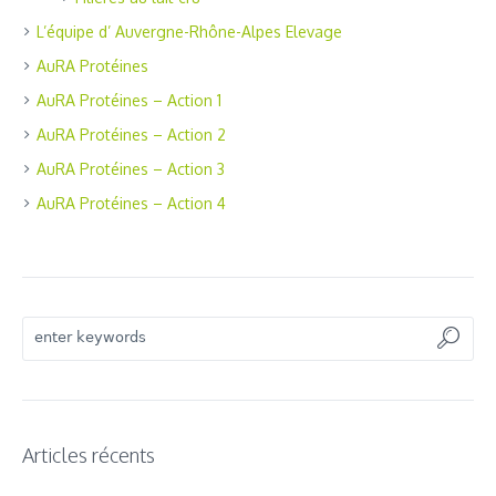
L’équipe d’ Auvergne-Rhône-Alpes Elevage
AuRA Protéines
AuRA Protéines – Action 1
AuRA Protéines – Action 2
AuRA Protéines – Action 3
AuRA Protéines – Action 4
Articles récents