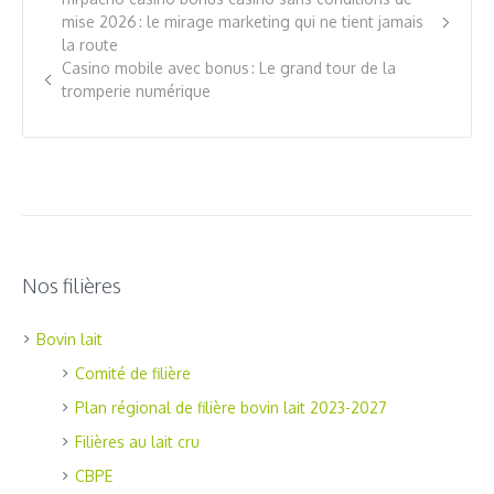
mise 2026 : le mirage marketing qui ne tient jamais
la route
Casino mobile avec bonus : Le grand tour de la
tromperie numérique
Nos filières
Bovin lait
Comité de filière
Plan régional de filière bovin lait 2023-2027
Filières au lait cru
CBPE