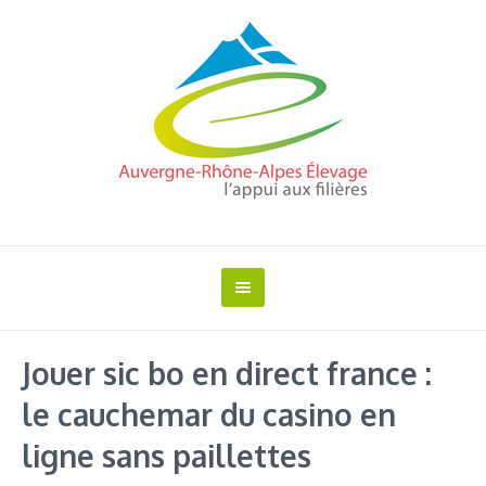
Jouer sic bo en direct france :
le cauchemar du casino en
ligne sans paillettes