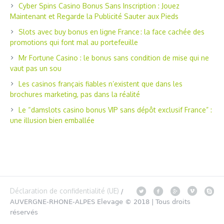
Cyber Spins Casino Bonus Sans Inscription : Jouez
Maintenant et Regarde la Publicité Sauter aux Pieds
Slots avec buy bonus en ligne France : la face cachée des
promotions qui font mal au portefeuille
Mr Fortune Casino : le bonus sans condition de mise qui ne
vaut pas un sou
Les casinos français fiables n’existent que dans les
brochures marketing, pas dans la réalité
Le “damslots casino bonus VIP sans dépôt exclusif France” :
une illusion bien emballée
Déclaration de confidentialité (UE)
/
AUVERGNE-RHONE-ALPES Elevage © 2018 | Tous droits
réservés