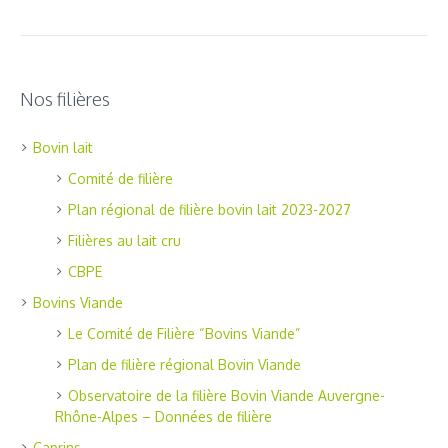
Nos filières
Bovin lait
Comité de filière
Plan régional de filière bovin lait 2023-2027
Filières au lait cru
CBPE
Bovins Viande
Le Comité de Filière “Bovins Viande”
Plan de filière régional Bovin Viande
Observatoire de la filière Bovin Viande Auvergne-
Rhône-Alpes – Données de filière
Caprins