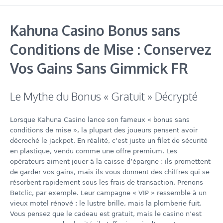
Kahuna Casino Bonus sans
Conditions de Mise : Conservez
Vos Gains Sans Gimmick FR
Le Mythe du Bonus « Gratuit » Décrypté
Lorsque Kahuna Casino lance son fameux « bonus sans
conditions de mise », la plupart des joueurs pensent avoir
décroché le jackpot. En réalité, c’est juste un filet de sécurité
en plastique, vendu comme une offre premium. Les
opérateurs aiment jouer à la caisse d’épargne : ils promettent
de garder vos gains, mais ils vous donnent des chiffres qui se
résorbent rapidement sous les frais de transaction. Prenons
Betclic, par exemple. Leur campagne « VIP » ressemble à un
vieux motel rénové : le lustre brille, mais la plomberie fuit.
Vous pensez que le cadeau est gratuit, mais le casino n’est