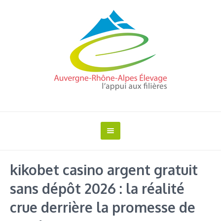
kikobet casino argent gratuit
sans dépôt 2026 : la réalité
crue derrière la promesse de