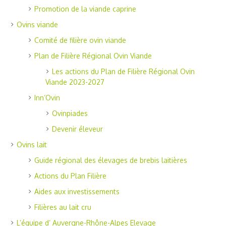
Promotion de la viande caprine
Ovins viande
Comité de filière ovin viande
Plan de Filière Régional Ovin Viande
Les actions du Plan de Filière Régional Ovin
Viande 2023-2027
Inn’Ovin
Ovinpiades
Devenir éleveur
Ovins lait
Guide régional des élevages de brebis laitières
Actions du Plan Filière
Aides aux investissements
Filières au lait cru
L’équipe d’ Auvergne-Rhône-Alpes Elevage