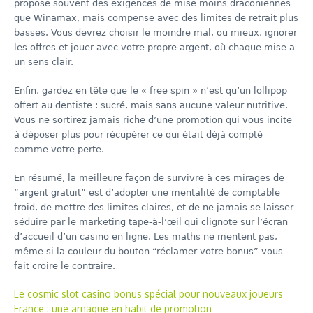
propose souvent des exigences de mise moins draconiennes
que Winamax, mais compense avec des limites de retrait plus
basses. Vous devrez choisir le moindre mal, ou mieux, ignorer
les offres et jouer avec votre propre argent, où chaque mise a
un sens clair.
Enfin, gardez en tête que le « free spin » n’est qu’un lollipop
offert au dentiste : sucré, mais sans aucune valeur nutritive.
Vous ne sortirez jamais riche d’une promotion qui vous incite
à déposer plus pour récupérer ce qui était déjà compté
comme votre perte.
En résumé, la meilleure façon de survivre à ces mirages de
“argent gratuit” est d’adopter une mentalité de comptable
froid, de mettre des limites claires, et de ne jamais se laisser
séduire par le marketing tape-à-l’œil qui clignote sur l’écran
d’accueil d’un casino en ligne. Les maths ne mentent pas,
même si la couleur du bouton “réclamer votre bonus” vous
fait croire le contraire.
Le cosmic slot casino bonus spécial pour nouveaux joueurs
France : une arnaque en habit de promotion