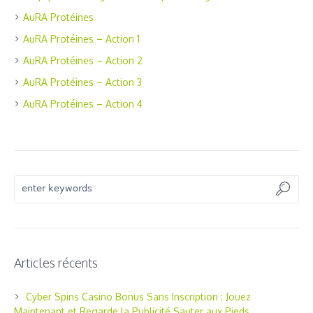
AuRA Protéines
AuRA Protéines – Action 1
AuRA Protéines – Action 2
AuRA Protéines – Action 3
AuRA Protéines – Action 4
Articles récents
Cyber Spins Casino Bonus Sans Inscription : Jouez
Maintenant et Regarde la Publicité Sauter aux Pieds