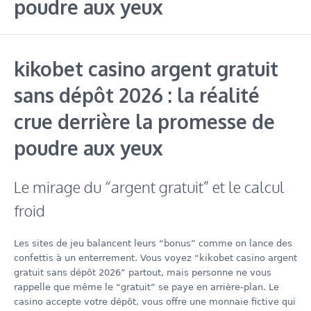
poudre aux yeux
kikobet casino argent gratuit
sans dépôt 2026 : la réalité
crue derrière la promesse de
poudre aux yeux
Le mirage du “argent gratuit” et le calcul
froid
Les sites de jeu balancent leurs “bonus” comme on lance des
confettis à un enterrement. Vous voyez “kikobet casino argent
gratuit sans dépôt 2026” partout, mais personne ne vous
rappelle que même le “gratuit” se paye en arrière-plan. Le
casino accepte votre dépôt, vous offre une monnaie fictive qui