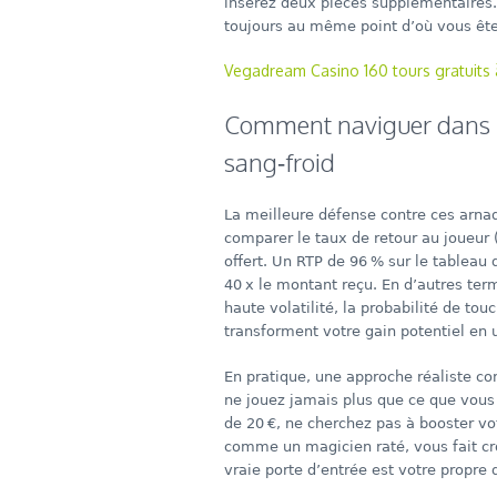
insérez deux pièces supplémentaires.
toujours au même point d’où vous ête
Vegadream Casino 160 tours gratuits à 
Comment naviguer dans la
sang‑froid
La meilleure défense contre ces arnaq
comparer le taux de retour au joueur 
offert. Un RTP de 96 % sur le tablea
40 x le montant reçu. En d’autres ter
haute volatilité, la probabilité de to
transforment votre gain potentiel en 
En pratique, une approche réaliste co
ne jouez jamais plus que ce que vous
de 20 €, ne cherchez pas à booster vo
comme un magicien raté, vous fait cro
vraie porte d’entrée est votre propre d