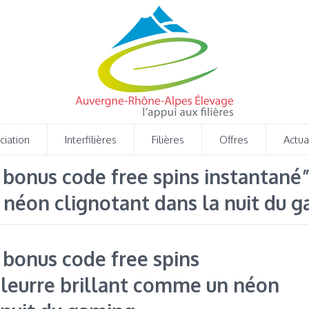
ciation
Interfilières
Filières
Offres
Actua
 bonus code free spins instantané” 
 néon clignotant dans la nuit du 
o bonus code free spins
e leurre brillant comme un néon