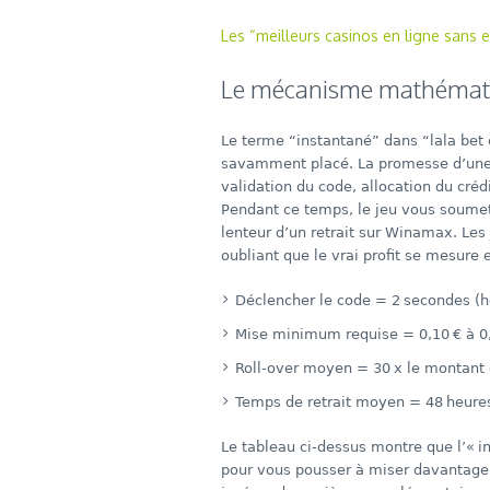
Les “meilleurs casinos en ligne sans e
Le mécanisme mathématiqu
Le terme “instantané” dans “lala bet
savamment placé. La promesse d’une a
validation du code, allocation du crédi
Pendant ce temps, le jeu vous soumet 
lenteur d’un retrait sur Winamax. Les 
oubliant que le vrai profit se mesure 
Déclencher le code = 2 secondes (h
Mise minimum requise = 0,10 € à 0
Roll‑over moyen = 30 x le montant
Temps de retrait moyen = 48 heures
Le tableau ci‑dessus montre que l’« i
pour vous pousser à miser davantage,