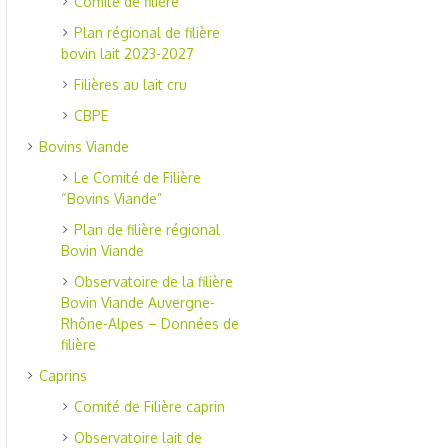
Comité de filière
Plan régional de filière
bovin lait 2023-2027
Filières au lait cru
CBPE
Bovins Viande
Le Comité de Filière
“Bovins Viande”
Plan de filière régional
Bovin Viande
Observatoire de la filière
Bovin Viande Auvergne-
Rhône-Alpes – Données de
filière
Caprins
Comité de Filière caprin
Observatoire lait de