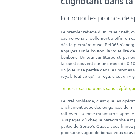
clignotant dans la
Pourquoi les promos de sp
Le premier réflexe d’un joueur naïf, c’
casino venait réellement à offrir un ca
dès la première mise. Bet365 s’enorgu
appuyez sur le bouton, la volatilité 
bonbons. Un tour sur Starburst, par exe
laissent souvent sur une mise de 0,10 
un joueur se perdre dans les promess
royal. Tout ce qu’il a reçu, c’est un « 
Le nords casino bonus sans dépôt gai
Le vrai problème, c’est que les opéra
enchaînent avec des exigences de mi
roll‑over. La mise minimum s’appelle
300 pages où chaque paragraphe est pl
partie de Gonzo’s Quest, vous finirez 
prochaine vague de bonus vous sauve