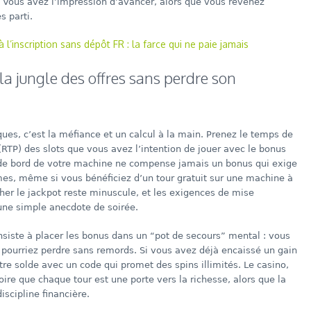
 Vous avez l’impression d’avancer, alors que vous revenez
s parti.
l’inscription sans dépôt FR : la farce qui ne paie jamais
 jungle des offres sans perdre son
ues, c’est la méfiance et un calcul à la main. Prenez le temps de
(RTP) des slots que vous avez l’intention de jouer avec le bonus
u de bord de votre machine ne compense jamais un bonus qui exige
mes, même si vous bénéficiez d’un tour gratuit sur une machine à
ucher le jackpot reste minuscule, et les exigences de mise
une simple anecdote de soirée.
nsiste à placer les bonus dans un “pot de secours” mental : vous
 pourriez perdre sans remords. Si vous avez déjà encaissé un gain
tre solde avec un code qui promet des spins illimités. Le casino,
ire que chaque tour est une porte vers la richesse, alors que la
iscipline financière.