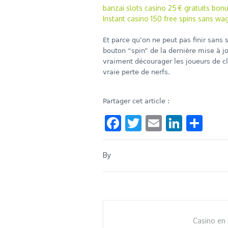
banzai slots casino 25 € gratuits bo
Instant casino 150 free spins sans wag
Et parce qu’on ne peut pas finir sans 
bouton “spin” de la dernière mise à jo
vraiment décourager les joueurs de cl
vraie perte de nerfs.
Partager cet article :
Facebook
Twitter
Email
Linke
Sha
By
Casino en 