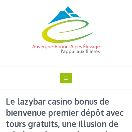
Le lazybar casino bonus de
bienvenue premier dépôt avec
tours gratuits, une illusion de