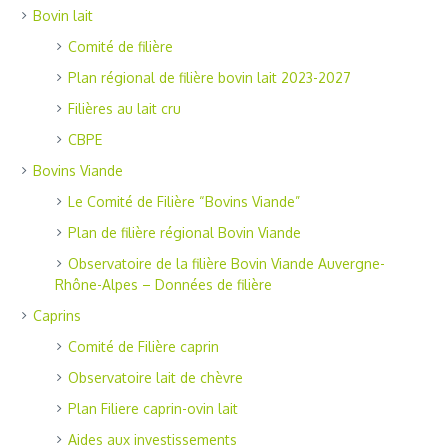
Bovin lait
Comité de filière
Plan régional de filière bovin lait 2023-2027
Filières au lait cru
CBPE
Bovins Viande
Le Comité de Filière “Bovins Viande”
Plan de filière régional Bovin Viande
Observatoire de la filière Bovin Viande Auvergne-
Rhône-Alpes – Données de filière
Caprins
Comité de Filière caprin
Observatoire lait de chèvre
Plan Filiere caprin-ovin lait
Aides aux investissements