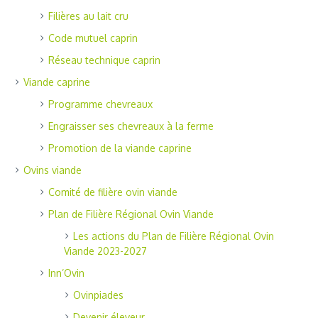
Filières au lait cru
Code mutuel caprin
Réseau technique caprin
Viande caprine
Programme chevreaux
Engraisser ses chevreaux à la ferme
Promotion de la viande caprine
Ovins viande
Comité de filière ovin viande
Plan de Filière Régional Ovin Viande
Les actions du Plan de Filière Régional Ovin
Viande 2023-2027
Inn’Ovin
Ovinpiades
Devenir éleveur