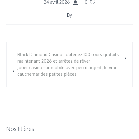
24 avril 2026
0
By
Black Diamond Casino : obtenez 100 tours gratuits
maintenant 2026 et arrêtez de rêver
Jouer casino sur mobile avec peu d’argent, le vrai
cauchemar des petites pièces
Nos filières