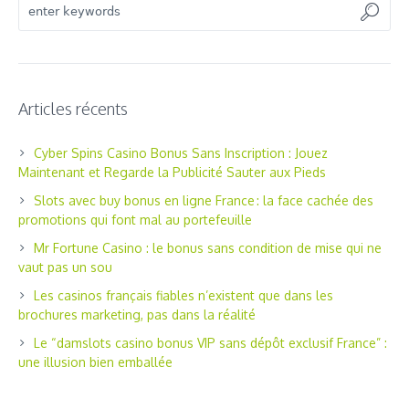
Articles récents
Cyber Spins Casino Bonus Sans Inscription : Jouez
Maintenant et Regarde la Publicité Sauter aux Pieds
Slots avec buy bonus en ligne France : la face cachée des
promotions qui font mal au portefeuille
Mr Fortune Casino : le bonus sans condition de mise qui ne
vaut pas un sou
Les casinos français fiables n’existent que dans les
brochures marketing, pas dans la réalité
Le “damslots casino bonus VIP sans dépôt exclusif France” :
une illusion bien emballée