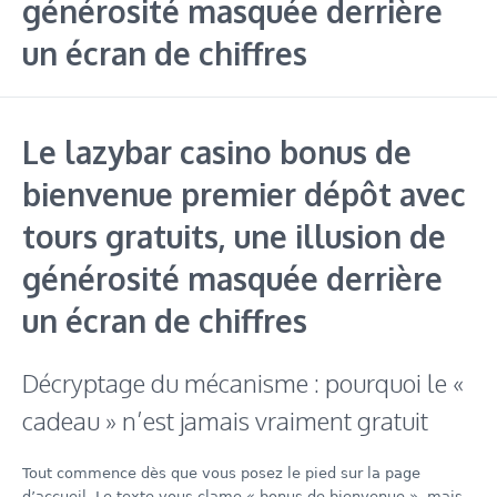
générosité masquée derrière
un écran de chiffres
Le lazybar casino bonus de
bienvenue premier dépôt avec
tours gratuits, une illusion de
générosité masquée derrière
un écran de chiffres
Décryptage du mécanisme : pourquoi le «
cadeau » n’est jamais vraiment gratuit
Tout commence dès que vous posez le pied sur la page
d’accueil. Le texte vous clame « bonus de bienvenue », mais