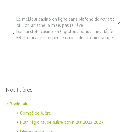
Le meilleur casino en ligne sans plafond de retrait :
où l’on arrache la mise, pas le rêve
banzai slots casino 25 € gratuits bonus sans dépôt
FR : la façade trompeuse du « cadeau » mensonger
Nos filières
Bovin lait
Comité de filière
Plan régional de filière bovin lait 2023-2027
Filières au lait cru