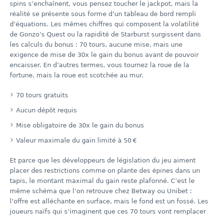
spins s’enchaînent, vous pensez toucher le jackpot, mais la
réalité se présente sous forme d’un tableau de bord rempli
d’équations. Les mêmes chiffres qui composent la volatilité
de Gonzo’s Quest ou la rapidité de Starburst surgissent dans
les calculs du bonus : 70 tours, aucune mise, mais une
exigence de mise de 30x le gain du bonus avant de pouvoir
encaisser. En d’autres termes, vous tournez la roue de la
fortune, mais la roue est scotchée au mur.
70 tours gratuits
Aucun dépôt requis
Mise obligatoire de 30x le gain du bonus
Valeur maximale du gain limité à 50 €
Et parce que les développeurs de législation du jeu aiment
placer des restrictions comme on plante des épines dans un
tapis, le montant maximal du gain reste plafonné. C’est le
même schéma que l’on retrouve chez Betway ou Unibet :
l’offre est alléchante en surface, mais le fond est un fossé. Les
joueurs naïfs qui s’imaginent que ces 70 tours vont remplacer