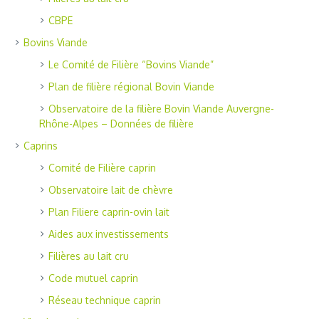
CBPE
Bovins Viande
Le Comité de Filière “Bovins Viande”
Plan de filière régional Bovin Viande
Observatoire de la filière Bovin Viande Auvergne-
Rhône-Alpes – Données de filière
Caprins
Comité de Filière caprin
Observatoire lait de chèvre
Plan Filiere caprin-ovin lait
Aides aux investissements
Filières au lait cru
Code mutuel caprin
Réseau technique caprin