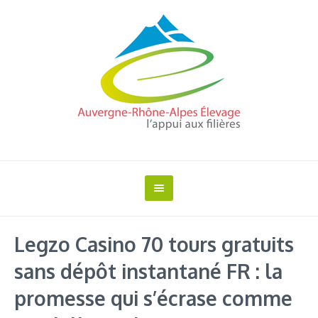
Legzo Casino 70 tours gratuits
sans dépôt instantané FR : la
promesse qui s’écrase comme