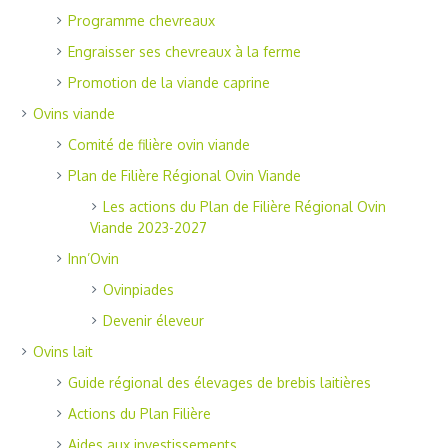
Programme chevreaux
Engraisser ses chevreaux à la ferme
Promotion de la viande caprine
Ovins viande
Comité de filière ovin viande
Plan de Filière Régional Ovin Viande
Les actions du Plan de Filière Régional Ovin
Viande 2023-2027
Inn’Ovin
Ovinpiades
Devenir éleveur
Ovins lait
Guide régional des élevages de brebis laitières
Actions du Plan Filière
Aides aux investissements