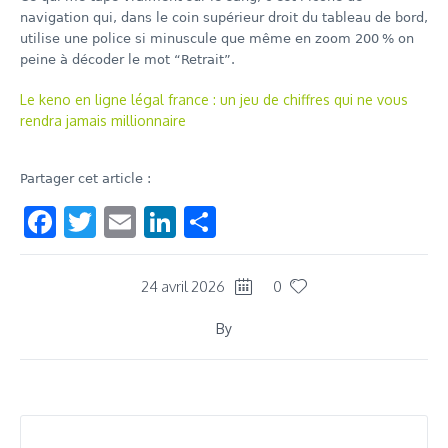
navigation qui, dans le coin supérieur droit du tableau de bord,
utilise une police si minuscule que même en zoom 200 % on
peine à décoder le mot “Retrait”.
Le keno en ligne légal france : un jeu de chiffres qui ne vous
rendra jamais millionnaire
Partager cet article :
Facebook
Twitter
Email
LinkedIn
Partager
24 avril 2026
0
By