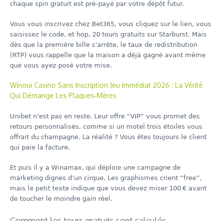
chaque spin gratuit est pré‑payé par votre dépôt futur.
Vous vous inscrivez chez Bet365, vous cliquez sur le lien, vous
saisissez le code, et hop, 20 tours gratuits sur Starburst. Mais
dès que la première bille s’arrête, le taux de redistribution
(RTP) vous rappelle que la maison a déjà gagné avant même
que vous ayez posé votre mise.
Winoui Casino Sans Inscription Jeu Immédiat 2026 : La Vérité
Qui Démange Les Plaques‑Mères
Unibet n’est pas en reste. Leur offre “VIP” vous promet des
retours personnalisés, comme si un motel trois étoiles vous
offrait du champagne. La réalité ? Vous êtes toujours le client
qui paie la facture.
Et puis il y a Winamax, qui déploie une campagne de
marketing dignes d’un cirque. Les graphismes crient “free”,
mais le petit texte indique que vous devez miser 100 € avant
de toucher le moindre gain réel.
Comment les tours gratuits sont calculés