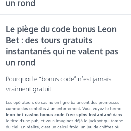
un rond
Le piège du code bonus Leon
Bet : des tours gratuits
instantanés qui ne valent pas
un rond
Pourquoi le “bonus code” n’est jamais
vraiment gratuit
Les opérateurs de casino en ligne balancent des promesses
comme des confettis à un enterrement. Vous voyez le terme
leon bet casino bonus code free spins instantané
dans
le titre d’une pub, et vous imaginez déjà le jackpot qui tombe
du ciel. En réalité, c’est un calcul froid, un jeu de chiffres où