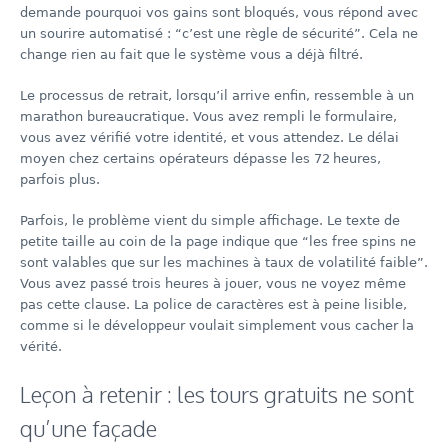
demande pourquoi vos gains sont bloqués, vous répond avec
un sourire automatisé : “c’est une règle de sécurité”. Cela ne
change rien au fait que le système vous a déjà filtré.
Le processus de retrait, lorsqu’il arrive enfin, ressemble à un
marathon bureaucratique. Vous avez rempli le formulaire,
vous avez vérifié votre identité, et vous attendez. Le délai
moyen chez certains opérateurs dépasse les 72 heures,
parfois plus.
Parfois, le problème vient du simple affichage. Le texte de
petite taille au coin de la page indique que “les free spins ne
sont valables que sur les machines à taux de volatilité faible”.
Vous avez passé trois heures à jouer, vous ne voyez même
pas cette clause. La police de caractères est à peine lisible,
comme si le développeur voulait simplement vous cacher la
vérité.
Leçon à retenir : les tours gratuits ne sont
qu’une façade