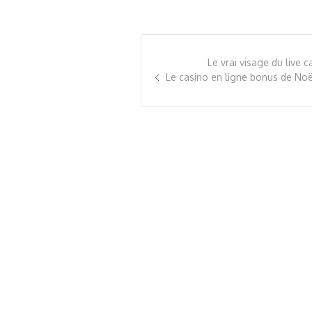
Le vrai visage du live 
Le casino en ligne bonus de Noë