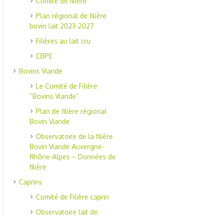
Comité de filière
Plan régional de filière
bovin lait 2023-2027
Filières au lait cru
CBPE
Bovins Viande
Le Comité de Filière
“Bovins Viande”
Plan de filière régional
Bovin Viande
Observatoire de la filière
Bovin Viande Auvergne-
Rhône-Alpes – Données de
filière
Caprins
Comité de Filière caprin
Observatoire lait de