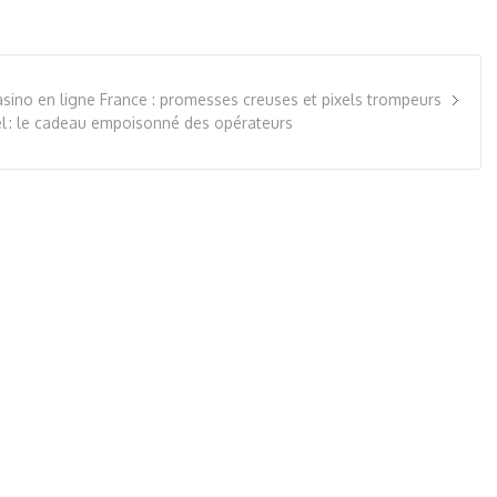
casino en ligne France : promesses creuses et pixels trompeurs
l : le cadeau empoisonné des opérateurs