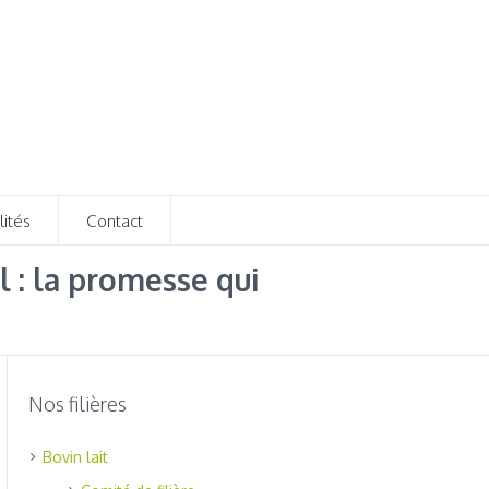
lités
Contact
l : la promesse qui
Nos filières
Bovin lait