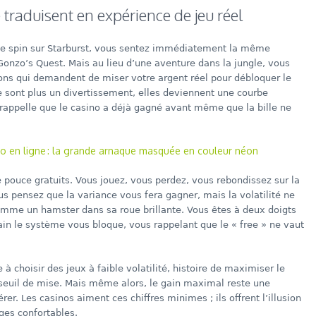
traduisent en expérience de jeu réel
ee spin sur Starburst, vous sentez immédiatement la même
Gonzo’s Quest. Mais au lieu d’une aventure dans la jungle, vous
ions qui demandent de miser votre argent réel pour débloquer le
 sont plus un divertissement, elles deviennent une courbe
rappelle que le casino a déjà gagné avant même que la bille ne
o en ligne : la grande arnaque masquée en couleur néon
pouce gratuits. Vous jouez, vous perdez, vous rebondissez sur la
 pensez que la variance vous fera gagner, mais la volatilité ne
comme un hamster dans sa roue brillante. Vous êtes à deux doigts
ain le système vous bloque, vous rappelant que le « free » ne vaut
 à choisir des jeux à faible volatilité, histoire de maximiser le
 seuil de mise. Mais même alors, le gain maximal reste une
er. Les casinos aiment ces chiffres minimes ; ils offrent l’illusion
ges confortables.