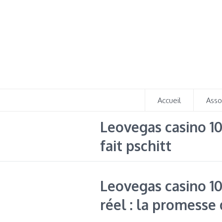
Accueil
Asso
Leovegas casino 10
fait pschitt
Leovegas casino 10
réel : la promesse 