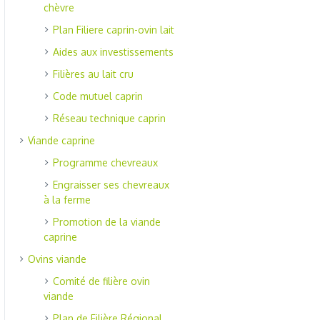
chèvre
Plan Filiere caprin-ovin lait
Aides aux investissements
Filières au lait cru
Code mutuel caprin
Réseau technique caprin
Viande caprine
Programme chevreaux
Engraisser ses chevreaux
à la ferme
Promotion de la viande
caprine
Ovins viande
Comité de filière ovin
viande
Plan de Filière Régional