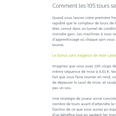
Comment les 105 tours se 
Quand vous lancez votre première fr
rapidité que le compteur de tours de 
êtes coincé dans un tunnel de condit
moindre gain. Les machines à sous ne
d’apprentissage où chaque spin vous 
tourne.
Le bonus sans exigence de mise casin
Imaginez que vous avez 105 coups de 
même séquence de mise à 0,01 €. Vous
fait que vous faire tourner en rond, 
de dépasser le seuil de mise, et soud
pas un sou.
Une stratégie de joueur avisé consiste
nombre de tours avant d’atteindre le
fraction de ce que vous auriez pu espér
d’un bénéfice tout en gardant les mar