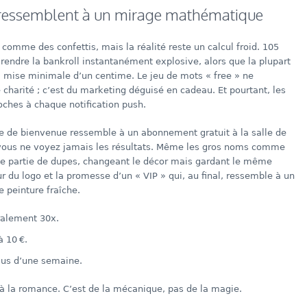
 ressemblent à un mirage mathématique
comme des confettis, mais la réalité reste un calcul froid. 105
 rendre la bankroll instantanément explosive, alors que la plupart
mise minimale d’un centime. Le jeu de mots « free » ne
charité ; c’est du marketing déguisé en cadeau. Et pourtant, les
oches à chaque notification push.
re de bienvenue ressemble à un abonnement gratuit à la salle de
 vous ne voyez jamais les résultats. Même les gros noms comme
 partie de dupes, changeant le décor mais gardant le même
eur du logo et la promesse d’un « VIP » qui, au final, ressemble à un
 peinture fraîche.
ralement 30x.
à 10 €.
lus d’une semaine.
 à la romance. C’est de la mécanique, pas de la magie.