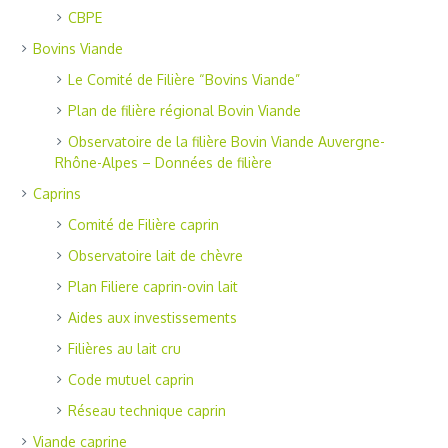
CBPE
Bovins Viande
Le Comité de Filière “Bovins Viande”
Plan de filière régional Bovin Viande
Observatoire de la filière Bovin Viande Auvergne-
Rhône-Alpes – Données de filière
Caprins
Comité de Filière caprin
Observatoire lait de chèvre
Plan Filiere caprin-ovin lait
Aides aux investissements
Filières au lait cru
Code mutuel caprin
Réseau technique caprin
Viande caprine