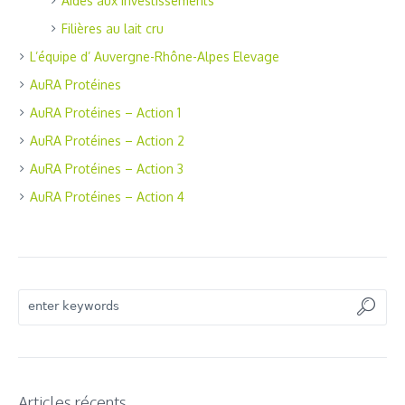
Aides aux investissements
Filières au lait cru
L’équipe d’ Auvergne-Rhône-Alpes Elevage
AuRA Protéines
AuRA Protéines – Action 1
AuRA Protéines – Action 2
AuRA Protéines – Action 3
AuRA Protéines – Action 4
Articles récents