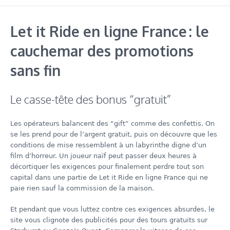
Let it Ride en ligne France : le
cauchemar des promotions
sans fin
Le casse-tête des bonus “gratuit”
Les opérateurs balancent des “gift” comme des confettis. On
se les prend pour de l’argent gratuit, puis on découvre que les
conditions de mise ressemblent à un labyrinthe digne d’un
film d’horreur. Un joueur naïf peut passer deux heures à
décortiquer les exigences pour finalement perdre tout son
capital dans une partie de Let it Ride en ligne France qui ne
paie rien sauf la commission de la maison.
Et pendant que vous luttez contre ces exigences absurdes, le
site vous clignote des publicités pour des tours gratuits sur