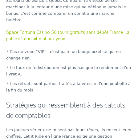
Starburst ou Gonzo’s Quest. Comparer la vitesse de ces
machines à la lenteur d’une mise qui ne débloque jamais le
bonus, c’est comme comparer un sprint à une marche
funèbre.
Space Fortuna Casino 50 tours gratuits sans dépôt France : la
publicité qui fait mal aux yeux
Pas de vraie “VIP” : c’est juste un badge pixelisé qui ne
change rien.
Le taux de redistribution est plus bas que le rendement d’un
livret A.
Les retraits sont parfois traités à la vitesse d’une poubelle à
la fin du mois.
Stratégies qui ressemblent à des calculs
de comptables
Les joueurs sérieux ne misent pas leurs rêves, ils misent leurs
chiffres. Let it Ride en ligne France exige une gestion