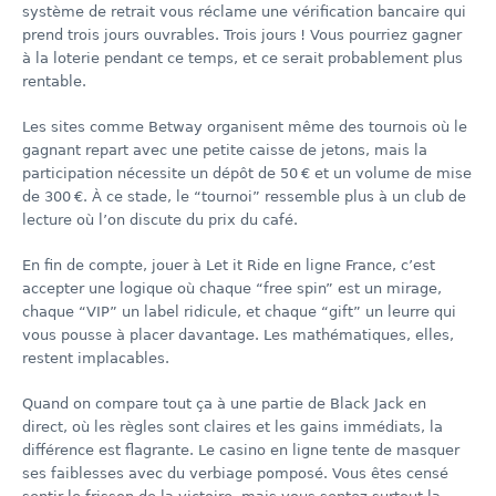
système de retrait vous réclame une vérification bancaire qui
prend trois jours ouvrables. Trois jours ! Vous pourriez gagner
à la loterie pendant ce temps, et ce serait probablement plus
rentable.
Les sites comme Betway organisent même des tournois où le
gagnant repart avec une petite caisse de jetons, mais la
participation nécessite un dépôt de 50 € et un volume de mise
de 300 €. À ce stade, le “tournoi” ressemble plus à un club de
lecture où l’on discute du prix du café.
En fin de compte, jouer à Let it Ride en ligne France, c’est
accepter une logique où chaque “free spin” est un mirage,
chaque “VIP” un label ridicule, et chaque “gift” un leurre qui
vous pousse à placer davantage. Les mathématiques, elles,
restent implacables.
Quand on compare tout ça à une partie de Black Jack en
direct, où les règles sont claires et les gains immédiats, la
différence est flagrante. Le casino en ligne tente de masquer
ses faiblesses avec du verbiage pomposé. Vous êtes censé