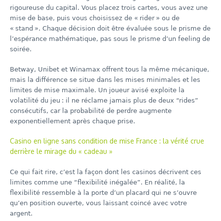
rigoureuse du capital. Vous placez trois cartes, vous avez une
mise de base, puis vous choisissez de « rider » ou de
« stand ». Chaque décision doit être évaluée sous le prisme de
l’espérance mathématique, pas sous le prisme d’un feeling de
soirée.
Betway, Unibet et Winamax offrent tous la même mécanique,
mais la différence se situe dans les mises minimales et les
limites de mise maximale. Un joueur avisé exploite la
volatilité du jeu : il ne réclame jamais plus de deux “rides”
consécutifs, car la probabilité de perdre augmente
exponentiellement après chaque prise.
Casino en ligne sans condition de mise France : la vérité crue
derrière le mirage du « cadeau »
Ce qui fait rire, c’est la façon dont les casinos décrivent ces
limites comme une “flexibilité inégalée”. En réalité, la
flexibilité ressemble à la porte d’un placard qui ne s’ouvre
qu’en position ouverte, vous laissant coincé avec votre
argent.