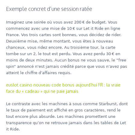
Exemple concret d’une session ratée
Imaginez une soirée où vous avez 200 € de budget. Vous
commencez avec une mise de 10 € sur Let it Ride en ligne
France. Vos trois cartes sont bonnes, vous décidez de rider.
Deuxième mise, même montant, vous êtes à nouveau
chanceux, vous ridez encore. Au troisième tour, la carte
tombe sur un 2, le tout est perdu. Vous avez perdu 30 € en
moins de deux minutes. Aucun bonus ne vous sauve, le “free
spin” annoncé n’est jamais crédité parce que vous n’avez pas
atteint le chiffre d’affaires requis.
euslot casino nouveau code bonus aujourd’hui FR : la vraie
face du « cadeau » qui ne paie jamais
Le contraste avec les machines à sous comme Starburst, dont
le taux de paiement est affiché en gros caractères, rend le
tout encore plus absurde. Les machines promettent une
transparence qu’on ne retrouve jamais dans les tables de Let
it Ride.