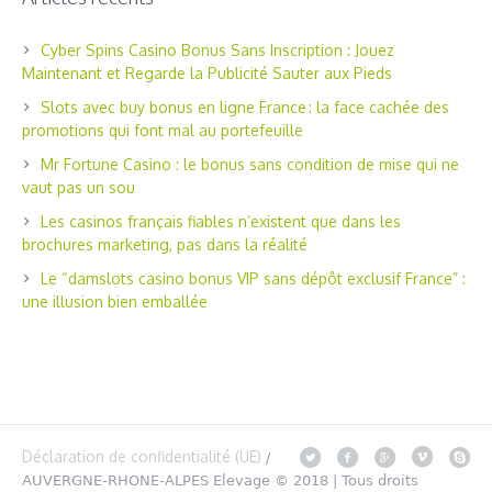
Cyber Spins Casino Bonus Sans Inscription : Jouez
Maintenant et Regarde la Publicité Sauter aux Pieds
Slots avec buy bonus en ligne France : la face cachée des
promotions qui font mal au portefeuille
Mr Fortune Casino : le bonus sans condition de mise qui ne
vaut pas un sou
Les casinos français fiables n’existent que dans les
brochures marketing, pas dans la réalité
Le “damslots casino bonus VIP sans dépôt exclusif France” :
une illusion bien emballée
Déclaration de confidentialité (UE)
/
AUVERGNE-RHONE-ALPES Elevage © 2018 | Tous droits