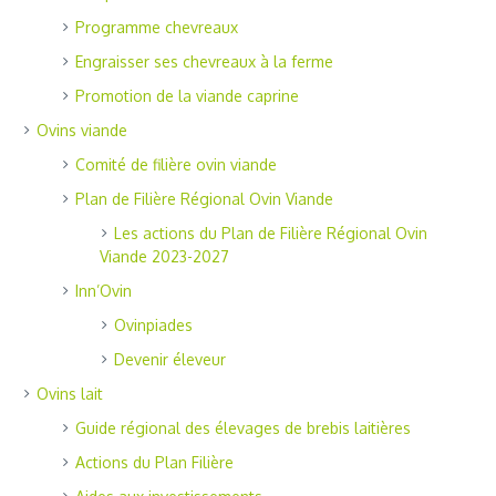
Programme chevreaux
Engraisser ses chevreaux à la ferme
Promotion de la viande caprine
Ovins viande
Comité de filière ovin viande
Plan de Filière Régional Ovin Viande
Les actions du Plan de Filière Régional Ovin
Viande 2023-2027
Inn’Ovin
Ovinpiades
Devenir éleveur
Ovins lait
Guide régional des élevages de brebis laitières
Actions du Plan Filière