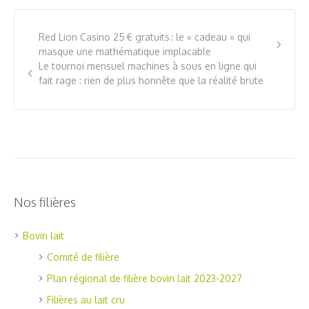
Red Lion Casino 25 € gratuits : le « cadeau » qui
masque une mathématique implacable
Le tournoi mensuel machines à sous en ligne qui
fait rage : rien de plus honnête que la réalité brute
Nos filières
Bovin lait
Comité de filière
Plan régional de filière bovin lait 2023-2027
Filières au lait cru