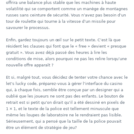
offrira une balance plus stable que les machines à haute
volatilité qui se comportent comme un manège de montagnes
russes sans ceinture de sécurité. Vous n’avez pas besoin d’un
tour de roulette qui tourne à la vitesse d’un missile pour
savourer le processus.
Enfin, gardez toujours un œil sur le petit texte. C’est là que
résident les clauses qui font que le « free » devient « presque
gratuit ». Vous avez déjà passé des heures à lire les
conditions de mise, alors pourquoi ne pas les relire lorsqu’une
nouvelle offre apparaît ?
Et si, malgré tout, vous décidez de tenter votre chance avec le
let’s lucky code, préparez-vous à gérer l’interface du casino
qui, à chaque fois, semble être conçue par un designer qui a
oublié que les joueurs ne sont pas des enfants. Le bouton de
retrait est si petit qu’on dirait qu’il a été dessiné en pixels de
1 × 1, et le texte de la police est tellement minuscule que
même les loupes de laboratoire ne le rendraient pas lisible.
Sérieusement, qui a pensé que la taille de la police pouvait
être un élément de stratégie de jeu?