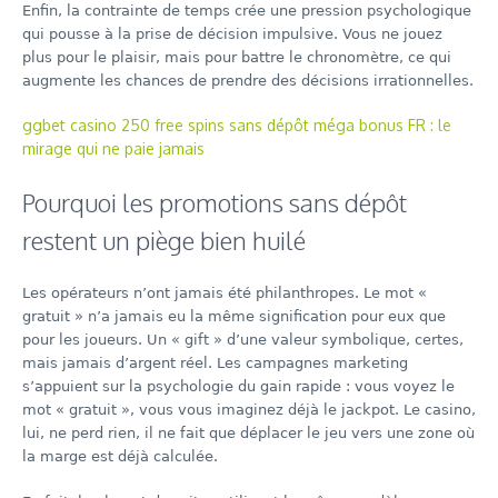
Enfin, la contrainte de temps crée une pression psychologique
qui pousse à la prise de décision impulsive. Vous ne jouez
plus pour le plaisir, mais pour battre le chronomètre, ce qui
augmente les chances de prendre des décisions irrationnelles.
ggbet casino 250 free spins sans dépôt méga bonus FR : le
mirage qui ne paie jamais
Pourquoi les promotions sans dépôt
restent un piège bien huilé
Les opérateurs n’ont jamais été philanthropes. Le mot «
gratuit » n’a jamais eu la même signification pour eux que
pour les joueurs. Un « gift » d’une valeur symbolique, certes,
mais jamais d’argent réel. Les campagnes marketing
s’appuient sur la psychologie du gain rapide : vous voyez le
mot « gratuit », vous vous imaginez déjà le jackpot. Le casino,
lui, ne perd rien, il ne fait que déplacer le jeu vers une zone où
la marge est déjà calculée.