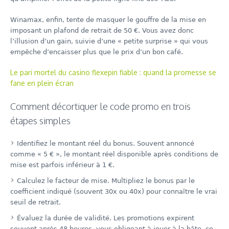
Winamax, enfin, tente de masquer le gouffre de la mise en
imposant un plafond de retrait de 50 €. Vous avez donc
l’illusion d’un gain, suivie d’une « petite surprise » qui vous
empêche d’encaisser plus que le prix d’un bon café.
Le pari mortel du casino flexepin fiable : quand la promesse se
fane en plein écran
Comment décortiquer le code promo en trois
étapes simples
Identifiez le montant réel du bonus. Souvent annoncé
comme « 5 € », le montant réel disponible après conditions de
mise est parfois inférieur à 1 €.
Calculez le facteur de mise. Multipliez le bonus par le
coefficient indiqué (souvent 30x ou 40x) pour connaître le vrai
seuil de retrait.
Évaluez la durée de validité. Les promotions expirent
souvent après 48 heures, vous obligeant à jouer à la hâte, ce