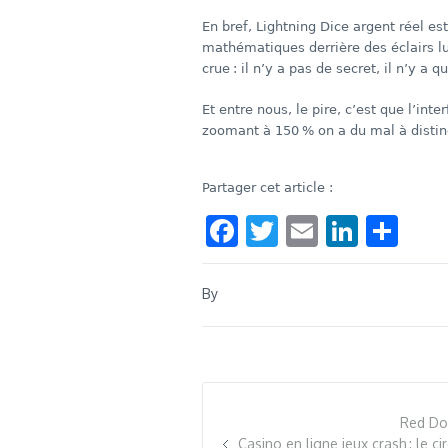
En bref, Lightning Dice argent réel es
mathématiques derrière des éclairs lu
crue : il n’y a pas de secret, il n’y a
Et entre nous, le pire, c’est que l’in
zoomant à 150 % on a du mal à disting
Partager cet article :
Facebook
Twitter
Email
Linke
Sha
By
Red Dog
Casino en ligne jeux crash : le 