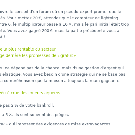
uivre le conseil d’un forum où un pseudo‑expert promet que le
ccès. Vous mettez 20 €, attendez que le compteur de lightning
re 6, le multiplicateur passe à 10 ×, mais le pari initial était trop
te. Vous avez gagné 200 €, mais la partie précédente vous a
tif.
ce la plus rentable du secteur
sage derrière les promesses de « gratuit »
eu ne dépend pas de la chance, mais d’une gestion d’argent qui
s élastique. Vous avez besoin d’une stratégie qui ne se base pas
r la compréhension que la maison a toujours la main gagnante.
vérité crue des joueurs aguerris
e pas 2 % de votre bankroll.
s à 5 ×, ils sont souvent des pièges.
IP » qui imposent des exigences de mise extravagantes.