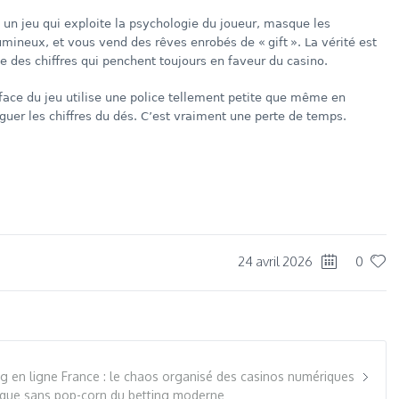
t un jeu qui exploite la psychologie du joueur, masque les
mineux, et vous vend des rêves enrobés de « gift ». La vérité est
 que des chiffres qui penchent toujours en faveur du casino.
terface du jeu utilise une police tellement petite que même en
uer les chiffres du dés. C’est vraiment une perte de temps.
dIn
re
24 avril 2026
0
 en ligne France : le chaos organisé des casinos numériques
cirque sans pop-corn du betting moderne