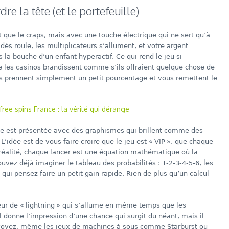
e la tête (et le portefeuille)
 que le craps, mais avec une touche électrique qui ne sert qu’à
dés roule, les multiplicateurs s’allument, et votre argent
la bouche d’un enfant hyperactif. Ce qui rend le jeu si
ue les casinos brandissent comme s’ils offraient quelque chose de
, ils prennent simplement un petit pourcentage et vous remettent le
ree spins France : la vérité qui dérange
ce est présentée avec des graphismes qui brillent comme des
’idée est de vous faire croire que le jeu est « VIP », que chaque
 réalité, chaque lancer est une équation mathématique où la
uvez déjà imaginer le tableau des probabilités : 1‑2‑3‑4‑5‑6, les
 qui pensez faire un petit gain rapide. Rien de plus qu’un calcul
eur de « lightning » qui s’allume en même temps que les
l donne l’impression d’une chance qui surgit du néant, mais il
s voyez, même les jeux de machines à sous comme Starburst ou