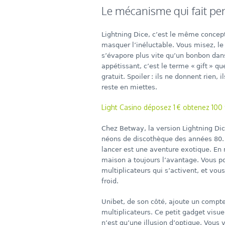
Le mécanisme qui fait perdr
Lightning Dice, c’est le même concept
masquer l’inéluctable. Vous misez, le 
s’évapore plus vite qu’un bonbon dans 
appétissant, c’est le terme « gift » q
gratuit. Spoiler : ils ne donnent rien
reste en miettes.
Light Casino déposez 1 € obtenez 100 f
Chez Betway, la version Lightning Di
néons de discothèque des années 80. L
lancer est une aventure exotique. En
maison a toujours l’avantage. Vous po
multiplicateurs qui s’activent, et vous
froid.
Unibet, de son côté, ajoute un compt
multiplicateurs. Ce petit gadget visue
n’est qu’une illusion d’optique. Vou