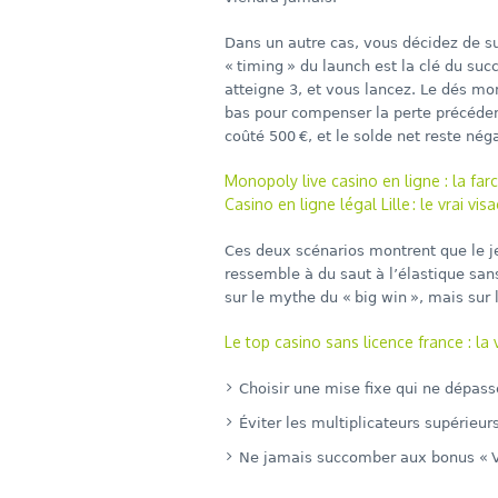
Dans un autre cas, vous décidez de s
« timing » du launch est la clé du su
atteigne 3, et vous lancez. Le dés mont
bas pour compenser la perte précéden
coûté 500 €, et le solde net reste néga
Monopoly live casino en ligne : la far
Casino en ligne légal Lille : le vrai vi
Ces deux scénarios montrent que le j
ressemble à du saut à l’élastique san
sur le mythe du « big win », mais su
Le top casino sans licence france : la 
Choisir une mise fixe qui ne dépass
Éviter les multiplicateurs supérieur
Ne jamais succomber aux bonus « V