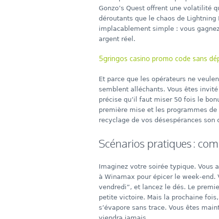
Gonzo’s Quest offrent une volatilité qu
déroutants que le chaos de Lightning D
implacablement simple : vous gagnez 
argent réel.
5gringos casino promo code sans dépô
Et parce que les opérateurs ne veulent
semblent alléchants. Vous êtes invité 
précise qu’il faut miser 50 fois le bo
première mise et les programmes de fi
recyclage de vos désespérances son c
Scénarios pratiques : com
Imaginez votre soirée typique. Vous a
à Winamax pour épicer le week‑end. V
vendredi”, et lancez le dés. Le premi
petite victoire. Mais la prochaine fois
s’évapore sans trace. Vous êtes main
viendra jamais.