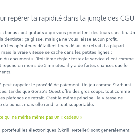
ur repérer la rapidité dans la jungle des CGU
os bonus sont gratuits » qui vous promettent des tours sans fin. Un
la dentiste : ça glisse, mais ça ne vous laisse aucun profit.
où les opérateurs détaillent leurs délais de retrait. La plupart
, mais la vraie vitesse se cache dans les petites lignes :
on du document ». Troisième règle : testez le service client comme
rt répond en moins de 5 minutes, il y a de fortes chances que le
ments.
ité peut rappeler le procédé de paiement. Un jeu comme Starburst
ides, tandis que Gonzo’s Quest offre des gros coups, tout comme
s plafonds de retrait. C’est le même principe : la vitesse ne
de bonus, mais elle rend le tout supportable.
rce qui ne mérite même pas un « cadeau »
 portefeuilles électroniques (Skrill, Neteller) sont généralement