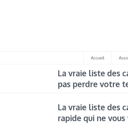
Accueil
Asso
La vraie liste des 
pas perdre votre 
La vraie liste des 
rapide qui ne vous