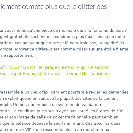
aiement compte plus que le glitter des
 qui vaut moins qu’une pièce de monnaie dans la fontaine du parc ?
gent gratuit, ils cachent des conditions plus épaisses qu’un mille-
sortir du casino avant que votre café ne refroidisse, la rapidité du
compte. Ignorer ce critère, c’est comme miser sur une étoile filante
 ne rapporte rien.
t Exclusif France : le mirage qui ne dure qu’une session
Sans Dépôt Bonus 2026 France : Le Grand Illusionniste du
 ressemble à un vieux fax, parvient pourtant à régler les demandes
 exploit quand on sait que la plupart des sites se la coulent
emple, Unibet, qui propose un système de validation
dentité – à condition que vous n’ayez pas sauté les étapes de KYC
 si son image de salle de poker traditionnelle peut sembler
ès que la balance dépasse le seuil minimum. Ces trois marques
une mer de « VIP » qui ressemble plus à un motel miteux