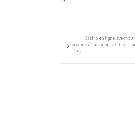
Casino en ligne avec tour
bodog casino déposez 1€ obtenez 
têtes