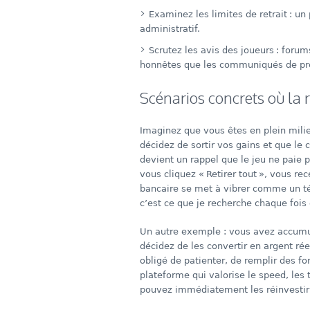
Examinez les limites de retrait : 
administratif.
Scrutez les avis des joueurs : foru
honnêtes que les communiqués de pr
Scénarios concrets où la ra
Imaginez que vous êtes en plein milie
décidez de sortir vos gains et que le c
devient un rappel que le jeu ne paie p
vous cliquez « Retirer tout », vous re
bancaire se met à vibrer comme un té
c’est ce que je recherche chaque fois q
Un autre exemple : vous avez accumulé
décidez de les convertir en argent réel
obligé de patienter, de remplir des fo
plateforme qui valorise le speed, les
pouvez immédiatement les réinvestir 