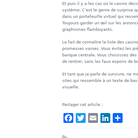
Et puis il y a les cas où le casino dé
système. C’est le genre de surprise qu
dans un portefeuille virtuel qui resse
Toujours garder un œil sur les annon
graphismes flamboyants.
Le fait de connaître la liste des casi
promesses vaines. Vous évitez les piè
banque centrale. Vous choisissez de
de rentrer, sans les faux espoirs de b
Et tant que je parle de survivre, ne 
sites qui ressemble à un texte de bas 
visuelle.
Partager cet article :
Facebook
Twitter
Email
Linke
Sha
By