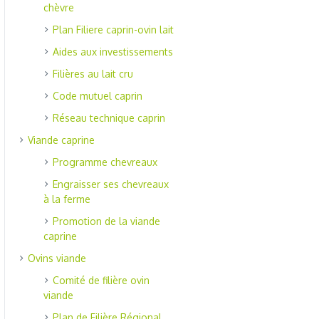
chèvre
Plan Filiere caprin-ovin lait
Aides aux investissements
Filières au lait cru
Code mutuel caprin
Réseau technique caprin
Viande caprine
Programme chevreaux
Engraisser ses chevreaux
à la ferme
Promotion de la viande
caprine
Ovins viande
Comité de filière ovin
viande
Plan de Filière Régional