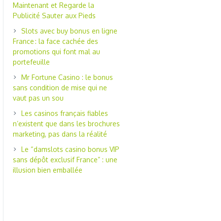
Maintenant et Regarde la
Publicité Sauter aux Pieds
Slots avec buy bonus en ligne
France : la face cachée des
promotions qui font mal au
portefeuille
Mr Fortune Casino : le bonus
sans condition de mise qui ne
vaut pas un sou
Les casinos français fiables
n’existent que dans les brochures
marketing, pas dans la réalité
Le “damslots casino bonus VIP
sans dépôt exclusif France” : une
illusion bien emballée