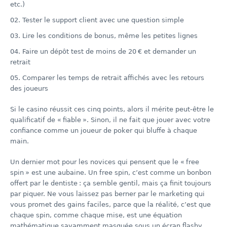
etc.)
Tester le support client avec une question simple
Lire les conditions de bonus, même les petites lignes
Faire un dépôt test de moins de 20 € et demander un
retrait
Comparer les temps de retrait affichés avec les retours
des joueurs
Si le casino réussit ces cinq points, alors il mérite peut‑être le
qualificatif de « fiable ». Sinon, il ne fait que jouer avec votre
confiance comme un joueur de poker qui bluffe à chaque
main.
Un dernier mot pour les novices qui pensent que le « free
spin » est une aubaine. Un free spin, c’est comme un bonbon
offert par le dentiste : ça semble gentil, mais ça finit toujours
par piquer. Ne vous laissez pas berner par le marketing qui
vous promet des gains faciles, parce que la réalité, c’est que
chaque spin, comme chaque mise, est une équation
mathématique savamment masquée sous un écran flashy.