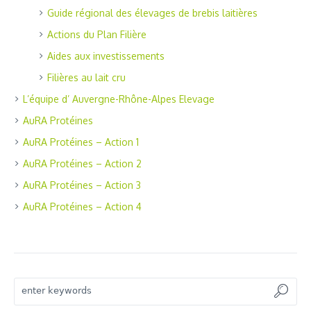
Guide régional des élevages de brebis laitières
Actions du Plan Filière
Aides aux investissements
Filières au lait cru
L’équipe d’ Auvergne-Rhône-Alpes Elevage
AuRA Protéines
AuRA Protéines – Action 1
AuRA Protéines – Action 2
AuRA Protéines – Action 3
AuRA Protéines – Action 4