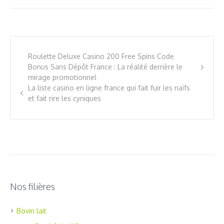
Roulette Deluxe Casino 200 Free Spins Code
Bonus Sans Dépôt France : La réalité derrière le
mirage promotionnel
La liste casino en ligne france qui fait fuir les naïfs
et fait rire les cyniques
Nos filières
Bovin lait