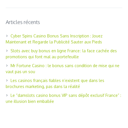
Articles récents
Cyber Spins Casino Bonus Sans Inscription : Jouez
Maintenant et Regarde la Publicité Sauter aux Pieds
Slots avec buy bonus en ligne France : la face cachée des
promotions qui font mal au portefeuille
Mr Fortune Casino : le bonus sans condition de mise qui ne
vaut pas un sou
Les casinos français fiables n’existent que dans les
brochures marketing, pas dans la réalité
Le “damslots casino bonus VIP sans dépôt exclusif France” :
une illusion bien emballée