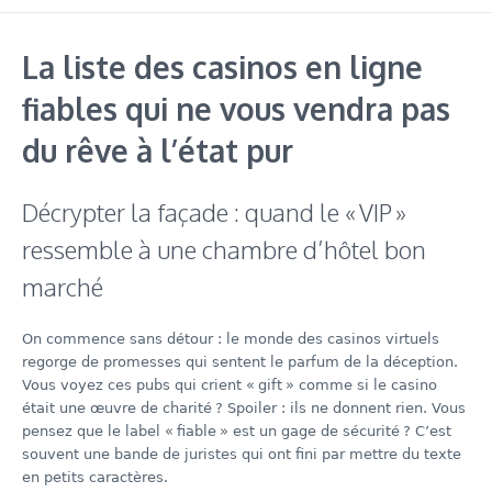
La liste des casinos en ligne
fiables qui ne vous vendra pas
du rêve à l’état pur
Décrypter la façade : quand le « VIP »
ressemble à une chambre d’hôtel bon
marché
On commence sans détour : le monde des casinos virtuels
regorge de promesses qui sentent le parfum de la déception.
Vous voyez ces pubs qui crient « gift » comme si le casino
était une œuvre de charité ? Spoiler : ils ne donnent rien. Vous
pensez que le label « fiable » est un gage de sécurité ? C’est
souvent une bande de juristes qui ont fini par mettre du texte
en petits caractères.