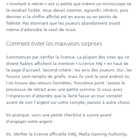
« montant à retirer » est si petite que même un microscope ne
le rendrait lisible. Vous devez zoomer, agrandir, rétrécir, puis
deviner si le chiffre affiché est en euros ou en points de
fidélité. Pas étonnant que les joueurs abandonnent avant
même d’atteindre le seuil de mise.
Comment éviter les mauvaises surprises
Commencez par vérifier la licence. La plupart des sites qui se
disent fiables affichent la mention « Licence ANJ » en haut de
la page d’accueil. Second critère : les avis des joueurs. Oui, les
forums sont remplis de griefs, mais ils sont le seul endroit où
l’on trouve des retours honnêtes. Troisième point : testez le
processus de retrait avec une petite somme. Si vous avez
l’impression d’attendre que la Terre fasse un tour complet
avant de voir l’argent sur votre compte, passez à autre chose.
En pratique, voici une petite checklist à suivre avant
d’engager votre argent :
Vérifier la licence officielle (ANJ, Malta Gaming Authority,