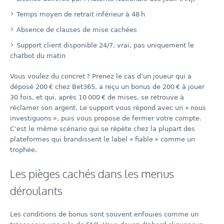
Temps moyen de retrait inférieur à 48 h
Absence de clauses de mise cachées
Support client disponible 24/7, vrai, pas uniquement le
chatbot du matin
Vous voulez du concret ? Prenez le cas d’un joueur qui a
déposé 200 € chez Bet365, a reçu un bonus de 200 € à jouer
30 fois, et qui, après 10 000 € de mises, se retrouve à
réclamer son argent. Le support vous répond avec un « nous
investiguons », puis vous propose de fermer votre compte.
C’est le même scénario qui se répète chez la plupart des
plateformes qui brandissent le label « fiable » comme un
trophée.
Les pièges cachés dans les menus
déroulants
Les conditions de bonus sont souvent enfouies comme un