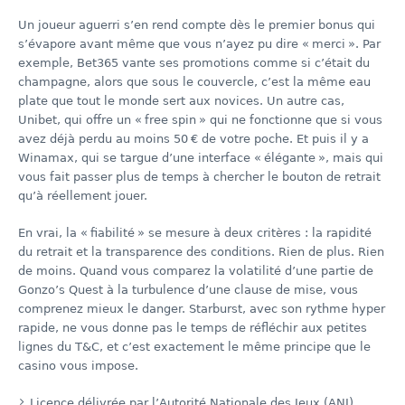
Un joueur aguerri s’en rend compte dès le premier bonus qui
s’évapore avant même que vous n’ayez pu dire « merci ». Par
exemple, Bet365 vante ses promotions comme si c’était du
champagne, alors que sous le couvercle, c’est la même eau
plate que tout le monde sert aux novices. Un autre cas,
Unibet, qui offre un « free spin » qui ne fonctionne que si vous
avez déjà perdu au moins 50 € de votre poche. Et puis il y a
Winamax, qui se targue d’une interface « élégante », mais qui
vous fait passer plus de temps à chercher le bouton de retrait
qu’à réellement jouer.
En vrai, la « fiabilité » se mesure à deux critères : la rapidité
du retrait et la transparence des conditions. Rien de plus. Rien
de moins. Quand vous comparez la volatilité d’une partie de
Gonzo’s Quest à la turbulence d’une clause de mise, vous
comprenez mieux le danger. Starburst, avec son rythme hyper
rapide, ne vous donne pas le temps de réfléchir aux petites
lignes du T&C, et c’est exactement le même principe que le
casino vous impose.
Licence délivrée par l’Autorité Nationale des Jeux (ANJ)