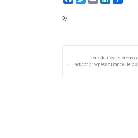
By
Leuckle Casino promo c
Jackpot progressif France : le g