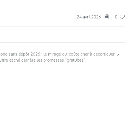
24 avril 2026
0
ode sans dépôt 2026 : le mirage qui coûte cher à décortiquer
ouffre caché derrière les promesses “gratuites”