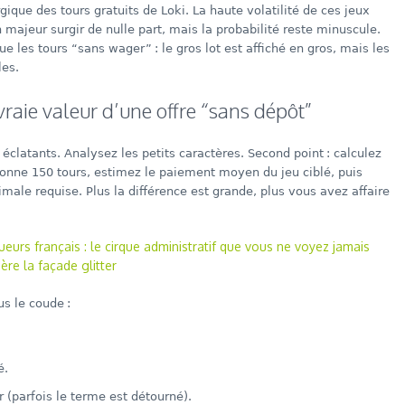
gique des tours gratuits de Loki. La haute volatilité de ces jeux
n majeur surgir de nulle part, mais la probabilité reste minuscule.
 les tours “sans wager” : le gros lot est affiché en gros, mais les
les.
raie valeur d’une offre “sans dépôt”
s éclatants. Analysez les petits caractères. Second point : calculez
donne 150 tours, estimez le paiement moyen du jeu ciblé, puis
male requise. Plus la différence est grande, plus vous avez affaire
ueurs français : le cirque administratif que vous ne voyez jamais
ière la façade glitter
us le coude :
é.
 (parfois le terme est détourné).