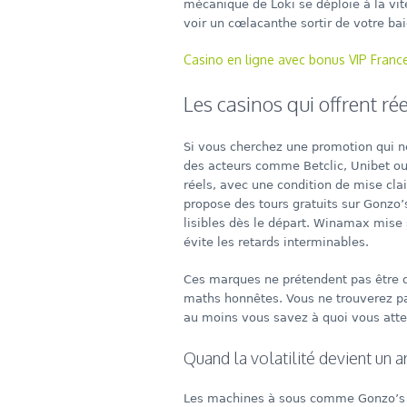
mécanique de Loki se déploie à la vi
voir un cœlacanthe sortir de votre bai
Casino en ligne avec bonus VIP France :
Les casinos qui offrent r
Si vous cherchez une promotion qui ne
des acteurs comme Betclic, Unibet ou
réels, avec une condition de mise clai
propose des tours gratuits sur Gonzo’
lisibles dès le départ. Winamax mise 
évite les retards interminables.
Ces marques ne prétendent pas être d
maths honnêtes. Vous ne trouverez pas
au moins vous savez à quoi vous atte
Quand la volatilité devient un 
Les machines à sous comme Gonzo’s Qu