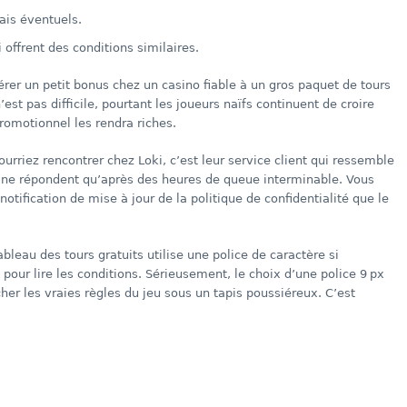
rais éventuels.
offrent des conditions similaires.
rer un petit bonus chez un casino fiable à un gros paquet de tours
est pas difficile, pourtant les joueurs naïfs continuent de croire
promotionnel les rendra riches.
pourriez rencontrer chez Loki, c’est leur service client qui ressemble
ils ne répondent qu’après des heures de queue interminable. Vous
otification de mise à jour de la politique de confidentialité que le
ableau des tours gratuits utilise une police de caractère si
pour lire les conditions. Sérieusement, le choix d’une police 9 px
cher les vraies règles du jeu sous un tapis poussiéreux. C’est
dIn
re