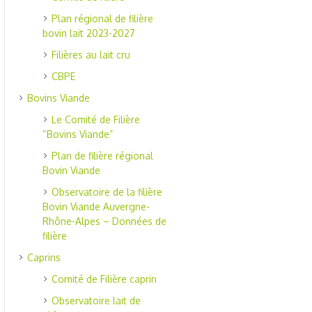
Plan régional de filière
bovin lait 2023-2027
Filières au lait cru
CBPE
Bovins Viande
Le Comité de Filière
“Bovins Viande”
Plan de filière régional
Bovin Viande
Observatoire de la filière
Bovin Viande Auvergne-
Rhône-Alpes – Données de
filière
Caprins
Comité de Filière caprin
Observatoire lait de