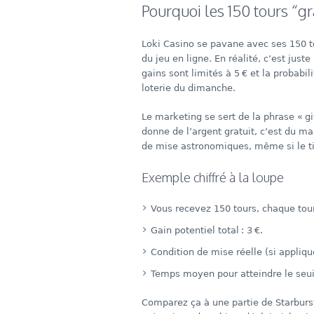
Pourquoi les 150 tours “gr
Loki Casino se pavane avec ses 150 to
du jeu en ligne. En réalité, c’est jus
gains sont limités à 5 € et la probabi
loterie du dimanche.
Le marketing se sert de la phrase « gi
donne de l’argent gratuit, c’est du m
de mise astronomiques, même si le ti
Exemple chiffré à la loupe
Vous recevez 150 tours, chaque tou
Gain potentiel total : 3 €.
Condition de mise réelle (si appliqué
Temps moyen pour atteindre le seuil 
Comparez ça à une partie de Starburst 