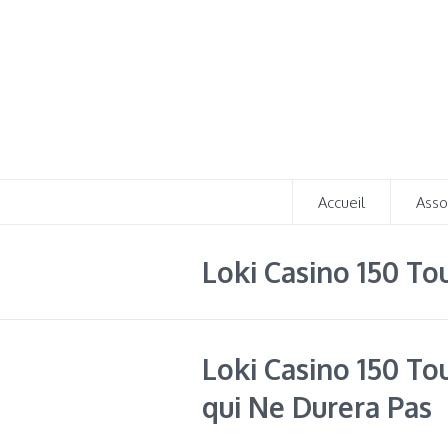
Accueil
Asso
Loki Casino 150 To
Loki Casino 150 To
qui Ne Durera Pas