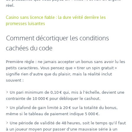
réel.
Casino sans licence fiable : la dure vérité derrière les
promesses luisantes
Comment décortiquer les conditions
cachées du code
Première règle : ne jamais accepter un bonus sans avoir lu les
petits caractères. Vous pensez que « tirer un spin gratuit »
signifie rien d’autre que du plaisir, mais la réalité inclut
souvent :
Un pari minimum de 0,10 € qui, mis à l’échelle, devient une
contrainte de 10 000 € pour débloquer le cashout.
Un plafond de gain limité à 20 € sur la totalité du bonus,
même si le tableau de paiement indique 5 000 €.
Une période de validité de 48 heures, soit le temps qu’il faut
à un joueur moyen pour passer d’une mauvaise série à un