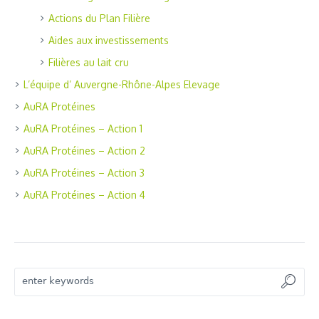
Actions du Plan Filière
Aides aux investissements
Filières au lait cru
L’équipe d’ Auvergne-Rhône-Alpes Elevage
AuRA Protéines
AuRA Protéines – Action 1
AuRA Protéines – Action 2
AuRA Protéines – Action 3
AuRA Protéines – Action 4