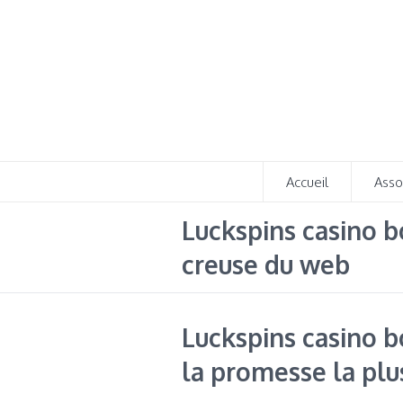
Accueil
Asso
Luckspins casino b
creuse du web
Luckspins casino b
la promesse la plu