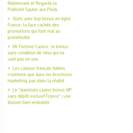
Maintenant et Regarde la
Publicité Sauter aux Pieds
Slots avec buy bonus en ligne
France : la face cachée des
promotions qui font mal au
portefeuille
Mr Fortune Casino : le bonus
sans condition de mise qui ne
vaut pas un sou
Les casinos français fiables
n’existent que dans les brochures
marketing, pas dans la réalité
Le “damslots casino bonus VIP
sans dépôt exclusif France” : une
illusion bien emballée