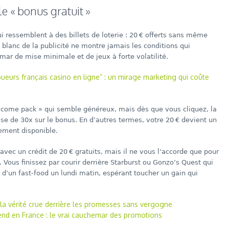
e « bonus gratuit »
i ressemblent à des billets de loterie : 20 € offerts sans même
 blanc de la publicité ne montre jamais les conditions qui
ar de mise minimale et de jeux à forte volatilité.
ueurs français casino en ligne” : un mirage marketing qui coûte
lcome pack » qui semble généreux, mais dès que vous cliquez, la
se de 30x sur le bonus. En d’autres termes, votre 20 € devient un
lement disponible.
 avec un crédit de 20 € gratuits, mais il ne vous l’accorde que pour
 Vous finissez par courir derrière Starburst ou Gonzo’s Quest qui
te d’un fast‑food un lundi matin, espérant toucher un gain qui
 : la vérité crue derrière les promesses sans vergogne
nd en France : le vrai cauchemar des promotions