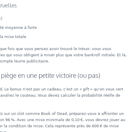
cruelles
x)
ité moyenne à forte
la mise totale
aque fois que vous pensez avoir trouvé le trésor, vous vous
s qui vous obligent à miser plus que votre bankroll initiale. Et là,
simple leurre publicitaire.
ège en une petite victoire (ou pas)
. Le bonus n’est pas un cadeau, c’est un « gift » qu’on vous sert
avaliez le couteau. Vous devez calculer la probabilité réelle de
erts sur un slot comme Book of Dead, préparez‑vous à affronter un
ron 96 %. Avec une mise minimale de 0,10 €, vous devrez jouer au
r la condition de mise. Cela représente près de 600 € de mise