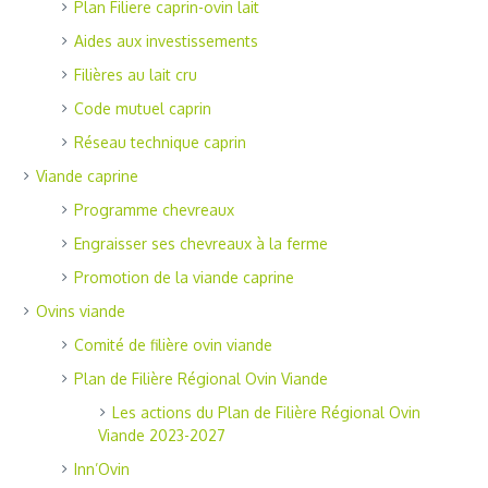
Plan Filiere caprin-ovin lait
Aides aux investissements
Filières au lait cru
Code mutuel caprin
Réseau technique caprin
Viande caprine
Programme chevreaux
Engraisser ses chevreaux à la ferme
Promotion de la viande caprine
Ovins viande
Comité de filière ovin viande
Plan de Filière Régional Ovin Viande
Les actions du Plan de Filière Régional Ovin
Viande 2023-2027
Inn’Ovin