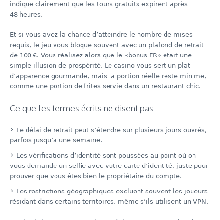
indique clairement que les tours gratuits expirent après
48 heures.
Et si vous avez la chance d’atteindre le nombre de mises
requis, le jeu vous bloque souvent avec un plafond de retrait
de 100 €. Vous réalisez alors que le «bonus FR» était une
simple illusion de prospérité. Le casino vous sert un plat
d’apparence gourmande, mais la portion réelle reste minime,
comme une portion de frites servie dans un restaurant chic.
Ce que les termes écrits ne disent pas
Le délai de retrait peut s’étendre sur plusieurs jours ouvrés,
parfois jusqu’à une semaine.
Les vérifications d’identité sont poussées au point où on
vous demande un selfie avec votre carte d’identité, juste pour
prouver que vous êtes bien le propriétaire du compte.
Les restrictions géographiques excluent souvent les joueurs
résidant dans certains territoires, même s’ils utilisent un VPN.