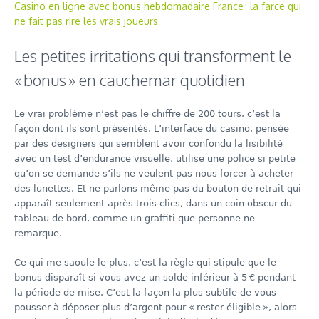
Casino en ligne avec bonus hebdomadaire France : la farce qui
ne fait pas rire les vrais joueurs
Les petites irritations qui transforment le
« bonus » en cauchemar quotidien
Le vrai problème n’est pas le chiffre de 200 tours, c’est la
façon dont ils sont présentés. L’interface du casino, pensée
par des designers qui semblent avoir confondu la lisibilité
avec un test d’endurance visuelle, utilise une police si petite
qu’on se demande s’ils ne veulent pas nous forcer à acheter
des lunettes. Et ne parlons même pas du bouton de retrait qui
apparaît seulement après trois clics, dans un coin obscur du
tableau de bord, comme un graffiti que personne ne
remarque.
Ce qui me saoule le plus, c’est la règle qui stipule que le
bonus disparaît si vous avez un solde inférieur à 5 € pendant
la période de mise. C’est la façon la plus subtile de vous
pousser à déposer plus d’argent pour « rester éligible », alors