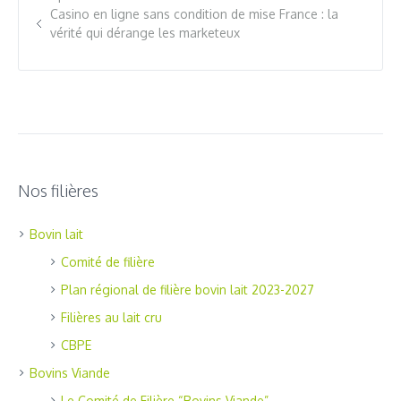
Casino en ligne sans condition de mise France : la
vérité qui dérange les marketeux
Nos filières
Bovin lait
Comité de filière
Plan régional de filière bovin lait 2023-2027
Filières au lait cru
CBPE
Bovins Viande
Le Comité de Filière “Bovins Viande”