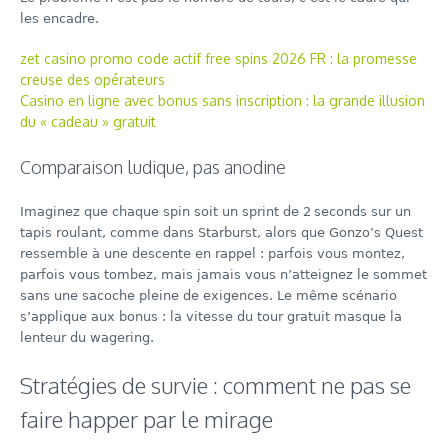
les encadre.
zet casino promo code actif free spins 2026 FR : la promesse
creuse des opérateurs
Casino en ligne avec bonus sans inscription : la grande illusion
du « cadeau » gratuit
Comparaison ludique, pas anodine
Imaginez que chaque spin soit un sprint de 2 seconds sur un
tapis roulant, comme dans Starburst, alors que Gonzo’s Quest
ressemble à une descente en rappel : parfois vous montez,
parfois vous tombez, mais jamais vous n’atteignez le sommet
sans une sacoche pleine de exigences. Le même scénario
s’applique aux bonus : la vitesse du tour gratuit masque la
lenteur du wagering.
Stratégies de survie : comment ne pas se
faire happer par le mirage