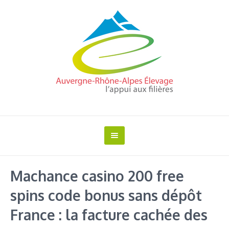
Machance casino 200 free
spins code bonus sans dépôt
France : la facture cachée des