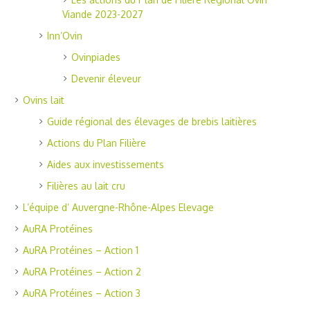
Viande 2023-2027
Inn’Ovin
Ovinpiades
Devenir éleveur
Ovins lait
Guide régional des élevages de brebis laitières
Actions du Plan Filière
Aides aux investissements
Filières au lait cru
L’équipe d’ Auvergne-Rhône-Alpes Elevage
AuRA Protéines
AuRA Protéines – Action 1
AuRA Protéines – Action 2
AuRA Protéines – Action 3