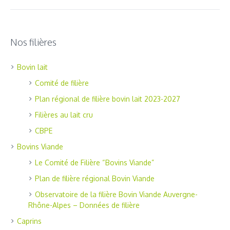
Nos filières
Bovin lait
Comité de filière
Plan régional de filière bovin lait 2023-2027
Filières au lait cru
CBPE
Bovins Viande
Le Comité de Filière “Bovins Viande”
Plan de filière régional Bovin Viande
Observatoire de la filière Bovin Viande Auvergne-
Rhône-Alpes – Données de filière
Caprins