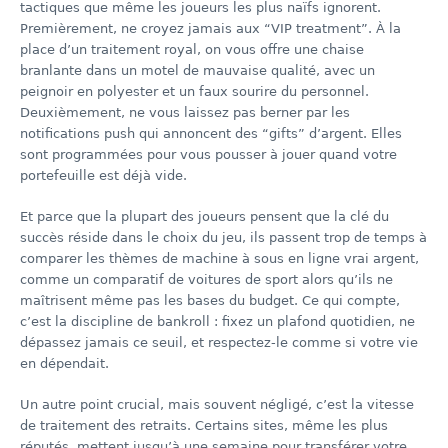
tactiques que même les joueurs les plus naïfs ignorent.
Premièrement, ne croyez jamais aux “VIP treatment”. À la
place d’un traitement royal, on vous offre une chaise
branlante dans un motel de mauvaise qualité, avec un
peignoir en polyester et un faux sourire du personnel.
Deuxièmement, ne vous laissez pas berner par les
notifications push qui annoncent des “gifts” d’argent. Elles
sont programmées pour vous pousser à jouer quand votre
portefeuille est déjà vide.
Et parce que la plupart des joueurs pensent que la clé du
succès réside dans le choix du jeu, ils passent trop de temps à
comparer les thèmes de machine à sous en ligne vrai argent,
comme un comparatif de voitures de sport alors qu’ils ne
maîtrisent même pas les bases du budget. Ce qui compte,
c’est la discipline de bankroll : fixez un plafond quotidien, ne
dépassez jamais ce seuil, et respectez-le comme si votre vie
en dépendait.
Un autre point crucial, mais souvent négligé, c’est la vitesse
de traitement des retraits. Certains sites, même les plus
réputés, mettent jusqu’à une semaine pour transférer votre