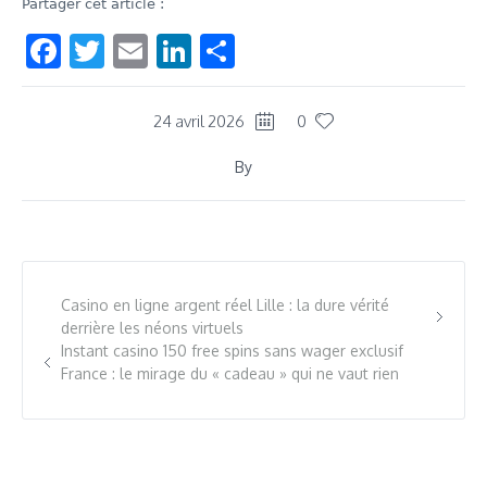
Partager cet article :
Facebook
Twitter
Email
LinkedIn
Share
24 avril 2026
0
By
Casino en ligne argent réel Lille : la dure vérité
derrière les néons virtuels
Instant casino 150 free spins sans wager exclusif
France : le mirage du « cadeau » qui ne vaut rien