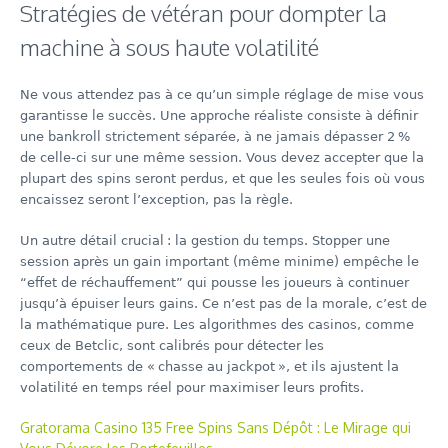
Stratégies de vétéran pour dompter la
machine à sous haute volatilité
Ne vous attendez pas à ce qu’un simple réglage de mise vous
garantisse le succès. Une approche réaliste consiste à définir
une bankroll strictement séparée, à ne jamais dépasser 2 %
de celle‑ci sur une même session. Vous devez accepter que la
plupart des spins seront perdus, et que les seules fois où vous
encaissez seront l’exception, pas la règle.
Un autre détail crucial : la gestion du temps. Stopper une
session après un gain important (même minime) empêche le
“effet de réchauffement” qui pousse les joueurs à continuer
jusqu’à épuiser leurs gains. Ce n’est pas de la morale, c’est de
la mathématique pure. Les algorithmes des casinos, comme
ceux de Betclic, sont calibrés pour détecter les
comportements de « chasse au jackpot », et ils ajustent la
volatilité en temps réel pour maximiser leurs profits.
Gratorama Casino 135 Free Spins Sans Dépôt : Le Mirage qui