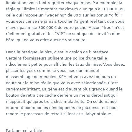
liquidation, vous font regretter chaque mise. Par exemple, la
règle qui limite le montant maximum d’un gain à 10 000 €, ou
celle qui impose un “wagering” de 30 x sur les bonus “gift” :
vous êtes censé ne jamais toucher l’argent réel tant que vous
n’avez pas misé 300 000 € de votre poche. Aucun “free” n’est
réellement gratuit, et les “VIP” ne sont que des invités d’un
hôtel qui ne vous offre aucune vraie suite.
Dans la pratique, le pire, c’est le design de l’interface.
Certains fournisseurs utilisent une police d’une taille
ridiculement petite pour afficher les taux de mise. Vous devez
plisser les yeux comme si vous lisiez un manuel
d’assemblage de meubles IKEA, et vous avez toujours un
doute sur la mise réelle que vous avez sélectionnée. C’est
carrément irritant. La gêne est d’autant plus grande quand le
bouton de retrait se cache derrière un menu déroulant qui
n’apparaît qu’après trois clics maladroits. On se demande
vraiment pourquoi les développeurs de jeux insistent pour
rendre le processus de retrait si lent et si labyrinthique.
Partager cet article :