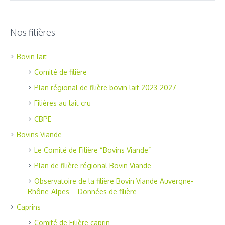
Nos filières
Bovin lait
Comité de filière
Plan régional de filière bovin lait 2023-2027
Filières au lait cru
CBPE
Bovins Viande
Le Comité de Filière “Bovins Viande”
Plan de filière régional Bovin Viande
Observatoire de la filière Bovin Viande Auvergne-
Rhône-Alpes – Données de filière
Caprins
Comité de Filière caprin