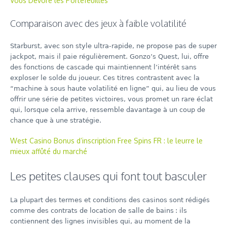
Vous Dévore les Portefeuilles
Comparaison avec des jeux à faible volatilité
Starburst, avec son style ultra‑rapide, ne propose pas de super
jackpot, mais il paie régulièrement. Gonzo’s Quest, lui, offre
des fonctions de cascade qui maintiennent l’intérêt sans
exploser le solde du joueur. Ces titres contrastent avec la
“machine à sous haute volatilité en ligne” qui, au lieu de vous
offrir une série de petites victoires, vous promet un rare éclat
qui, lorsque cela arrive, ressemble davantage à un coup de
chance que à une stratégie.
West Casino Bonus d’inscription Free Spins FR : le leurre le
mieux affûté du marché
Les petites clauses qui font tout basculer
La plupart des termes et conditions des casinos sont rédigés
comme des contrats de location de salle de bains : ils
contiennent des lignes invisibles qui, au moment de la