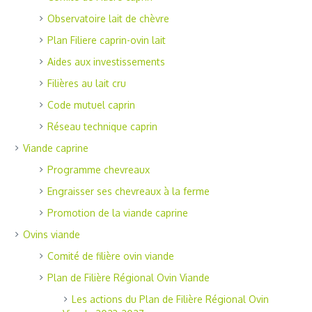
Observatoire lait de chèvre
Plan Filiere caprin-ovin lait
Aides aux investissements
Filières au lait cru
Code mutuel caprin
Réseau technique caprin
Viande caprine
Programme chevreaux
Engraisser ses chevreaux à la ferme
Promotion de la viande caprine
Ovins viande
Comité de filière ovin viande
Plan de Filière Régional Ovin Viande
Les actions du Plan de Filière Régional Ovin