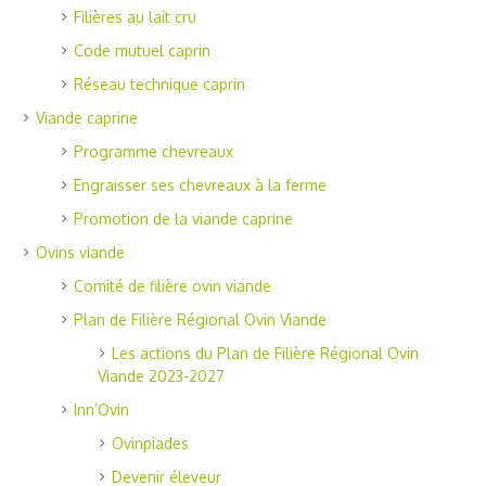
Filières au lait cru
Code mutuel caprin
Réseau technique caprin
Viande caprine
Programme chevreaux
Engraisser ses chevreaux à la ferme
Promotion de la viande caprine
Ovins viande
Comité de filière ovin viande
Plan de Filière Régional Ovin Viande
Les actions du Plan de Filière Régional Ovin
Viande 2023-2027
Inn’Ovin
Ovinpiades
Devenir éleveur