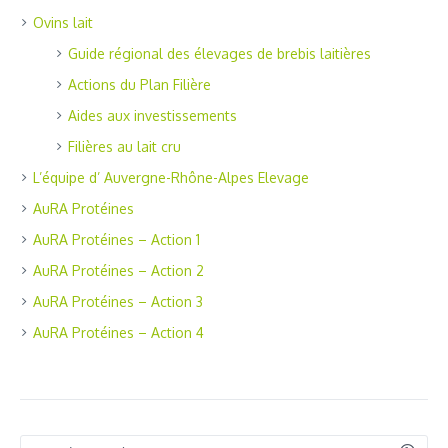
Ovins lait
Guide régional des élevages de brebis laitières
Actions du Plan Filière
Aides aux investissements
Filières au lait cru
L’équipe d’ Auvergne-Rhône-Alpes Elevage
AuRA Protéines
AuRA Protéines – Action 1
AuRA Protéines – Action 2
AuRA Protéines – Action 3
AuRA Protéines – Action 4