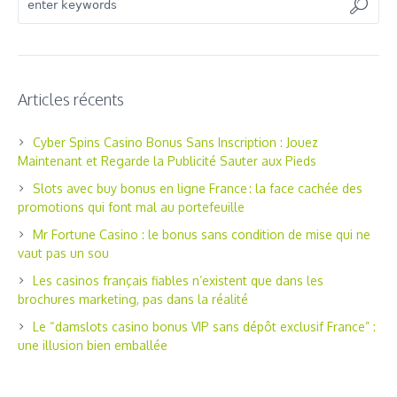
Articles récents
Cyber Spins Casino Bonus Sans Inscription : Jouez
Maintenant et Regarde la Publicité Sauter aux Pieds
Slots avec buy bonus en ligne France : la face cachée des
promotions qui font mal au portefeuille
Mr Fortune Casino : le bonus sans condition de mise qui ne
vaut pas un sou
Les casinos français fiables n’existent que dans les
brochures marketing, pas dans la réalité
Le “damslots casino bonus VIP sans dépôt exclusif France” :
une illusion bien emballée