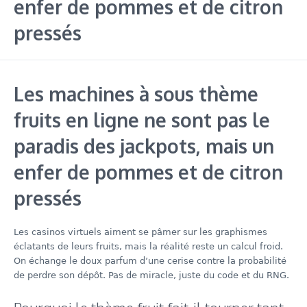
enfer de pommes et de citron
pressés
Les machines à sous thème
fruits en ligne ne sont pas le
paradis des jackpots, mais un
enfer de pommes et de citron
pressés
Les casinos virtuels aiment se pâmer sur les graphismes
éclatants de leurs fruits, mais la réalité reste un calcul froid.
On échange le doux parfum d’une cerise contre la probabilité
de perdre son dépôt. Pas de miracle, juste du code et du RNG.