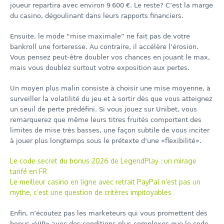
joueur repartira avec environ 9 600 €. Le reste? C’est la marge
du casino, dégoulinant dans leurs rapports financiers.
Ensuite, le mode “mise maximale” ne fait pas de votre
bankroll une forteresse. Au contraire, il accélère l’érosion.
Vous pensez peut‑être doubler vos chances en jouant le max,
mais vous doublez surtout votre exposition aux pertes.
Un moyen plus malin consiste à choisir une mise moyenne, à
surveiller la volatilité du jeu et à sortir dès que vous atteignez
un seuil de perte prédéfini. Si vous jouez sur Unibet, vous
remarquerez que même leurs titres fruités comportent des
limites de mise très basses, une façon subtile de vous inciter
à jouer plus longtemps sous le prétexte d’une «flexibilité».
Le code secret du bonus 2026 de LegendPlay : un mirage
tarifé en FR
Le meilleur casino en ligne avec retrait PayPal n’est pas un
mythe, c’est une question de critères impitoyables
Enfin, n’écoutez pas les marketeurs qui vous promettent des
bonus «VIP» avec des conditions plus complexes que le code