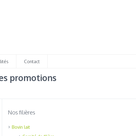
lités
Contact
 les promotions
Nos filières
Bovin lait