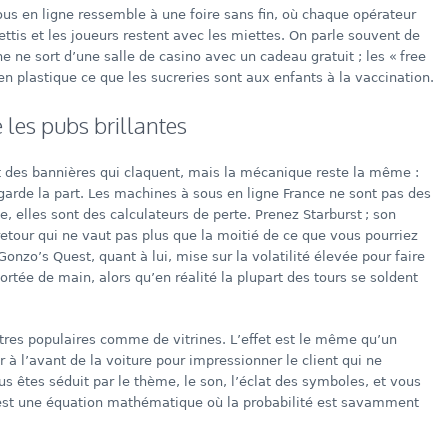
us en ligne ressemble à une foire sans fin, où chaque opérateur
tis et les joueurs restent avec les miettes. On parle souvent de
 ne sort d’une salle de casino avec un cadeau gratuit ; les « free
en plastique ce que les sucreries sont aux enfants à la vaccination.
e les pubs brillantes
nt des bannières qui claquent, mais la mécanique reste la même :
arde la part. Les machines à sous en ligne France ne sont pas des
, elles sont des calculateurs de perte. Prenez Starburst ; son
etour qui ne vaut pas plus que la moitié de ce que vous pourriez
Gonzo’s Quest, quant à lui, mise sur la volatilité élevée pour faire
portée de main, alors qu’en réalité la plupart des tours se soldent
tres populaires comme de vitrines. L’effet est le même qu’un
 à l’avant de la voiture pour impressionner le client qui ne
us êtes séduit par le thème, le son, l’éclat des symboles, et vous
est une équation mathématique où la probabilité est savamment