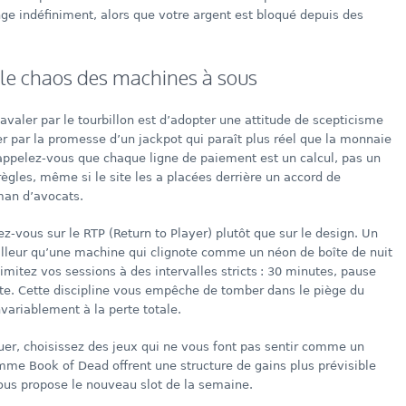
nge indéfiniment, alors que votre argent est bloqué depuis des
 le chaos des machines à sous
avaler par le tourbillon est d’adopter une attitude de scepticisme
 par la promesse d’un jackpot qui paraît plus réel que la monnaie
Rappelez-vous que chaque ligne de paiement est un calcul, pas un
 règles, même si le site les a placées derrière un accord de
man d’avocats.
z-vous sur le RTP (Return to Player) plutôt que sur le design. Un
illeur qu’une machine qui clignote comme un néon de boîte de nuit
imitez vos sessions à des intervalles stricts : 30 minutes, pause
uite. Cette discipline vous empêche de tomber dans le piège du
nvariablement à la perte totale.
er, choisissez des jeux qui ne vous font pas sentir comme un
mme Book of Dead offrent une structure de gains plus prévisible
vous propose le nouveau slot de la semaine.