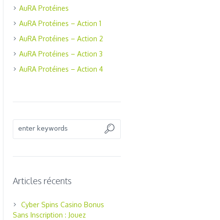
AuRA Protéines
AuRA Protéines – Action 1
AuRA Protéines – Action 2
AuRA Protéines – Action 3
AuRA Protéines – Action 4
Articles récents
Cyber Spins Casino Bonus
Sans Inscription : Jouez