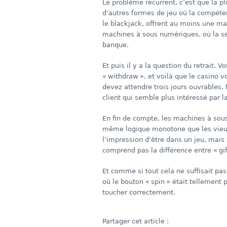
Le problème récurrent, c’est que la 
d’autres formes de jeu où la compétenc
le blackjack, offrent au moins une mar
machines à sous numériques, où la se
banque.
Et puis il y a la question du retrait. 
« withdraw », et voilà que le casino
devez attendre trois jours ouvrables,
client qui semble plus intéressé par l
En fin de compte, les machines à sous
même logique monotone que les vieux f
l’impression d’être dans un jeu, mais
comprend pas la différence entre « gift 
Et comme si tout cela ne suffisait pas,
où le bouton « spin » était tellement
toucher correctement.
Partager cet article :