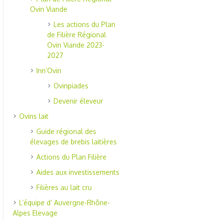
Ovin Viande
Les actions du Plan
de Filière Régional
Ovin Viande 2023-
2027
Inn’Ovin
Ovinpiades
Devenir éleveur
Ovins lait
Guide régional des
élevages de brebis laitières
Actions du Plan Filière
Aides aux investissements
Filières au lait cru
L’équipe d’ Auvergne-Rhône-
Alpes Elevage