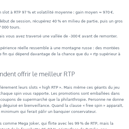
n slot à RTP 97 % et volatilité moyenne : gain moyen ≈ 970 €.
but de session, récupérez 40 % en milieu de partie, puis un gros
 000 tours.
mais vous avez traversé une vallée de -300 € avant de remonter.
expérience réelle ressemble à une montagne russe : des montées
e fin qui dépend davantage de la chance que du « rtp supérieur à
ndent offrir le meilleur RTP
fièrement leurs slots « high RTP ». Mais même ces géants du jeu
 chaque spin vous rapporte. Les promotions sont emballées dans
les coupons de supermarché que la philanthropie. Personne ne donne
ng déguisé en bienveillance. Quand la clause « free spin » apparaît,
i minimum qui ferait pâlir un banquier conservateur.
es comme Mega Joker, qui flirte avec les 99 % de RTP, mais la