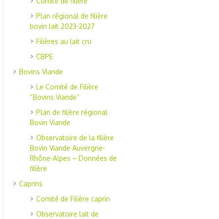
Comité de filière
Plan régional de filière
bovin lait 2023-2027
Filières au lait cru
CBPE
Bovins Viande
Le Comité de Filière
“Bovins Viande”
Plan de filière régional
Bovin Viande
Observatoire de la filière
Bovin Viande Auvergne-
Rhône-Alpes – Données de
filière
Caprins
Comité de Filière caprin
Observatoire lait de