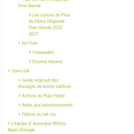
Ovin Viande
Les actions du Plan
de Filière Régional
Ovin Viande 2023-
2027
Inn’Ovin
Ovinpiades
Devenir éleveur
Ovins lait
Guide régional des
élevages de brebis laitières
Actions du Plan Filière
Aides aux investissements
Filières au lait cru
L’équipe d’ Auvergne-Rhône-
Alpes Elevage