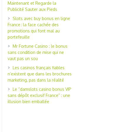
Maintenant et Regarde la
Publicité Sauter aux Pieds
Slots avec buy bonus en ligne
France : la face cachée des
promotions qui font mal au
portefeuille
Mr Fortune Casino : le bonus
sans condition de mise qui ne
vaut pas un sou
Les casinos français fiables
n’existent que dans les brochures
marketing, pas dans la réalité
Le “damslots casino bonus VIP
sans dépôt exclusif France” : une
illusion bien emballée