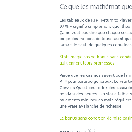
Ce que les mathématique
Les tableaux de RTP (Return to Player)
97 % » signifie simplement que, théo
Ça ne veut pas dire que chaque sessi
exige des millions de tours avant que
jamais le seuil de quelques centaines
Slots magic casino bonus sans conditi
qui tiennent leurs promesses
Parce que les casinos savent que la ma
RTP pour paraître généreux. Le vrai tr
Gonzo’s Quest peut offrir des cascades
pendant des heures. Un slot à faible 
paiements minuscules mais réguliers,
une vraie avalanche de richesse.
Le bonus sans condition de mise casin
Exemple chiffré