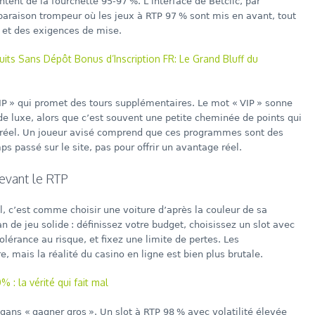
tent de la fourchette 95‑97 %. L’interface de Betclic, par
raison trompeur où les jeux à RTP 97 % sont mis en avant, tout
é et des exigences de mise.
its Sans Dépôt Bonus d’Inscription FR: Le Grand Bluff du
VIP » qui promet des tours supplémentaires. Le mot « VIP » sonne
luxe, alors que c’est souvent une petite cheminée de points qui
 réel. Un joueur avisé comprend que ces programmes sont des
s passé sur le site, pas pour offrir un avantage réel.
devant le RTP
l, c’est comme choisir une voiture d’après la couleur de sa
n de jeu solide : définissez votre budget, choisissez un slot avec
olérance au risque, et fixez une limite de pertes. Les
mais la réalité du casino en ligne est bien plus brutale.
 : la vérité qui fait mal
ogans « gagner gros ». Un slot à RTP 98 % avec volatilité élevée