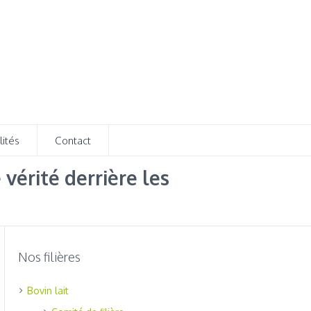
lités
Contact
 vérité derrière les
Nos filières
Bovin lait