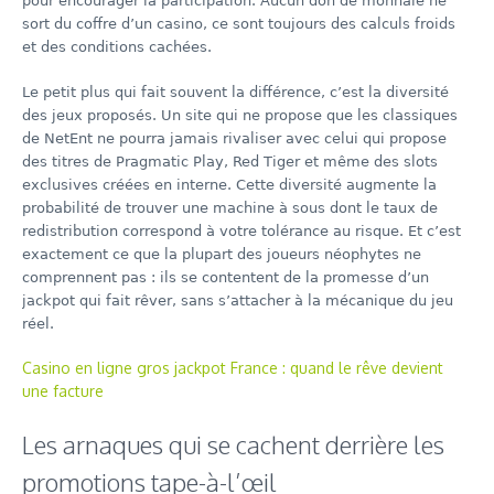
pour encourager la participation. Aucun don de monnaie ne
sort du coffre d’un casino, ce sont toujours des calculs froids
et des conditions cachées.
Le petit plus qui fait souvent la différence, c’est la diversité
des jeux proposés. Un site qui ne propose que les classiques
de NetEnt ne pourra jamais rivaliser avec celui qui propose
des titres de Pragmatic Play, Red Tiger et même des slots
exclusives créées en interne. Cette diversité augmente la
probabilité de trouver une machine à sous dont le taux de
redistribution correspond à votre tolérance au risque. Et c’est
exactement ce que la plupart des joueurs néophytes ne
comprennent pas : ils se contentent de la promesse d’un
jackpot qui fait rêver, sans s’attacher à la mécanique du jeu
réel.
Casino en ligne gros jackpot France : quand le rêve devient
une facture
Les arnaques qui se cachent derrière les
promotions tape-à-l’œil