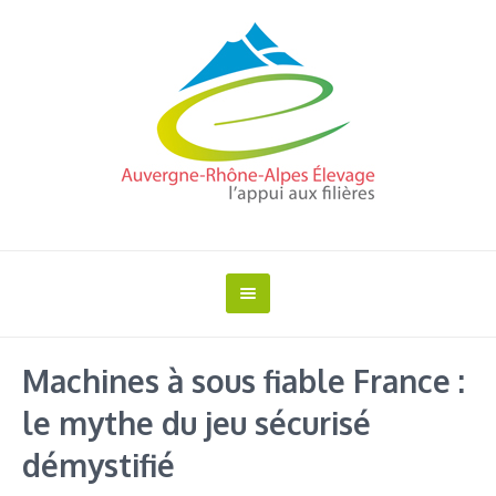
Machines à sous fiable France :
le mythe du jeu sécurisé
démystifié