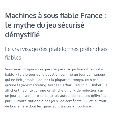
Machines à sous fiable France :
le mythe du jeu sécurisé
démystifié
Le vrai visage des plateformes prétendues
fiables
Vous avez l’impression que chaque site qui brandit le mot «
fiable » fait le tour de la question comme un tour de manège
qui ne finit jamais. Spoiler : la plupart du temps, ce n’est
qu’une façade marketing. Prenez Betfair, Betclic ou Unibet, ils
affichent fiabilité comme on affiche un prix de réduction sur
un journal. La réalité se construit autour de licences délivrées
par l’Autorité Nationale des Jeux, de certificats SSL et, surtout,
de la manière dont les gains sont traités en coulisse.