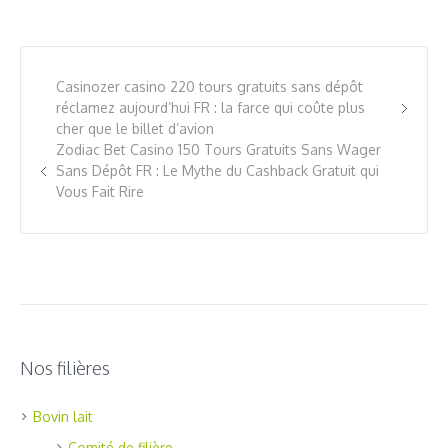
Casinozer casino 220 tours gratuits sans dépôt
réclamez aujourd’hui FR : la farce qui coûte plus
cher que le billet d’avion
Zodiac Bet Casino 150 Tours Gratuits Sans Wager
Sans Dépôt FR : Le Mythe du Cashback Gratuit qui
Vous Fait Rire
Nos filières
Bovin lait
Comité de filière