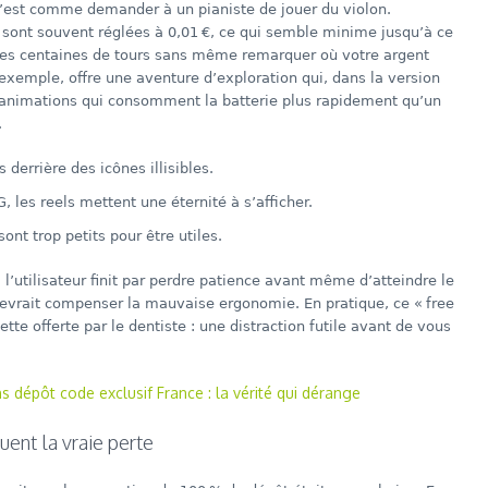
c’est comme demander à un pianiste de jouer du violon.
ont souvent réglées à 0,01 €, ce qui semble minime jusqu’à ce
des centaines de tours sans même remarquer où votre argent
exemple, offre une aventure d’exploration qui, dans la version
’animations qui consomment la batterie plus rapidement qu’un
.
derrière des icônes illisibles.
les reels mettent une éternité à s’afficher.
ont trop petits pour être utiles.
utilisateur finit par perdre patience avant même d’atteindre le
devrait compenser la mauvaise ergonomie. En pratique, ce « free
tte offerte par le dentiste : une distraction futile avant de vous
ns dépôt code exclusif France : la vérité qui dérange
nt la vraie perte