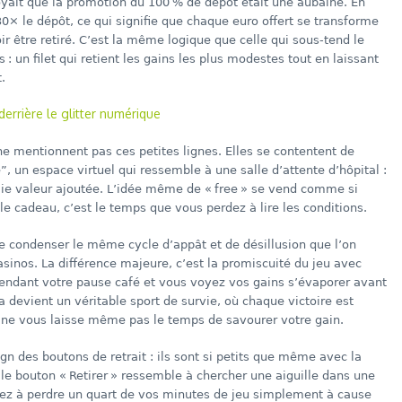
yait que la promotion du 100 % de dépôt était une aubaine. En
 30× le dépôt, ce qui signifie que chaque euro offert se transforme
r être retiré. C’est la même logique que celle qui sous-tend le
 : un filet qui retient les gains les plus modestes tout en laissant
.
derrière le glitter numérique
 ne mentionnent pas ces petites lignes. Elles se contentent de
”, un espace virtuel qui ressemble à une salle d’attente d’hôpital :
aie valeur ajoutée. L’idée même de « free » se vend comme si
ble cadeau, c’est le temps que vous perdez à lire les conditions.
ue condenser le même cycle d’appât et de désillusion que l’on
asinos. La différence majeure, c’est la promiscuité du jeu avec
 pendant votre pause café et vous voyez vos gains s’évaporer avant
 devient un véritable sport de survie, où chaque victoire est
qui ne vous laisse même pas le temps de savourer votre gain.
esign des boutons de retrait : ils sont si petits que même avec la
er le bouton « Retirer » ressemble à chercher une aiguille dans une
uvez à perdre un quart de vos minutes de jeu simplement à cause