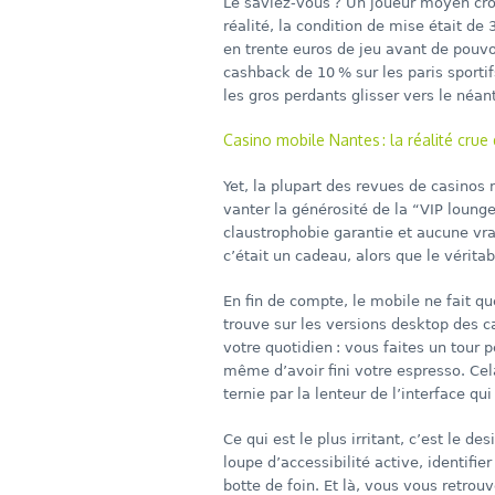
Le saviez‑vous ? Un joueur moyen cro
réalité, la condition de mise était de
en trente euros de jeu avant de pouvoi
cashback de 10 % sur les paris sportifs
les gros perdants glisser vers le néant
Casino mobile Nantes : la réalité crue 
Yet, la plupart des revues de casinos
vanter la générosité de la “VIP lounge
claustrophobie garantie et aucune vr
c’était un cadeau, alors que le vérita
En fin de compte, le mobile ne fait q
trouve sur les versions desktop des c
votre quotidien : vous faites un tour
même d’avoir fini votre espresso. Cela
ternie par la lenteur de l’interface 
Ce qui est le plus irritant, c’est le d
loupe d’accessibilité active, identifi
botte de foin. Et là, vous vous retro