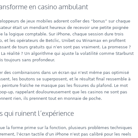
transforme en casino ambulant
loppeurs de jeux mobiles adorent coller des “bonus” sur chaque
sateur était un mendiant heureux de recevoir une petite poignée
de la logique comptable. Sur iPhone, chaque session dure trois
o, et les opérateurs de Betclic, Unibet ou Winamax en profitent
cessant de tours gratuits qui n’en sont pas vraiment. La promesse ?
La réalité ? Un algorithme qui ajuste la volatilité comme Starburst
ais toujours sans profondeur.
tter des combinaisons dans un écran qui n’est même pas optimisé
issent, les boutons se superposent, et le résultat final ressemble à
a peinture fraîche ne masque pas les fissures du plafond. Le mot
e pop‑up, rappelant douloureusement que les casinos ne sont pas
donnent rien, ils prennent tout en monnaie de poche.
s qui ruinent l’expérience
ue la forme prime sur la fonction, plusieurs problèmes techniques
rement, l’écran tactile d’un iPhone n’est pas calibré pour les reels