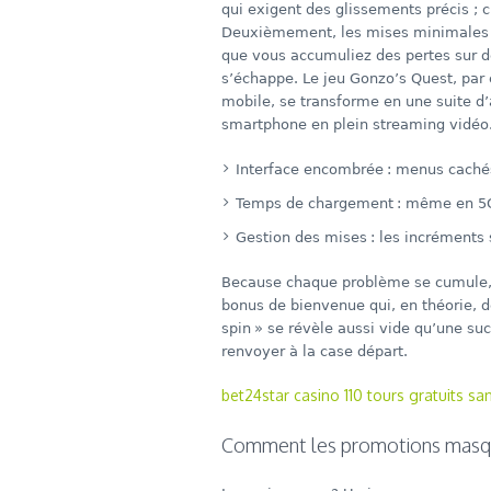
qui exigent des glissements précis ; 
Deuxièmement, les mises minimales s
que vous accumuliez des pertes sur 
s’échappe. Le jeu Gonzo’s Quest, par 
mobile, se transforme en une suite d
smartphone en plein streaming vidéo
Interface encombrée : menus cachés 
Temps de chargement : même en 5G, 
Gestion des mises : les incréments s
Because chaque problème se cumule, l’
bonus de bienvenue qui, en théorie, 
spin » se révèle aussi vide qu’une suce
renvoyer à la case départ.
bet24star casino 110 tours gratuits sa
Comment les promotions masque