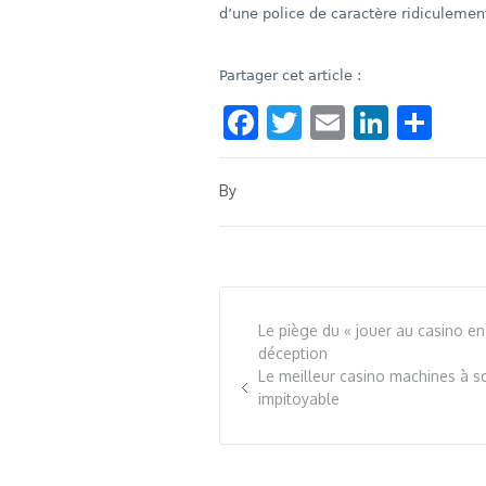
d’une police de caractère ridiculement
Partager cet article :
Facebook
Twitter
Email
Linke
Sha
By
Le piège du « jouer au casino en 
déception
Le meilleur casino machines à so
impitoyable