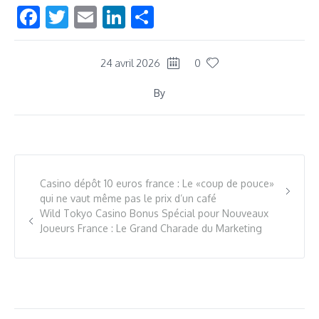
Facebook
Twitter
Email
LinkedIn
Share
24 avril 2026
0
By
Casino dépôt 10 euros france : Le «coup de pouce»
qui ne vaut même pas le prix d’un café
Wild Tokyo Casino Bonus Spécial pour Nouveaux
Joueurs France : Le Grand Charade du Marketing