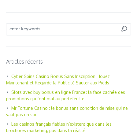
Articles récents
Cyber Spins Casino Bonus Sans Inscription : Jouez
Maintenant et Regarde la Publicité Sauter aux Pieds
Slots avec buy bonus en ligne France : la face cachée des
promotions qui font mal au portefeuille
Mr Fortune Casino : le bonus sans condition de mise qui ne
vaut pas un sou
Les casinos français fiables n’existent que dans les
brochures marketing, pas dans la réalité