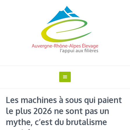
Les machines à sous qui paient
le plus 2026 ne sont pas un
mythe, c’est du brutalisme