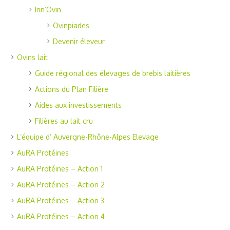
Inn’Ovin
Ovinpiades
Devenir éleveur
Ovins lait
Guide régional des élevages de brebis laitières
Actions du Plan Filière
Aides aux investissements
Filières au lait cru
L’équipe d’ Auvergne-Rhône-Alpes Elevage
AuRA Protéines
AuRA Protéines – Action 1
AuRA Protéines – Action 2
AuRA Protéines – Action 3
AuRA Protéines – Action 4