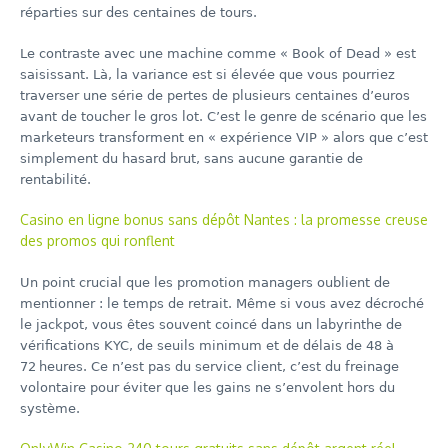
réparties sur des centaines de tours.
Le contraste avec une machine comme « Book of Dead » est
saisissant. Là, la variance est si élevée que vous pourriez
traverser une série de pertes de plusieurs centaines d’euros
avant de toucher le gros lot. C’est le genre de scénario que les
marketeurs transforment en « expérience VIP » alors que c’est
simplement du hasard brut, sans aucune garantie de
rentabilité.
Casino en ligne bonus sans dépôt Nantes : la promesse creuse
des promos qui ronflent
Un point crucial que les promotion managers oublient de
mentionner : le temps de retrait. Même si vous avez décroché
le jackpot, vous êtes souvent coincé dans un labyrinthe de
vérifications KYC, de seuils minimum et de délais de 48 à
72 heures. Ce n’est pas du service client, c’est du freinage
volontaire pour éviter que les gains ne s’envolent hors du
système.