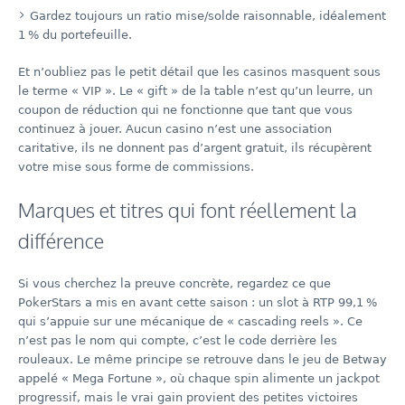
Gardez toujours un ratio mise/solde raisonnable, idéalement
1 % du portefeuille.
Et n’oubliez pas le petit détail que les casinos masquent sous
le terme « VIP ». Le « gift » de la table n’est qu’un leurre, un
coupon de réduction qui ne fonctionne que tant que vous
continuez à jouer. Aucun casino n’est une association
caritative, ils ne donnent pas d’argent gratuit, ils récupèrent
votre mise sous forme de commissions.
Marques et titres qui font réellement la
différence
Si vous cherchez la preuve concrète, regardez ce que
PokerStars a mis en avant cette saison : un slot à RTP 99,1 %
qui s’appuie sur une mécanique de « cascading reels ». Ce
n’est pas le nom qui compte, c’est le code derrière les
rouleaux. Le même principe se retrouve dans le jeu de Betway
appelé « Mega Fortune », où chaque spin alimente un jackpot
progressif, mais le vrai gain provient des petites victoires