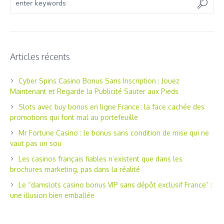
Articles récents
Cyber Spins Casino Bonus Sans Inscription : Jouez
Maintenant et Regarde la Publicité Sauter aux Pieds
Slots avec buy bonus en ligne France : la face cachée des
promotions qui font mal au portefeuille
Mr Fortune Casino : le bonus sans condition de mise qui ne
vaut pas un sou
Les casinos français fiables n’existent que dans les
brochures marketing, pas dans la réalité
Le “damslots casino bonus VIP sans dépôt exclusif France” :
une illusion bien emballée