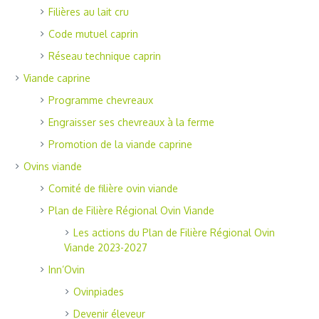
Filières au lait cru
Code mutuel caprin
Réseau technique caprin
Viande caprine
Programme chevreaux
Engraisser ses chevreaux à la ferme
Promotion de la viande caprine
Ovins viande
Comité de filière ovin viande
Plan de Filière Régional Ovin Viande
Les actions du Plan de Filière Régional Ovin
Viande 2023-2027
Inn’Ovin
Ovinpiades
Devenir éleveur