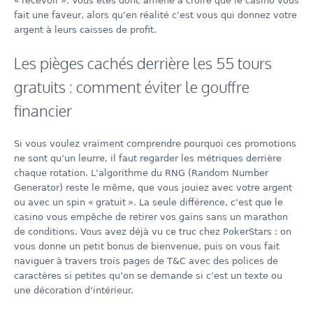
« recevoir ». Vous êtes donc amené à croire que le casino vous
fait une faveur, alors qu’en réalité c’est vous qui donnez votre
argent à leurs caisses de profit.
Les pièges cachés derrière les 55 tours
gratuits : comment éviter le gouffre
financier
Si vous voulez vraiment comprendre pourquoi ces promotions
ne sont qu’un leurre, il faut regarder les métriques derrière
chaque rotation. L’algorithme du RNG (Random Number
Generator) reste le même, que vous jouiez avec votre argent
ou avec un spin « gratuit ». La seule différence, c’est que le
casino vous empêche de retirer vos gains sans un marathon
de conditions. Vous avez déjà vu ce truc chez PokerStars : on
vous donne un petit bonus de bienvenue, puis on vous fait
naviguer à travers trois pages de T&C avec des polices de
caractères si petites qu’on se demande si c’est un texte ou
une décoration d’intérieur.