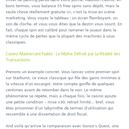
bons termes, vous balance 55 free spins sans dépôt, mais la
seule chose réellement gratuite ici, c’est la mise en scène
marketing. Vous voyez le tableau : un écran flamboyant, un
son de cloche, et vous vous dites que le destin vous sourit. En
fait, chaque spin est calibré pour ramener le joueur dans le
même cycle de pertes que la plupart des machines à sous
classiques.
Casino Mastercard Fiable : Le Mythe Détruit par la Réalité des
Transactions
Prenons un exemple concret. Vous lancez votre premier spin
sur Starburst, ce vieux classique qui file des gains minimes à
la vitesse d’un escargot. Votre compte gonfle de quelques
centimes avant de retomber dans le noir. Le même
phénomène se répète, mais à chaque fois, le casino ajoute
une petite condition – mise x30, retrait limité… bref, vous
êtes prisonnier d’un labyrinthe de termes d’utilisation qui
ressemble à une dissertation de droit fiscal.
And voilà qu’arrive la comparaison avec Gonzo’s Quest, une