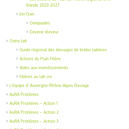
Viande 2023-2027
Inn’Ovin
Ovinpiades
Devenir éleveur
Ovins lait
Guide régional des élevages de brebis laitières
Actions du Plan Filière
Aides aux investissements
Filières au lait cru
L’équipe d’ Auvergne-Rhône-Alpes Elevage
AuRA Protéines
AuRA Protéines – Action 1
AuRA Protéines – Action 2
AuRA Protéines – Action 3