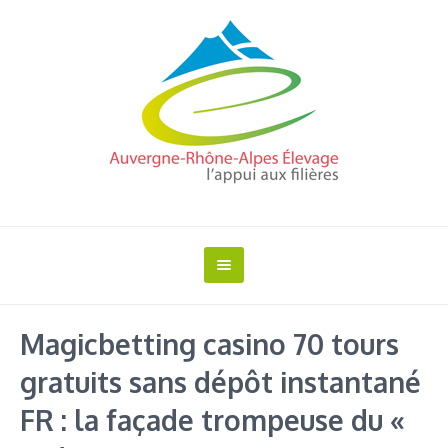
Magicbetting casino 70 tours
gratuits sans dépôt instantané
FR : la façade trompeuse du «