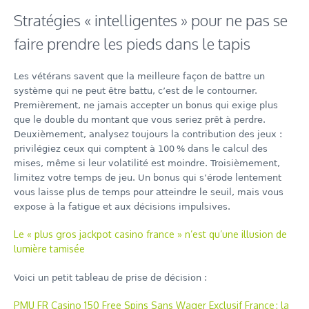
Stratégies « intelligentes » pour ne pas se
faire prendre les pieds dans le tapis
Les vétérans savent que la meilleure façon de battre un
système qui ne peut être battu, c’est de le contourner.
Premièrement, ne jamais accepter un bonus qui exige plus
que le double du montant que vous seriez prêt à perdre.
Deuxièmement, analysez toujours la contribution des jeux :
privilégiez ceux qui comptent à 100 % dans le calcul des
mises, même si leur volatilité est moindre. Troisièmement,
limitez votre temps de jeu. Un bonus qui s’érode lentement
vous laisse plus de temps pour atteindre le seuil, mais vous
expose à la fatigue et aux décisions impulsives.
Le « plus gros jackpot casino france » n’est qu’une illusion de
lumière tamisée
Voici un petit tableau de prise de décision :
PMU FR Casino 150 Free Spins Sans Wager Exclusif France : la