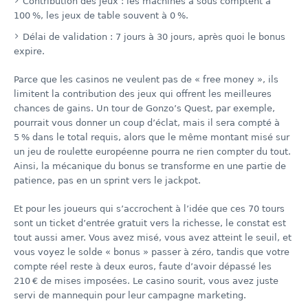
Contribution des jeux : les machines à sous comptent à
100 %, les jeux de table souvent à 0 %.
Délai de validation : 7 jours à 30 jours, après quoi le bonus
expire.
Parce que les casinos ne veulent pas de « free money », ils
limitent la contribution des jeux qui offrent les meilleures
chances de gains. Un tour de Gonzo’s Quest, par exemple,
pourrait vous donner un coup d’éclat, mais il sera compté à
5 % dans le total requis, alors que le même montant misé sur
un jeu de roulette européenne pourra ne rien compter du tout.
Ainsi, la mécanique du bonus se transforme en une partie de
patience, pas en un sprint vers le jackpot.
Et pour les joueurs qui s’accrochent à l’idée que ces 70 tours
sont un ticket d’entrée gratuit vers la richesse, le constat est
tout aussi amer. Vous avez misé, vous avez atteint le seuil, et
vous voyez le solde « bonus » passer à zéro, tandis que votre
compte réel reste à deux euros, faute d’avoir dépassé les
210 € de mises imposées. Le casino sourit, vous avez juste
servi de mannequin pour leur campagne marketing.