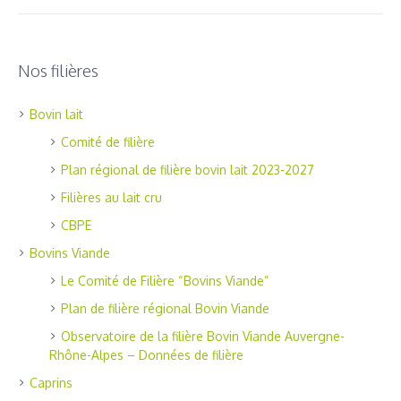
Nos filières
Bovin lait
Comité de filière
Plan régional de filière bovin lait 2023-2027
Filières au lait cru
CBPE
Bovins Viande
Le Comité de Filière “Bovins Viande”
Plan de filière régional Bovin Viande
Observatoire de la filière Bovin Viande Auvergne-
Rhône-Alpes – Données de filière
Caprins