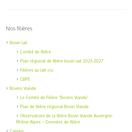
Nos filières
Bovin lait
Comité de filière
Plan régional de filière bovin lait 2023-2027
Filières au lait cru
CBPE
Bovins Viande
Le Comité de Filière “Bovins Viande”
Plan de filière régional Bovin Viande
Observatoire de la filière Bovin Viande Auvergne-
Rhône-Alpes – Données de filière
Caprins