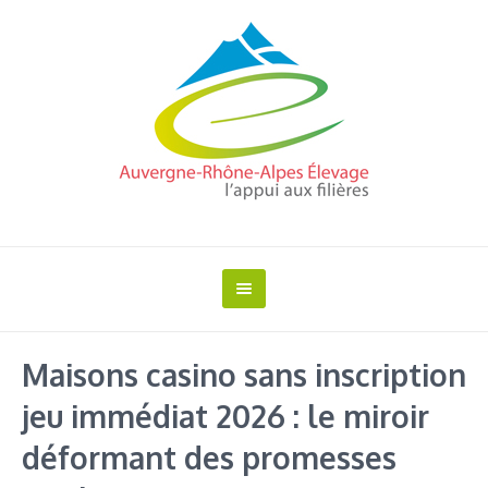
Maisons casino sans inscription
jeu immédiat 2026 : le miroir
déformant des promesses