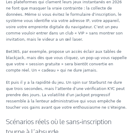
Les plateformes qui clament leurs jeux instantanés en 2026
ne font que masquer la vraie contrainte : la collecte de
données. Même si vous évitez le formulaire d’inscription, le
système vous identifie via votre adresse IP, votre appareil,
voire votre empreinte digitale du navigateur. C’est un peu
comme vouloir entrer dans un club « VIP » sans montrer son
invitation, mais le videur a un œil laser.
Bet365, par exemple, propose un accès éclair aux tables de
blackjack, mais dès que vous cliquez, un pop‑up vous rappelle
que votre « session gratuite » sera bientôt convertie en
compte réel. Un « cadeau » qui ne dure jamais.
Et puis il y a la rapidité du jeu. Un spin sur Starburst ne dure
que trois secondes, mais l’attente d’une vérification KYC peut
prendre des jours. La volatilité d’un jackpot progressif
ressemble à la lenteur administrative qui vous empêche de
toucher vos gains avant que votre enthousiasme ne s’éteigne.
Scénarios réels où le sans‑inscription
tourne à l’absurde