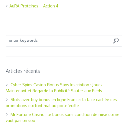
AuRA Protéines – Action 4
Articles récents
Cyber Spins Casino Bonus Sans Inscription : Jouez
Maintenant et Regarde la Publicité Sauter aux Pieds
Slots avec buy bonus en ligne France : la face cachée des
promotions qui font mal au portefeuille
Mr Fortune Casino : le bonus sans condition de mise qui ne
vaut pas un sou