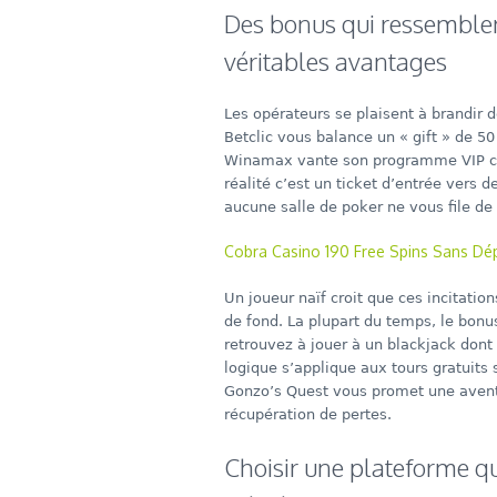
Des bonus qui ressemblent
véritables avantages
Les opérateurs se plaisent à brandir d
Betclic vous balance un « gift » de 
Winamax vante son programme VIP comm
réalité c’est un ticket d’entrée vers
aucune salle de poker ne vous file de l
Cobra Casino 190 Free Spins Sans Dép
Un joueur naïf croit que ces incitatio
de fond. La plupart du temps, le bonu
retrouvez à jouer à un blackjack dont
logique s’applique aux tours gratuits s
Gonzo’s Quest vous promet une avent
récupération de pertes.
Choisir une plateforme q