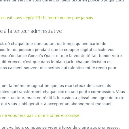
rmes de service vous offrent un petit texte en police 8 pt qui vous
lusif sans dépôt FR : le leurre qui ne paie jamais
 à la lenteur administrative
ack où chaque tour dure autant de temps qu’une partie de
bouffer du popcorn pendant que le croupier digital calcule vos
rsqu’on lance Gonzo’s Quest et que la volatilité fait bondir votre
ifférence, c’est que dans le blackjack, chaque décision est
inos cachent souvent des scripts qui ralentissent le rendu pour
x ont la même imagination que les marketeux de casino, ils
sibles qui transforment chaque clic en une petite commission. Vous
e » un tour, mais en réalité, le casino a glissé une ligne de texte
e qui vous « obligerait » à accepter un abonnement mensuel.
i ne vous fera pas croire à la terre promise
ui ont vu leurs comptes se vider à force de croire aux promesses,