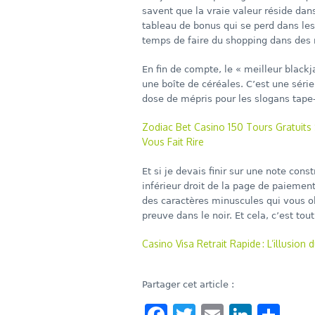
savent que la vraie valeur réside dans
tableau de bonus qui se perd dans les
temps de faire du shopping dans des
En fin de compte, le « meilleur blackj
une boîte de céréales. C’est une série
dose de mépris pour les slogans tape‑
Zodiac Bet Casino 150 Tours Gratuits
Vous Fait Rire
Et si je devais finir sur une note const
inférieur droit de la page de paiemen
des caractères minuscules qui vous o
preuve dans le noir. Et cela, c’est to
Casino Visa Retrait Rapide : L’illusion
Partager cet article :
Facebook
Twitter
Email
Linke
Sha