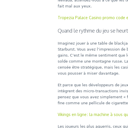
Nevada, attendez‑vous à ce que les te
fait mal aux yeux.
Tropezia Palace Casino promo code exc
Quand le rythme du jeu se heurte
Imaginez jouer à une table de blackj
Starburst. Vous avez l’impression de 
gains. C’est le même sentiment que lo
solde comme une montagne russe. La d
censée être stratégique, mais les cas
vous pousser à miser davantage.
Et parce que les développeurs de jeu
intègrent des micro‑transactions invi
pensez que vous avez simplement « fre
fine comme une pellicule de cigarett
Vikings en ligne : la machine à sous qu
Les joueurs les plus aguerris, ceux q