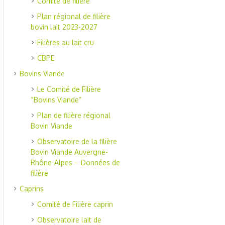
Comité de filière
Plan régional de filière
bovin lait 2023-2027
Filières au lait cru
CBPE
Bovins Viande
Le Comité de Filière
“Bovins Viande”
Plan de filière régional
Bovin Viande
Observatoire de la filière
Bovin Viande Auvergne-
Rhône-Alpes – Données de
filière
Caprins
Comité de Filière caprin
Observatoire lait de