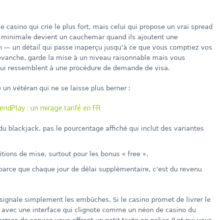
le casino qui crie le plus fort, mais celui qui propose un vrai spread
se minimale devient un cauchemar quand ils ajoutent une
 — un détail qui passe inaperçu jusqu’à ce que vous comptiez vos
 revanche, garde la mise à un niveau raisonnable mais vous
qui ressemblent à une procédure de demande de visa.
un vétéran qui ne se laisse plus berner :
ndPlay : un mirage tarifé en FR
 du blackjack, pas le pourcentage affiché qui inclut des variantes
tions de mise, surtout pour les bonus « free ».
, parce que chaque jour de délai supplémentaire, c’est du revenu
signale simplement les embûches. Si le casino promet de livrer le
 » avec une interface qui clignote comme un néon de casino du