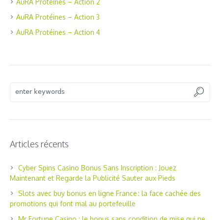
AuRA Protéines – Action 2
AuRA Protéines – Action 3
AuRA Protéines – Action 4
Articles récents
Cyber Spins Casino Bonus Sans Inscription : Jouez
Maintenant et Regarde la Publicité Sauter aux Pieds
Slots avec buy bonus en ligne France : la face cachée des
promotions qui font mal au portefeuille
Mr Fortune Casino : le bonus sans condition de mise qui ne