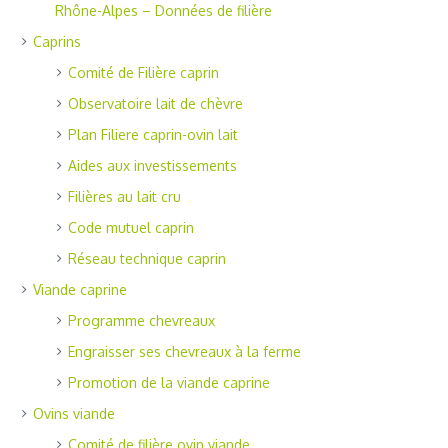
Rhône-Alpes – Données de filière
Caprins
Comité de Filière caprin
Observatoire lait de chèvre
Plan Filiere caprin-ovin lait
Aides aux investissements
Filières au lait cru
Code mutuel caprin
Réseau technique caprin
Viande caprine
Programme chevreaux
Engraisser ses chevreaux à la ferme
Promotion de la viande caprine
Ovins viande
Comité de filière ovin viande