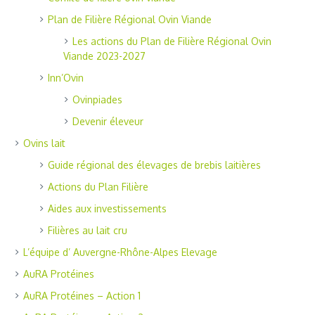
Plan de Filière Régional Ovin Viande
Les actions du Plan de Filière Régional Ovin
Viande 2023-2027
Inn’Ovin
Ovinpiades
Devenir éleveur
Ovins lait
Guide régional des élevages de brebis laitières
Actions du Plan Filière
Aides aux investissements
Filières au lait cru
L’équipe d’ Auvergne-Rhône-Alpes Elevage
AuRA Protéines
AuRA Protéines – Action 1