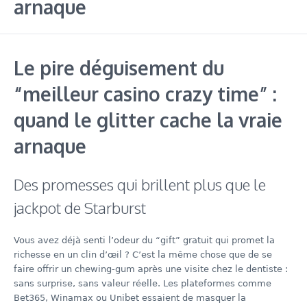
arnaque
Le pire déguisement du
“meilleur casino crazy time” :
quand le glitter cache la vraie
arnaque
Des promesses qui brillent plus que le
jackpot de Starburst
Vous avez déjà senti l’odeur du “gift” gratuit qui promet la
richesse en un clin d’œil ? C’est la même chose que de se
faire offrir un chewing‑gum après une visite chez le dentiste :
sans surprise, sans valeur réelle. Les plateformes comme
Bet365, Winamax ou Unibet essaient de masquer la