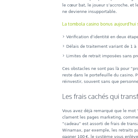
le cœur bat, le joueur s’accroche, et
ne devienne insupportable.
La tombola casino bonus aujourd’hui sa
Vérification d’identité en deux éta
Délais de traitement variant de 1 à
Limites de retrait imposées sans pr
Ces obstacles ne sont pas là pour “pr
reste dans le portefeuille du casino. 
réinvestir, souvent sans que personn
Les frais cachés qui tran
Vous avez déjà remarqué que le mot “g
clament les pages marketing, comme si
“cadeau” est assorti de frais de tran
Winamax, par exemple, les retraits p
gagner 100 €, le système vous enlève