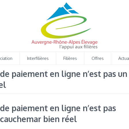
ciation
Interfilières
Filières
Offres
Actua
 de paiement en ligne n’est pas un
el
 de paiement en ligne n’est pas
 cauchemar bien réel