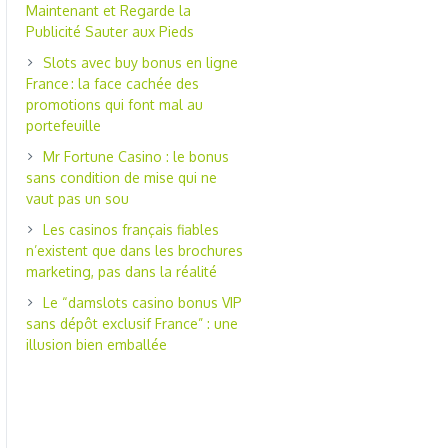
Maintenant et Regarde la
Publicité Sauter aux Pieds
Slots avec buy bonus en ligne
France : la face cachée des
promotions qui font mal au
portefeuille
Mr Fortune Casino : le bonus
sans condition de mise qui ne
vaut pas un sou
Les casinos français fiables
n’existent que dans les brochures
marketing, pas dans la réalité
Le “damslots casino bonus VIP
sans dépôt exclusif France” : une
illusion bien emballée