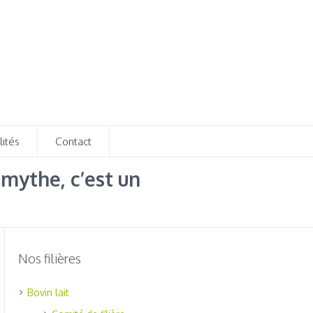
lités
Contact
 mythe, c’est un
Nos filières
Bovin lait