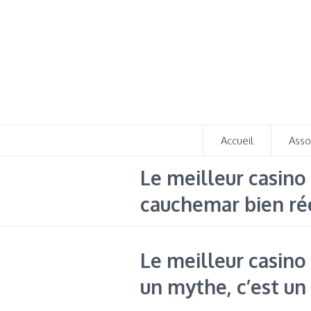
Accueil
Asso
Le meilleur casino
cauchemar bien ré
Le meilleur casino
un mythe, c’est un