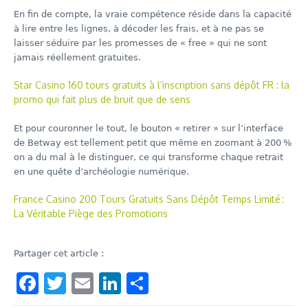
En fin de compte, la vraie compétence réside dans la capacité
à lire entre les lignes, à décoder les frais, et à ne pas se
laisser séduire par les promesses de « free » qui ne sont
jamais réellement gratuites.
Star Casino 160 tours gratuits à l’inscription sans dépôt FR : la
promo qui fait plus de bruit que de sens
Et pour couronner le tout, le bouton « retirer » sur l’interface
de Betway est tellement petit que même en zoomant à 200 %
on a du mal à le distinguer, ce qui transforme chaque retrait
en une quête d’archéologie numérique.
France Casino 200 Tours Gratuits Sans Dépôt Temps Limité :
La Véritable Piège des Promotions
Partager cet article :
Facebook
Twitter
Email
LinkedIn
Share