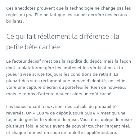
Ces anecdotes prouvent que la technologie ne change pas les
règles du jeu. Elle ne fait que les cacher derrière des écrans
brillants.
Ce qui fait réellement la différence : la
petite bête cachée
Le facteur décisif n’est pas la rapidité du dépôt, mais la façon
dont la plateforme gère les limites et les vérifications. Un
joueur avisé scrute toujours les conditions de retrait. La
plupart des sites réclament une preuve d’identité, un selfie,
voire une capture d’écran du portefeuille. Rien de nouveau,
mais le temps d’attente devient alors un coût caché.
Les bonus, quant à eux, sont des calculs de probabilité
reversés. Un « 100 % de dépôt jusqu’à 500 € » n’est qu’une
façon de gonfler le volume de mise. Vous êtes obligé de miser
plusieurs fois le bonus avant de pouvoir toucher l’argent réel,
et chaque tour est un coup de roulette supplémentaire.