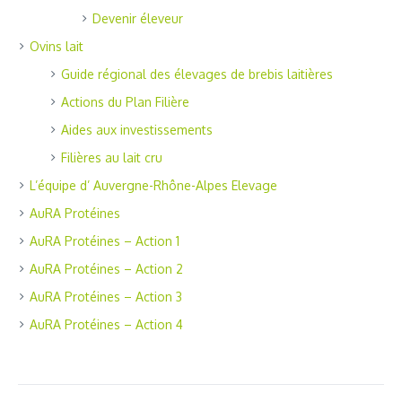
Devenir éleveur
Ovins lait
Guide régional des élevages de brebis laitières
Actions du Plan Filière
Aides aux investissements
Filières au lait cru
L’équipe d’ Auvergne-Rhône-Alpes Elevage
AuRA Protéines
AuRA Protéines – Action 1
AuRA Protéines – Action 2
AuRA Protéines – Action 3
AuRA Protéines – Action 4