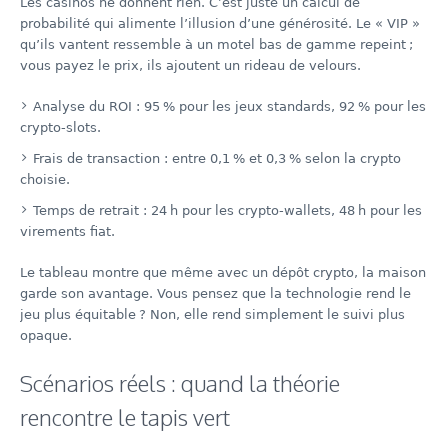
Les casinos ne donnent rien. C’est juste un calcul de
probabilité qui alimente l’illusion d’une générosité. Le « VIP »
qu’ils vantent ressemble à un motel bas de gamme repeint ;
vous payez le prix, ils ajoutent un rideau de velours.
Analyse du ROI : 95 % pour les jeux standards, 92 % pour les
crypto‑slots.
Frais de transaction : entre 0,1 % et 0,3 % selon la crypto
choisie.
Temps de retrait : 24 h pour les crypto‑wallets, 48 h pour les
virements fiat.
Le tableau montre que même avec un dépôt crypto, la maison
garde son avantage. Vous pensez que la technologie rend le
jeu plus équitable ? Non, elle rend simplement le suivi plus
opaque.
Scénarios réels : quand la théorie
rencontre le tapis vert