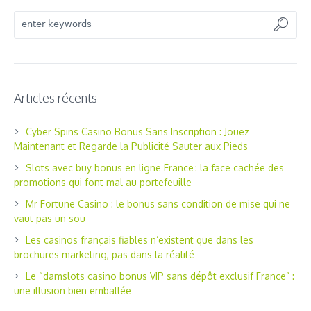
Articles récents
Cyber Spins Casino Bonus Sans Inscription : Jouez
Maintenant et Regarde la Publicité Sauter aux Pieds
Slots avec buy bonus en ligne France : la face cachée des
promotions qui font mal au portefeuille
Mr Fortune Casino : le bonus sans condition de mise qui ne
vaut pas un sou
Les casinos français fiables n’existent que dans les
brochures marketing, pas dans la réalité
Le “damslots casino bonus VIP sans dépôt exclusif France” :
une illusion bien emballée