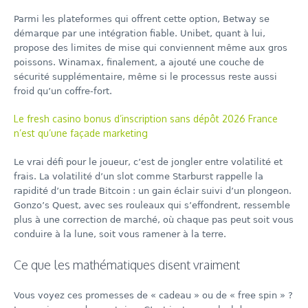
Parmi les plateformes qui offrent cette option, Betway se
démarque par une intégration fiable. Unibet, quant à lui,
propose des limites de mise qui conviennent même aux gros
poissons. Winamax, finalement, a ajouté une couche de
sécurité supplémentaire, même si le processus reste aussi
froid qu’un coffre-fort.
Le fresh casino bonus d’inscription sans dépôt 2026 France
n’est qu’une façade marketing
Le vrai défi pour le joueur, c’est de jongler entre volatilité et
frais. La volatilité d’un slot comme Starburst rappelle la
rapidité d’un trade Bitcoin : un gain éclair suivi d’un plongeon.
Gonzo’s Quest, avec ses rouleaux qui s’effondrent, ressemble
plus à une correction de marché, où chaque pas peut soit vous
conduire à la lune, soit vous ramener à la terre.
Ce que les mathématiques disent vraiment
Vous voyez ces promesses de « cadeau » ou de « free spin » ?