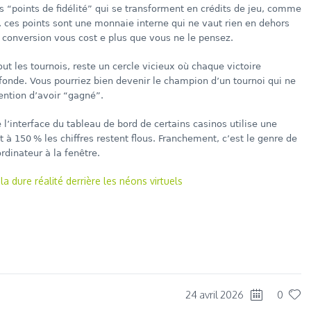
es “points de fidélité” qui se transforment en crédits de jeu, comme
é, ces points sont une monnaie interne qui ne vaut rien en dehors
 conversion vous cost e plus que vous ne le pensez.
out les tournois, reste un cercle vicieux où chaque victoire
onde. Vous pourriez bien devenir le champion d’un tournoi qui ne
tention d’avoir “gagné”.
e l’interface du tableau de bord de certains casinos utilise une
à 150 % les chiffres restent flous. Franchement, c’est le genre de
rdinateur à la fenêtre.
la dure réalité derrière les néons virtuels
dIn
re
24 avril 2026
0