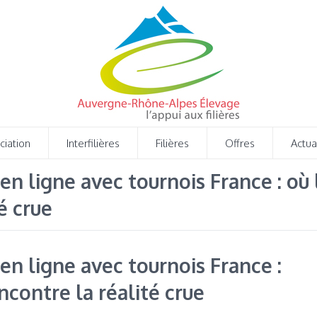
ciation
Interfilières
Filières
Offres
Actua
 en ligne avec tournois France : où
é crue
en ligne avec tournois France :
ncontre la réalité crue