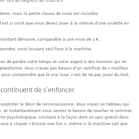
ères, mais la petite clause de mise est invisible.
est si court que vous devez jouer à la vitesse d’une roulette en
montant dérisoire, comparable à une mise de 1 €.
répondre, vous laissant seul face à la machine.
rez de perdre votre temps et votre argent à des tournois qui ne
a plateforme. Vous n’avez pas besoin d’un certificat de « meilleur
 pour comprendre que le vrai luxe, c’est de ne pas jouer du tout.
s continuent de s’enfoncer
exploiter le désir de reconnaissance. Vous voyez un tableau qui
», et instantanément vous sentez le besoin de toucher le sommet.
e psychologique, similaire à la façon dont un spin gratuit dans
se à cliquer « Encore une fois », même si la machine sait que