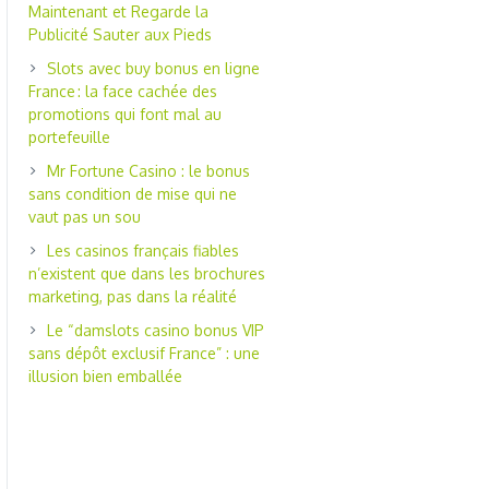
Maintenant et Regarde la
Publicité Sauter aux Pieds
Slots avec buy bonus en ligne
France : la face cachée des
promotions qui font mal au
portefeuille
Mr Fortune Casino : le bonus
sans condition de mise qui ne
vaut pas un sou
Les casinos français fiables
n’existent que dans les brochures
marketing, pas dans la réalité
Le “damslots casino bonus VIP
sans dépôt exclusif France” : une
illusion bien emballée