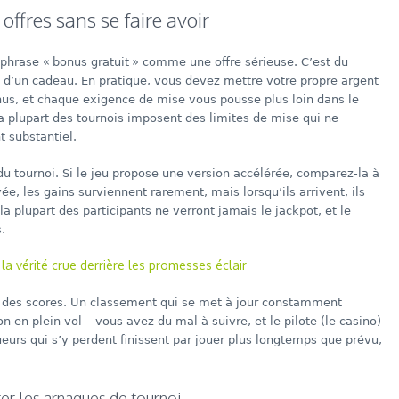
ffres sans se faire avoir
 phrase « bonus gratuit » comme une offre sérieuse. C’est du
 d’un cadeau. En pratique, vous devez mettre votre propre argent
nus, et chaque exigence de mise vous pousse plus loin dans le
la plupart des tournois imposent des limites de mise qui ne
 substantiel.
u tournoi. Si le jeu propose une version accélérée, comparez‑la à
vée, les gains surviennent rarement, mais lorsqu’ils arrivent, ils
la plupart des participants ne verront jamais le jackpot, et le
.
 la vérité crue derrière les promesses éclair
au des scores. Un classement qui se met à jour constamment
 en plein vol – vous avez du mal à suivre, et le pilote (le casino)
oueurs qui s’y perdent finissent par jouer plus longtemps que prévu,
rer les arnaques de tournoi