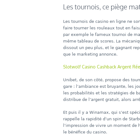
Les tournois, ce piège m
Les tournois de casino en ligne ne son
faire tourner les rouleaux tout en fai
par exemple le fameux tournoi de mach
même tableau de scores. La mécanique
dissout un peu plus, et le gagnant rep
que le marketing annonce.
Slotwolf Casino Cashback Argent Rée
Unibet, de son côté, propose des tour
gare : l’ambiance est bruyante, les jo
les probabilités et les stratégies de b
distribue de l’argent gratuit, alors arr
Et puis il y a Winamax, qui s’est spéci
rappelle la rapidité d’un spin de Star
l’impression de vivre un moment de ha
le bénéfice du casino.