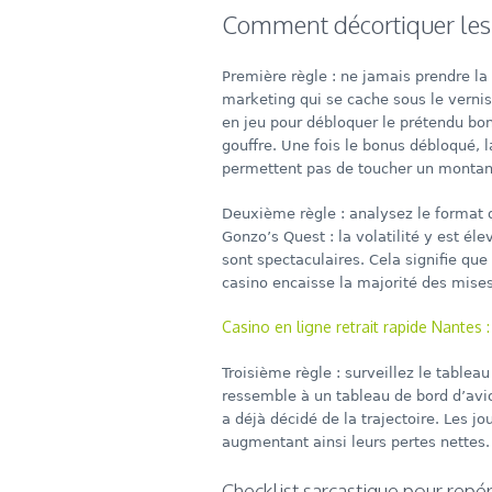
Comment décortiquer les o
Première règle : ne jamais prendre la
marketing qui se cache sous le vernis
en jeu pour débloquer le prétendu bo
gouffre. Une fois le bonus débloqué, 
permettent pas de toucher un montant
Deuxième règle : analysez le format d
Gonzo’s Quest : la volatilité y est éle
sont spectaculaires. Cela signifie que 
casino encaisse la majorité des mises
Casino en ligne retrait rapide Nantes :
Troisième règle : surveillez le table
ressemble à un tableau de bord d’avion
a déjà décidé de la trajectoire. Les j
augmentant ainsi leurs pertes nettes.
Checklist sarcastique pour repé