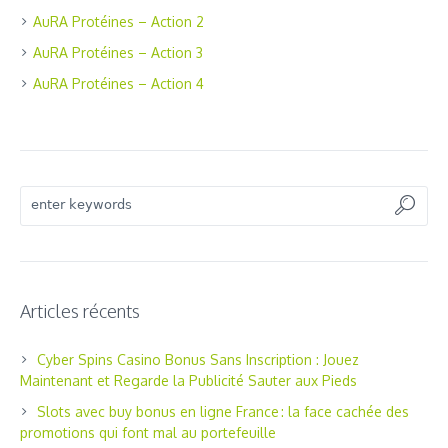
AuRA Protéines – Action 2
AuRA Protéines – Action 3
AuRA Protéines – Action 4
Articles récents
Cyber Spins Casino Bonus Sans Inscription : Jouez
Maintenant et Regarde la Publicité Sauter aux Pieds
Slots avec buy bonus en ligne France : la face cachée des
promotions qui font mal au portefeuille