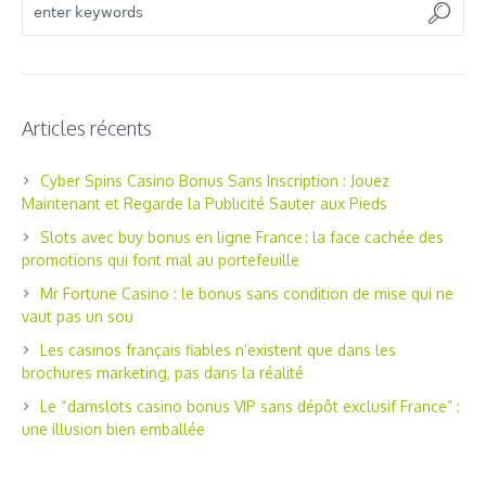
Articles récents
Cyber Spins Casino Bonus Sans Inscription : Jouez
Maintenant et Regarde la Publicité Sauter aux Pieds
Slots avec buy bonus en ligne France : la face cachée des
promotions qui font mal au portefeuille
Mr Fortune Casino : le bonus sans condition de mise qui ne
vaut pas un sou
Les casinos français fiables n’existent que dans les
brochures marketing, pas dans la réalité
Le “damslots casino bonus VIP sans dépôt exclusif France” :
une illusion bien emballée