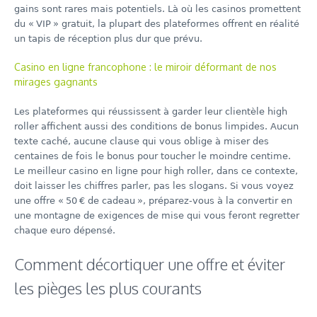
gains sont rares mais potentiels. Là où les casinos promettent
du « VIP » gratuit, la plupart des plateformes offrent en réalité
un tapis de réception plus dur que prévu.
Casino en ligne francophone : le miroir déformant de nos
mirages gagnants
Les plateformes qui réussissent à garder leur clientèle high
roller affichent aussi des conditions de bonus limpides. Aucun
texte caché, aucune clause qui vous oblige à miser des
centaines de fois le bonus pour toucher le moindre centime.
Le meilleur casino en ligne pour high roller, dans ce contexte,
doit laisser les chiffres parler, pas les slogans. Si vous voyez
une offre « 50 € de cadeau », préparez‑vous à la convertir en
une montagne de exigences de mise qui vous feront regretter
chaque euro dépensé.
Comment décortiquer une offre et éviter
les pièges les plus courants