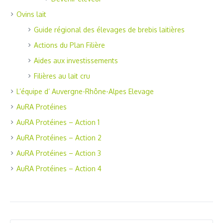
Ovins lait
Guide régional des élevages de brebis laitières
Actions du Plan Filière
Aides aux investissements
Filières au lait cru
L’équipe d’ Auvergne-Rhône-Alpes Elevage
AuRA Protéines
AuRA Protéines – Action 1
AuRA Protéines – Action 2
AuRA Protéines – Action 3
AuRA Protéines – Action 4