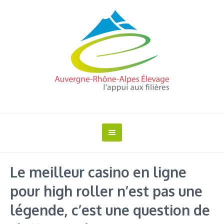
Le meilleur casino en ligne
pour high roller n’est pas une
légende, c’est une question de