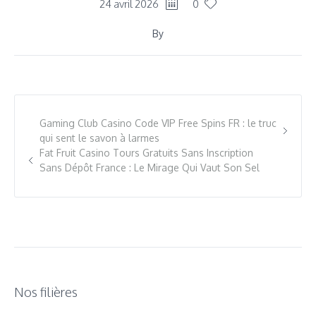
24 avril 2026
0
By
Gaming Club Casino Code VIP Free Spins FR : le truc
qui sent le savon à larmes
Fat Fruit Casino Tours Gratuits Sans Inscription
Sans Dépôt France : Le Mirage Qui Vaut Son Sel
Nos filières