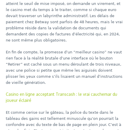
atteint le seuil de mise imposé, on demande un virement, et
le casino met du temps à le traiter, comme si chaque euro
devait traverser un labyrinthe administratif. Les délais de
paiement chez Betway sont parfois de 48 heures, mais le vrai
problème réside dans la validation de documents qui
demandent des copies de factures d’électricité qui, en 2024,
ne sont même plus obligatoires.
En fin de compte, la promesse d’un “meilleur casino” ne vaut
rien face à la réalité brutale d’une interface où le bouton
“Retirer” est caché sous un menu déroulant de trois niveaux,
avec une police si petite que même les aiguisés doivent
plisser les yeux comme s’ils lisaient un manuel d’instructions
de vieille génération.
Casino en ligne acceptant Transcash : le vrai cauchemar du
joueur éclairé
Et comme cerise sur le gâteau, la police du texte dans le
tableau des gains est tellement minuscule qu’on pourrait la
confondre avec du texte de bas de page en plein jour. C’est à