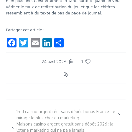
n’en plus finir. C’est vraiment irritant, surtout quand on veut
vérifier le taux de redistribution du jeu et que les chiffres
ressemblent à du texte de bas de page de journal.
Partager cet article :
Facebook
Twitter
Email
LinkedIn
Share
24 avril 2026
0
By
1red casino argent réel sans dépôt bonus France : le
mirage le plus cher du marketing
Maisons casino argent gratuit sans dépôt 2026 : la
loterie marketing qui ne paie jamais