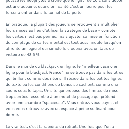
pousse les néophytes à croire que le “gift” de 10 € sans dépôt
est une aubaine, quand en réalité c’est un leurre pour les
forcer à entrer dans le tunnel de la perte.
En pratique, la plupart des joueurs se retrouvent à multiplier
leurs mises au lieu d’utiliser la stratégie de base – compter
les cartes n’est pas permis, mais ajuster sa mise en fonction
du comptage de cartes mental est tout aussi inutile lorsqu’on
affronte un logiciel qui simule le croupier avec un taux de
victoire de 48,6 %.
Dans le monde du blackjack en ligne, le “meilleur casino en
ligne pour le blackjack France” ne se trouve pas dans les titres
qui brillent comme des néons. Il réside dans les petites lignes
de texte où les conditions de bonus se cachent, comme une
souris sous le tapis. Un site qui propose des limites de mise
trop serrées ressemble à un motel de passage qui prétend
avoir une chambre “spacieuse”. Vous entrez, vous payez, et
vous vous retrouvez avec un espace à peine suffisant pour
dormir.
Le vrai test, c’est la rapidité du retrait. Une fois que l’on a