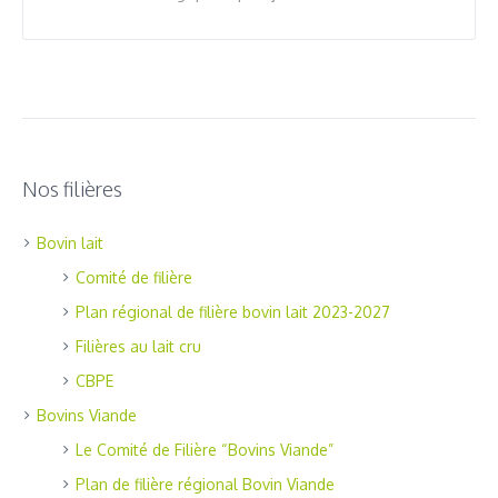
Nos filières
Bovin lait
Comité de filière
Plan régional de filière bovin lait 2023-2027
Filières au lait cru
CBPE
Bovins Viande
Le Comité de Filière “Bovins Viande”
Plan de filière régional Bovin Viande