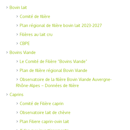
Bovin lait
Comité de filière
Plan régional de filière bovin lait 2023-2027
Filières au lait cru
CBPE
Bovins Viande
Le Comité de Filière “Bovins Viande”
Plan de filière régional Bovin Viande
Observatoire de la filière Bovin Viande Auvergne-
Rhône-Alpes – Données de filière
Caprins
Comité de Filière caprin
Observatoire lait de chèvre
Plan Filiere caprin-ovin lait