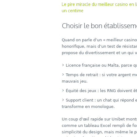
Le pire miracle du meilleur casino en 
un centime
Choisir le bon établisseme
Quand on parle d’un « meilleur casino 
honorifique, mais d’un test de résistan
propose du divertissement et un qui 
Licence française ou Malta, parce qu
Temps de retrait : si votre argent m
mauvais jeu.
Équité des jeux : les RNG doivent ê
Support client : un chat qui répon
transforme en monologue.
Un coup d’œil rapide sur Unibet montr
comme un tableau Excel rempli de fo
simplicité du design, mais même le pl