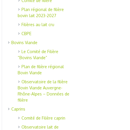
Comité de filière
Plan régional de filière
bovin lait 2023-2027
Filières au lait cru
CBPE
Bovins Viande
Le Comité de Filière
“Bovins Viande”
Plan de filière régional
Bovin Viande
Observatoire de la filière
Bovin Viande Auvergne-
Rhône-Alpes – Données de
filière
Caprins
Comité de Filière caprin
Observatoire lait de