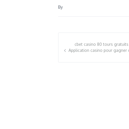
By
cbet casino 80 tours gratuit
Application casino pour gagner d