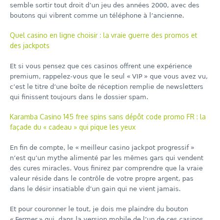
semble sortir tout droit d’un jeu des années 2000, avec des
boutons qui vibrent comme un téléphone à l’ancienne.
Quel casino en ligne choisir : la vraie guerre des promos et
des jackpots
Et si vous pensez que ces casinos offrent une expérience
premium, rappelez-vous que le seul « VIP » que vous avez vu,
c’est le titre d’une boîte de réception remplie de newsletters
qui finissent toujours dans le dossier spam.
Karamba Casino 145 free spins sans dépôt code promo FR : la
façade du « cadeau » qui pique les yeux
En fin de compte, le « meilleur casino jackpot progressif »
n’est qu’un mythe alimenté par les mêmes gars qui vendent
des cures miracles. Vous finirez par comprendre que la vraie
valeur réside dans le contrôle de votre propre argent, pas
dans le désir insatiable d’un gain qui ne vient jamais.
Et pour couronner le tout, je dois me plaindre du bouton
« Fermer » qui, dans la version mobile de l’un de ces casinos,