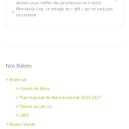
devriez vous méfier des promesses en t-shirts
Monopoly Live, ce mirage de « gift » qui ne vaut pas
un centime
Nos filières
Bovin lait
Comité de filière
Plan régional de filière bovin lait 2023-2027
Filières au lait cru
CBPE
Bovins Viande