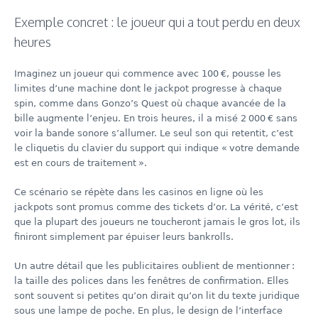
Exemple concret : le joueur qui a tout perdu en deux
heures
Imaginez un joueur qui commence avec 100 €, pousse les
limites d’une machine dont le jackpot progresse à chaque
spin, comme dans Gonzo’s Quest où chaque avancée de la
bille augmente l’enjeu. En trois heures, il a misé 2 000 € sans
voir la bande sonore s’allumer. Le seul son qui retentit, c’est
le cliquetis du clavier du support qui indique « votre demande
est en cours de traitement ».
Ce scénario se répète dans les casinos en ligne où les
jackpots sont promus comme des tickets d’or. La vérité, c’est
que la plupart des joueurs ne toucheront jamais le gros lot, ils
finiront simplement par épuiser leurs bankrolls.
Un autre détail que les publicitaires oublient de mentionner :
la taille des polices dans les fenêtres de confirmation. Elles
sont souvent si petites qu’on dirait qu’on lit du texte juridique
sous une lampe de poche. En plus, le design de l’interface