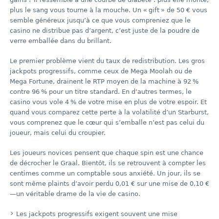
plus le sang vous tourne à la mouche. Un « gift » de 50 € vous
semble généreux jusqu’à ce que vous compreniez que le
casino ne distribue pas d’argent, c’est juste de la poudre de
verre emballée dans du brillant.
Le premier problème vient du taux de redistribution. Les gros
jackpots progressifs, comme ceux de Mega Moolah ou de
Mega Fortune, drainent le RTP moyen de la machine à 92 %
contre 96 % pour un titre standard. En d’autres termes, le
casino vous vole 4 % de votre mise en plus de votre espoir. Et
quand vous comparez cette perte à la volatilité d’un Starburst,
vous comprenez que le cœur qui s’emballe n’est pas celui du
joueur, mais celui du croupier.
Les joueurs novices pensent que chaque spin est une chance
de décrocher le Graal. Bientôt, ils se retrouvent à compter les
centimes comme un comptable sous anxiété. Un jour, ils se
sont même plaints d’avoir perdu 0,01 € sur une mise de 0,10 €
—un véritable drame de la vie de casino.
Les jackpots progressifs exigent souvent une mise