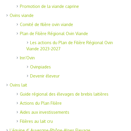
Promotion de la viande caprine
Ovins viande
Comité de filière ovin viande
Plan de Filière Régional Ovin Viande
Les actions du Plan de Filière Régional Ovin
Viande 2023-2027
Inn’Ovin
Ovinpiades
Devenir éleveur
Ovins lait
Guide régional des élevages de brebis laitières
Actions du Plan Filière
Aides aux investissements
Filières au lait cru
L’équipe d’ Auvergne-Rhône-Alpes Elevage