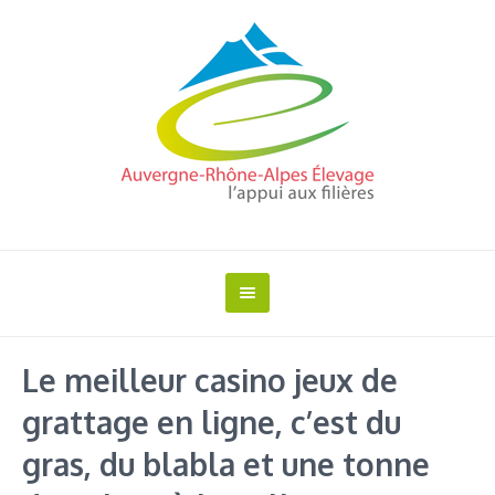
Le meilleur casino jeux de
grattage en ligne, c’est du
gras, du blabla et une tonne