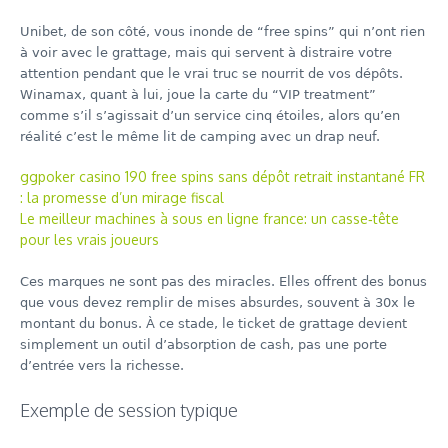
Unibet, de son côté, vous inonde de “free spins” qui n’ont rien
à voir avec le grattage, mais qui servent à distraire votre
attention pendant que le vrai truc se nourrit de vos dépôts.
Winamax, quant à lui, joue la carte du “VIP treatment”
comme s’il s’agissait d’un service cinq étoiles, alors qu’en
réalité c’est le même lit de camping avec un drap neuf.
ggpoker casino 190 free spins sans dépôt retrait instantané FR
: la promesse d’un mirage fiscal
Le meilleur machines à sous en ligne france: un casse‑tête
pour les vrais joueurs
Ces marques ne sont pas des miracles. Elles offrent des bonus
que vous devez remplir de mises absurdes, souvent à 30x le
montant du bonus. À ce stade, le ticket de grattage devient
simplement un outil d’absorption de cash, pas une porte
d’entrée vers la richesse.
Exemple de session typique