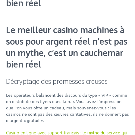
bien réel
Le meilleur casino machines à
sous pour argent réel n’est pas
un mythe, c’est un cauchemar
bien réel
Décryptage des promesses creuses
Les opérateurs balancent des discours du type « VIP » comme
on distribute des flyers dans la rue. Vous avez l’impression
que l’on vous offre un cadeau, mais souvenez‑vous : les
casinos ne sont pas des œuvres caritatives, ils ne donnent pas
d’argent « gratuit ».
Casino en ligne avec support français : le mythe du service qui