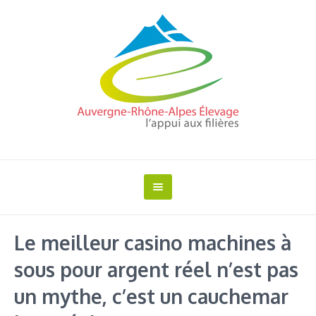
Le meilleur casino machines à
sous pour argent réel n’est pas
un mythe, c’est un cauchemar