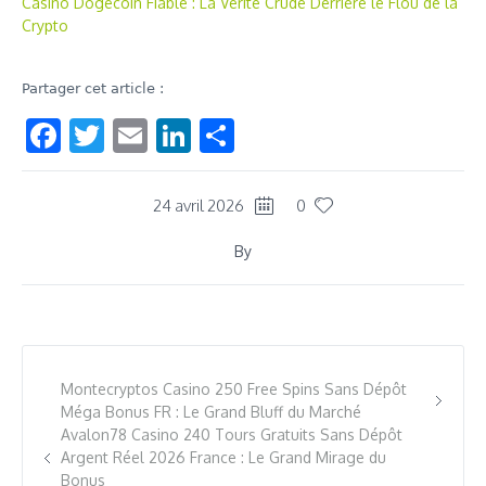
Casino Dogecoin Fiable : La Vérité Crude Derrière le Flou de la
Crypto
Partager cet article :
Facebook
Twitter
Email
LinkedIn
Share
24 avril 2026
0
By
Montecryptos Casino 250 Free Spins Sans Dépôt
Méga Bonus FR : Le Grand Bluff du Marché
Avalon78 Casino 240 Tours Gratuits Sans Dépôt
Argent Réel 2026 France : Le Grand Mirage du
Bonus